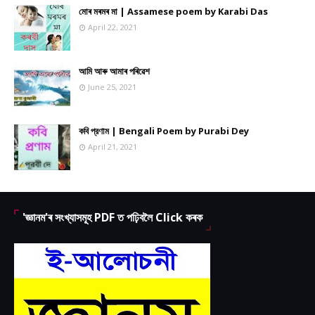
মোৰ মৰমৰ মা | Assamese poem by Karabi Das
April 22, 2021
আমি আৰু আমাৰ পৰিৱেশ
June 25, 2021
কবি প্রণাম | Bengali Poem by Purabi Dey
April 21, 2021
'জ্ঞানম'ৰ সংখ্যাসমূহ PDF ত পঢ়িবলৈ Click কৰক