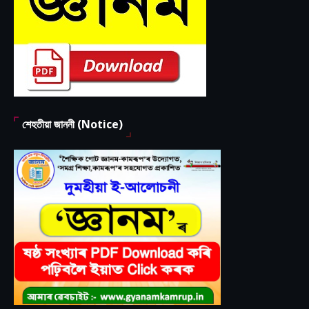
শেহতীয়া জাননী (Notice)