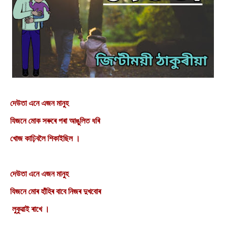
দেউতা এনে এজন মানুহ
যিজনে মোক সৰুৰে পৰা আঙুলিত ধৰি
খোজ কাঢ়িবলৈ শিকাইছিল ।
দেউতা এনে এজন মানুহ
যিজনে মোৰ হাঁহিৰ বাবে নিজৰ দুখবোৰ
লুকুৱাই ৰাখে ।