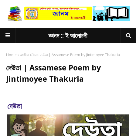
জ্ঞানম :: ই আলোচনী
Home
অসমীয়া কবিতা
দেউতা | Assamese Poem by Jintimoyee Thakuria
দেউতা | Assamese Poem by
Jintimoyee Thakuria
দেউতা