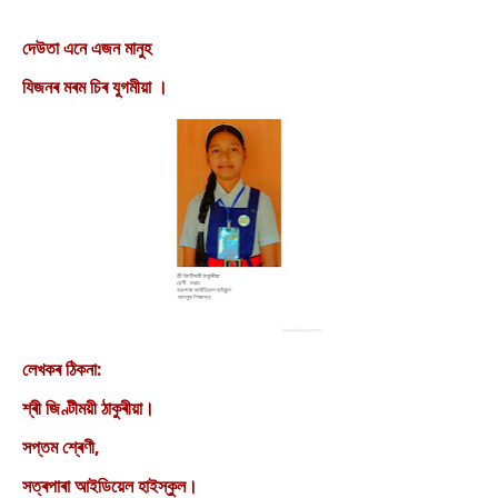
দেউতা এনে এজন মানুহ
যিজনৰ মৰম চিৰ যুগমীয়া ।
লেখকৰ ঠিকনা:
শ্ৰী জিণ্টীময়ী ঠাকুৰীয়া।
সপ্তম শ্ৰেণী,
সত্ৰপাৰা আইডিয়েল হাইস্কুল।