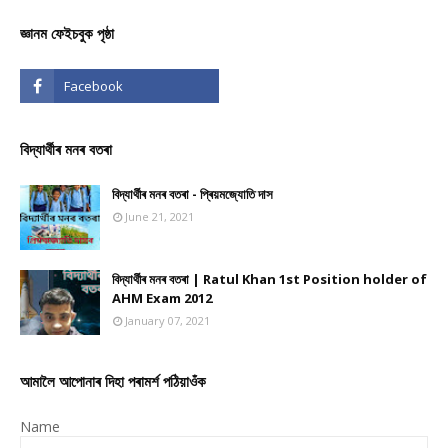
জ্ঞানম ফেইচবুক পৃষ্ঠা
বিদ্যাৰ্থীৰ মনৰ বতৰা
বিদ্যাৰ্থীৰ মনৰ বতৰা - প্ৰিয়মজ্যোতি দাস
June 21, 2021
বিদ্যাৰ্থীৰ মনৰ বতৰা | Ratul Khan 1st Position holder of
AHM Exam 2012
January 07, 2021
আমালৈ আপোনাৰ দিহা পৰামৰ্শ পঠিয়াওঁক
Name