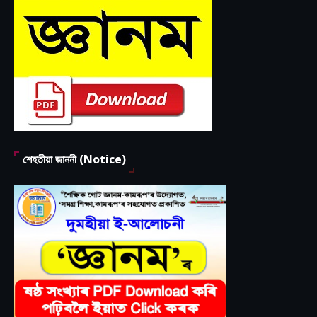
শেহতীয়া জাননী (Notice)