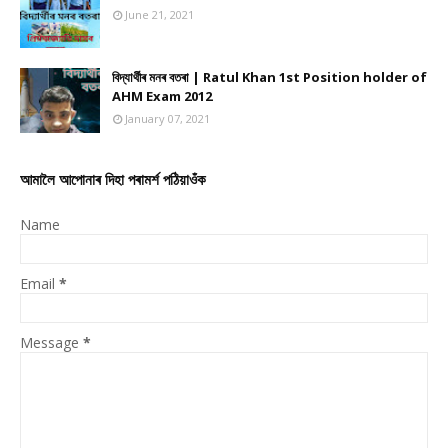
June 21, 2021
বিদ্যাৰ্থীৰ মনৰ বতৰা | Ratul Khan 1st Position holder of
AHM Exam 2012
January 07, 2021
আমালৈ আপোনাৰ দিহা পৰামৰ্শ পঠিয়াওঁক
Name
Email
*
Message
*