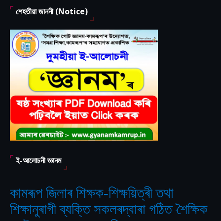
শেহতীয়া জাননী (Notice)
ই-আলোচনী জ্ঞানম
কামৰূপ জিলাৰ শিক্ষক-শিক্ষয়িত্ৰী তথা
শিক্ষানুৰাগী ব্যক্তি সকলৰদ্বাৰা গঠিত
শৈক্ষিক
‘