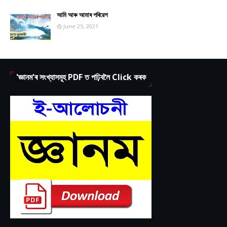
আমি আৰু আমাৰ পৰিৱেশ
June 25, 2021
'জ্ঞানম'ৰ সংখ্যাসমূহ PDF ত পঢ়িবলৈ Click কৰক