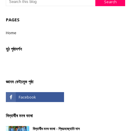
PAGES
Home
মুঠ পৃষ্ঠাদৰ্শন
জ্ঞানম ফেইচবুক পৃষ্ঠা
বিদ্যাৰ্থীৰ মনৰ বতৰা
বিদ্যাৰ্থীৰ মনৰ বতৰা - প্ৰিয়মজ্যোতি দাস