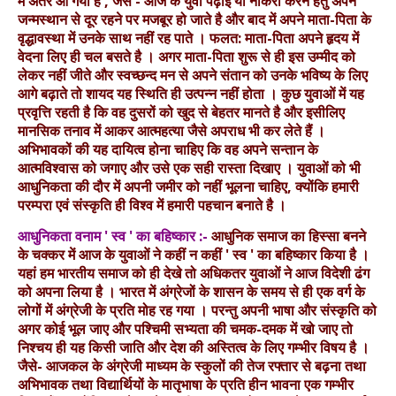
में अंतर आ गया है , जैसे - आज के युवा पढ़ाई या नौकरी करने हेतु अपने
जन्मस्थान से दूर रहने पर मजबूर हो जाते है और बाद में अपने माता-पिता के
वृद्धावस्था में उनके साथ नहीं रह पाते । फलत: माता-पिता अपने हृदय में
वेदना लिए ही चल बसते है । अगर माता-पिता शुरू से ही इस उम्मीद को
लेकर नहीं जीते और स्वच्छन्द मन से अपने संतान को उनके भविष्य के लिए
आगे बढ़ाते तो शायद यह स्थिति ही उत्पन्न नहीं होता । कुछ युवाओं में यह
प्रवृत्ति रहती है कि वह दुसरों को खुद से बेहतर मानते है और इसीलिए
मानसिक तनाव में आकर आत्महत्या जैसे अपराध भी कर लेते हैं ।
अभिभावकों की यह दायित्व होना चाहिए कि वह अपने सन्तान के
आत्मविश्वास को जगाए और उसे एक सही रास्ता दिखाए । युवाओं को भी
आधुनिकता की दौर में अपनी जमीर को नहीं भूलना चाहिए, क्योंकि हमारी
परम्परा एवं संस्कृति ही विश्व में हमारी पहचान बनाते है ।
आधुनिकता वनाम ' स्व ' का बहिष्कार :-
आधुनिक समाज का हिस्सा बनने
के चक्कर में आज के युवाओं ने कहीं न कहीं ' स्व ' का बहिष्कार किया है ।
यहां हम भारतीय समाज को ही देखे तो अधिकतर युवाओं ने आज विदेशी ढंग
को अपना लिया है । भारत में अंग्रेजों के शासन के समय से ही एक वर्ग के
लोगों में अंग्रेजी के प्रति मोह रह गया । परन्तु अपनी भाषा और संस्कृति को
अगर कोई भूल जाए और पश्चिमी सभ्यता की चमक-दमक में खो जाए तो
निश्चय ही यह किसी जाति और देश की अस्तित्व के लिए गम्भीर विषय है ।
जैसे- आजकल के अंग्रेजी माध्यम के स्कुलों की तेज रफ्तार से बढ़ना तथा
अभिभावक तथा विद्यार्थियों के मातृभाषा के प्रति हीन भावना एक गम्भीर