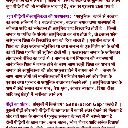
संस्कृति को खोने लगे है । आलोच्य विषय के अंतर्गत आधुनिकता को लेकर
युवा पीढियों की जो मानसिक धारणाएं हैं , उस पर प्रकाश डाला गया है ।
युवा पीढ़ियों में आधुनिकता की अवधारणा :-
‘ आधुनिक ’ कहने से बदलाव
का आना अनिवार्य है । बदलते इंसान , बदलता समाज तथा धारणाओं में
नवीनता आदि को समेटकर ही आधुनिक शब्द विस्तारित होती है । किसी
समाज या व्यक्ति के अंतर्गत आधुनिकता का बोध होता है , तो इसका श्रेय
सर्वप्रथम शिक्षा के विस्तारित रूप को दिया जाता है । प्राचीन काल में
शिक्षा का क्षेत्र अत्यन्त संकुचित था तथा समाज के एक विशेष वर्ग के लोगों
को ही शिक्षा प्राप्ति की सुविधा होती थी । फलस्वरूप समाज के अधिकतर
लोग इससे वंचित रह जाते थे । समाज के वर्ग विभाजन की व्यवस्था भी
सार्वजनिक शिक्षा में बाधक होने के साथ-साथ स्त्री-शिक्षा का अभाव भी
समाज को आधुनिकता की ओर अग्रसर होने में बाधक बने थे । समय के
साथ-साथ लोगों की मानसिकताओं में परिवर्तन आने लगे और शिक्षा के
प्रचार तथा प्रसार से आधुनिक वातावरण फैलने लगे । आधुनिकता शब्द के
अर्थ में कोई समाज खान-पान , वेश-भूषा , आचार-व्यवहार , शिक्षा-दीक्षा
आदि कई क्षेत्रों में नवीनता लाने लगे ।
पीढ़ी का अंतर :-
अंग्रेजी में जिसे हम ' Generation Gap ' कहते है ।
पुरानी पीढ़ी और नयी पीढ़ियों के खयालात में काफी अंतर देखने को मिलता है
और यही आज के समाज में प्रमुख समस्या के रूप में भी सामने आया है ।
दोनों पीढ़ियों के खान-पान , रहन-सहन , सोच-विचार आदि अनेक दिशाओं