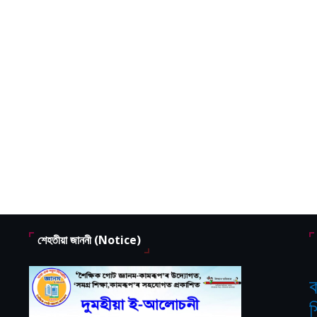
শেহতীয়া জাননী (Notice)
ক
শ