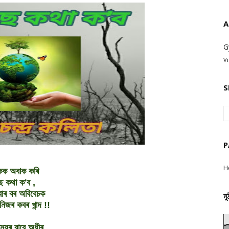
A
G
V
S
P
H
কক অবাক কৰি
ে কথা ক'ব ,
োৰ বৰ অবিবেচক
মু
িজৰ কবৰ খান্দ !!
ময়ৰ বাবে অধীৰ