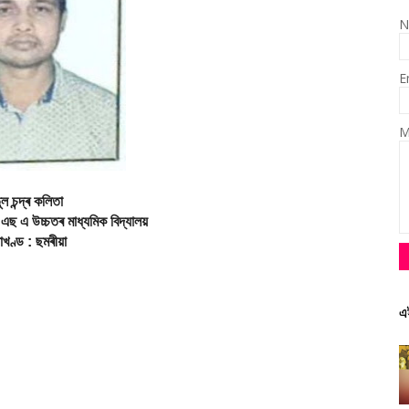
N
E
M
ুল চন্দ্ৰ কলিতা
 এছ এ উচ্চতৰ মাধ্যমিক বিদ্যালয়
ষাখণ্ড : ছমৰীয়া
এ