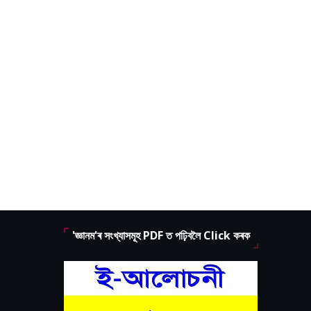
'জ্ঞানম'ৰ সংখ্যাসমূহ PDF ত পঢ়িবলৈ Click কৰক