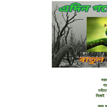
সবা
গছ
তহঁতব
নিজেই ন
সময় স