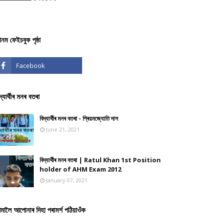
ঞানম ফেইচবুক পৃষ্ঠা
দ্যাৰ্থীৰ মনৰ বতৰা
বিদ্যাৰ্থীৰ মনৰ বতৰা - প্ৰিয়মজ্যোতি দাস
June 21, 2021
বিদ্যাৰ্থীৰ মনৰ বতৰা | Ratul Khan 1st Position
holder of AHM Exam 2012
January 07, 2021
মালৈ আপোনাৰ দিহা পৰামৰ্শ পঠিয়াওঁক