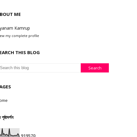
BOUT ME
yanam Kamrup
iew my complete profile
EARCH THIS BLOG
AGES
ome
ঠ পৃষ্ঠাদৰ্শন
9
1
9
5
7
0