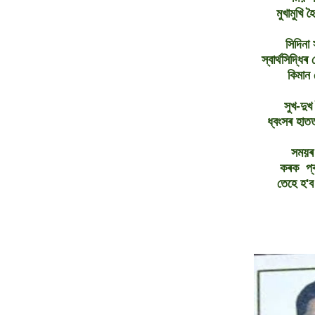
মুখামুখি হ
সিদিনা
স্বাৰ্থসিদ্ধি
কিমান 
সুখ-দুখ
ধ্বংসৰ হাতত
সময়ৰ 
কৰক প্
তেহে হ'ব