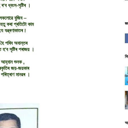
ৈ ৰ'ব ধ্বংস-সৃষ্টিৰ ।
 সকলোৱে বুজিব –
জ্
ৰ হেতু কৰা প্ৰতিটো কাম
যে যন্ত্ৰণাকাতৰ !
 হৈ পৰিব অবান্তৰ
 হ'ব সৃষ্টিৰ পৰাজয় ।
বি
আহ্বান শুনক ,
ৰকৃতিৰ জয়-জয়কাৰ
 পৰিত্ৰাণ মানৱৰ ।
আ