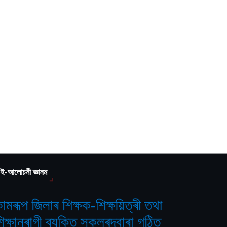
ই-আলোচনী জ্ঞানম
ামৰূপ জিলাৰ শিক্ষক-শিক্ষয়িত্ৰী তথা
িক্ষানুৰাগী ব্যক্তি সকলৰদ্বাৰা গঠিত