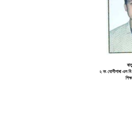
ৰাত
২ নং যোগীপাৰা এল বি
শিক্