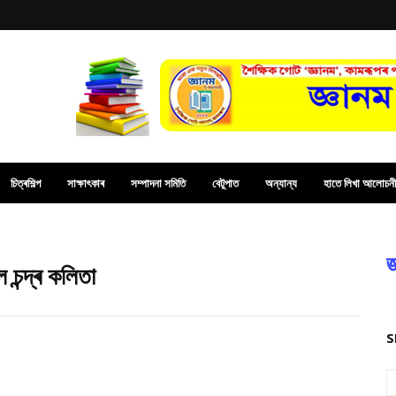
চিত্ৰশিল্প
সাক্ষাৎকাৰ
সম্পাদনা সমিতি
বেটুপাত
অন্যান্য
হাতে লিখা আলোচনী
জ
চন্দ্ৰ কলিতা
S