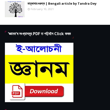
মাতৃভাষার গুরুত্ব | Bengali article by Tandra Dey
February 10, 2021
'জ্ঞানম'ৰ সংখ্যাসমূহ PDF ত পঢ়িবলৈ Click কৰক