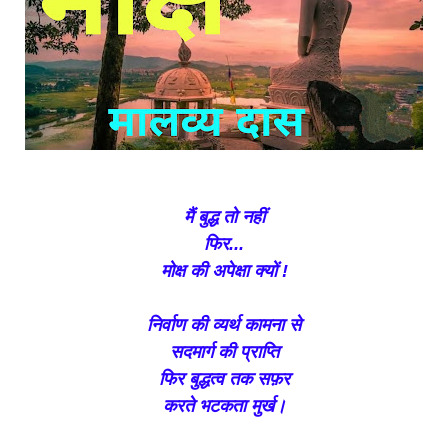
मैं बुद्ध तो नहीं
फिर...
मोक्ष की अपेक्षा क्यों !
निर्वाण की व्यर्थ कामना से
सदमार्ग की प्राप्ति
फिर बुद्धत्व तक सफ़र
करते भटकता मुर्ख।