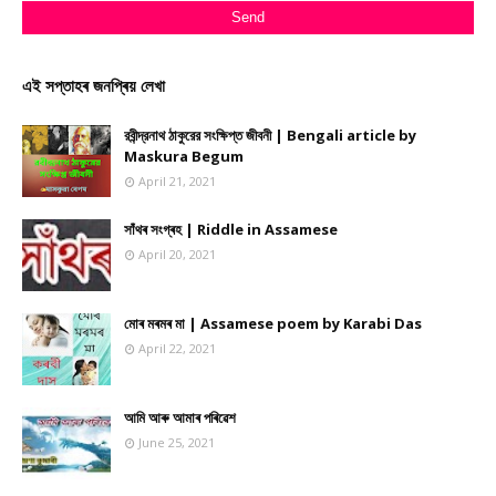
এই সপ্তাহৰ জনপ্ৰিয় লেখা
রবীন্দ্রনাথ ঠাকুরের সংক্ষিপ্ত জীবনী | Bengali article by
Maskura Begum
April 21, 2021
সাঁথৰ সংগ্ৰহ | Riddle in Assamese
April 20, 2021
মোৰ মৰমৰ মা | Assamese poem by Karabi Das
April 22, 2021
আমি আৰু আমাৰ পৰিৱেশ
June 25, 2021