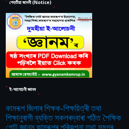
শেহতীয়া জাননী (Notice)
ই-আলোচনী জ্ঞানম
কামৰূপ জিলাৰ শিক্ষক-শিক্ষয়িত্ৰী তথা
শিক্ষানুৰাগী ব্যক্তি সকলৰদ্বাৰা গঠিত
শৈক্ষিক
‘
গোট জ্ঞানম,কামৰূপৰ পৰিকল্পনা তথা সমগ্ৰ