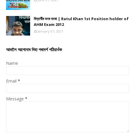
বিদ্যাৰ্থীৰ মনৰ বতৰা | Ratul Khan 1st Position holder of
AHM Exam 2012
January 07, 2021
আমালৈ আপোনাৰ দিহা পৰামৰ্শ পঠিয়াওঁক
Name
Email
*
Message
*