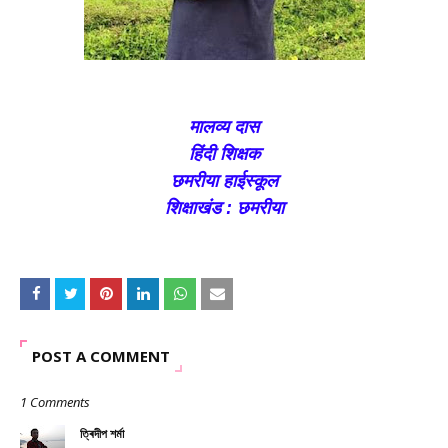
मालव्य दास
हिंदी शिक्षक
छमरीया हाईस्कूल
शिक्षाखंड : छमरीया
POST A COMMENT
1 Comments
ত্ৰিদীপ শৰ্মা