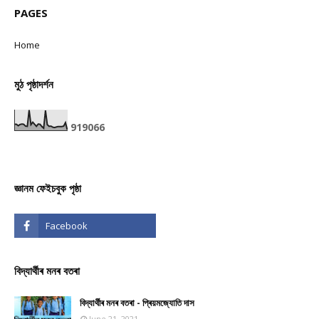
PAGES
Home
মুঠ পৃষ্ঠাদৰ্শন
9
1
9
0
6
6
জ্ঞানম ফেইচবুক পৃষ্ঠা
বিদ্যাৰ্থীৰ মনৰ বতৰা
বিদ্যাৰ্থীৰ মনৰ বতৰা - প্ৰিয়মজ্যোতি দাস
June 21, 2021