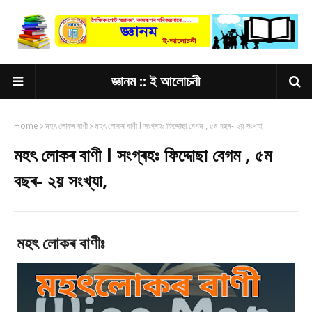
জ্ঞানম :: ই আলোচনী
Home
মহৎ লোকৰ বাণী
মহৎ লোকৰ বাণী l সংগ্ৰহঃ ফিদ্দোছা বেগম , ৫ম বছৰ- ২য় সংখ্যা,
মহৎ লোকৰ বাণী l সংগ্ৰহঃ ফিদ্দোছা বেগম , ৫ম
বছৰ- ২য় সংখ্যা,
মহৎ লোকৰ বাণীঃ