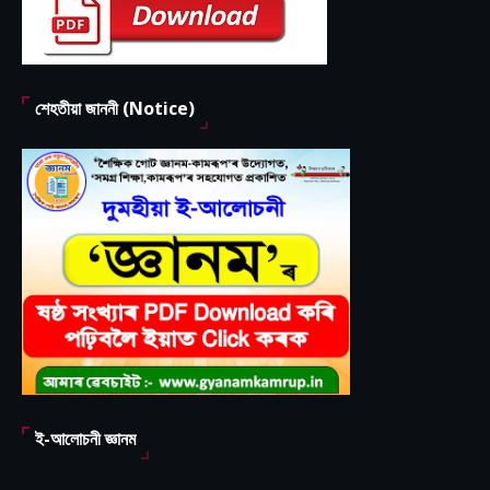
শেহতীয়া জাননী (Notice)
ই-আলোচনী জ্ঞানম