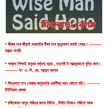
* ভীৰুৰ দৰে জীয়াই থকাতকৈ বীৰৰ দৰে মৃ্ত্যুবৰণ কৰাই শ্ৰেয়। ———
মহাত্মা গান্ধী
* প্ৰকৃত শিক্ষাই মানুহৰ মৰ্য্যদা বঢ়ায় , তদুপৰি ই আত্মসন্মানো বৃদ্ধি কৰে।
——— ড° এ. পি. জে. আব্দুল কালাম
* সিদ্ধান্ত ল’ব নোৱাৰা মানুহতকৈ দুৰ্ভগীয়া আন কোনো নাই। ———
উইলিয়াম জেমছ
* চৰিত্ৰবান মানুহ পৱিত্র জলৰ নিচিনা , সিহঁত নিজেও পৱিত্ৰ আৰু