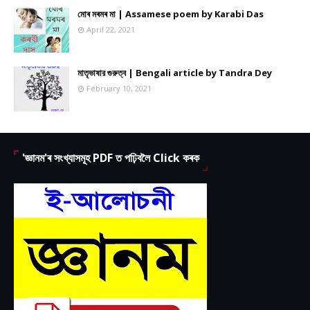
মোৰ মৰমৰ মা | Assamese poem by Karabi Das
April 22, 2021
মাতৃভাষার গুরুত্ব | Bengali article by Tandra Dey
February 10, 2021
'জ্ঞানম'ৰ সংখ্যাসমূহ PDF ত পঢ়িবলৈ Click কৰক