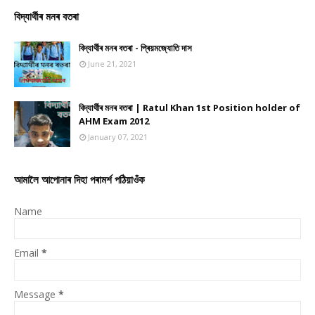
বিদ্যাৰ্থীৰ মনৰ বতৰা
বিদ্যাৰ্থীৰ মনৰ বতৰা - প্ৰিয়মজ্যোতি দাস
June 21, 2021
বিদ্যাৰ্থীৰ মনৰ বতৰা | Ratul Khan 1st Position holder of
AHM Exam 2012
January 07, 2021
আমালৈ আপোনাৰ দিহা পৰামৰ্শ পঠিয়াওঁক
Name
Email
*
Message
*