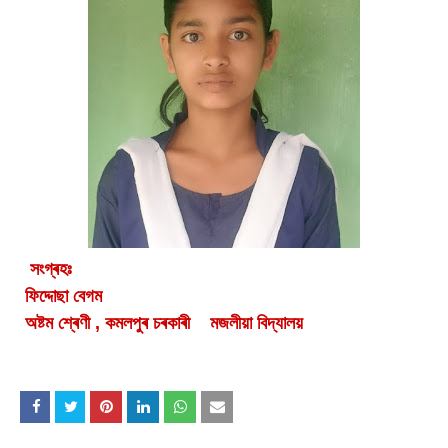
সংগ্ৰহঃ
ফিদ্দোছা বেগম
অষ্টম শ্ৰেণী , কমলপুৰ চৰকাৰী মজলীয়া বিদ্যালয়