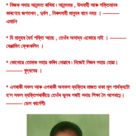
* নিজক সদায় আনন্দত ৰাখিবা ৷ আনন্দময় , উৎসাহী আৰু শক্তিমানৰ
কাৰণেহে জগতখন , দুৰ্বল , নিৰুৎসাহী মানুহৰ বাবে নহয় । ———
এমাৰ্চন
* যি মানুহৰ ধৈৰ্য শক্তি আছে , তেওঁৰ অসাধ্য একোৱে নাই । ———
বেঞ্জামিন ফ্ৰেংকলিন ।
* কোনোৱে তোমাক সহায় কৰিব নোৱাৰে ৷ নিজেই নিজৰ সহায় হোৱা।
——— বুদ্ধদেৱ ।
* এগৰাকী সফল আৰু এগৰাকী অসফল ব্যক্তিৰ মাজত থকা মূল পাৰ্থক্যটো
হ'ল সফল ব্যক্তিগৰাকীয়ে তেওঁৰ ভূলৰ পৰাই সদায় শিক্ষা লৈ আগবাঢ়ে।
——— ডেল কাৰ্নেগী৷