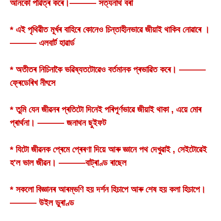
আনকো পৱিত্ৰ কৰে।——— সত্যনাথ বৰা
* এই পৃথিৱীত মূৰ্খৰ বাহিৰে কোনেও চিন্তাহীনভাৱে জীয়াই থাকিব নোৱাৰে ।
——— এলবাৰ্ট হাৱাৰ্ড
* অতীতৰ নিচিনাকৈ ভৱিষ্যতটোৱেও বৰ্তমানক প্ৰভাৱিত কৰে। ———
ফ্ৰেডেৰিখ নীৎসে
* তুমি যেন জীৱনৰ প্ৰতিটো দিনেই পৰিপূৰ্ণভাৱে জীয়াই থাকা , এয়ে মোৰ
প্ৰাৰ্থনা। ——— জনাথন ছুইফট
* যিটো জীৱনক প্ৰেমে প্ৰেৰণা দিয়ে আৰু জ্ঞানে পথ দেখুৱাই , সেইটোৱেই
হ'ল ভাল জীৱন। ———বাট্ৰাণ্ড ৰাছেল
* সকলো বিজ্ঞানৰ আৰম্ভণি হয় দৰ্শন হিচাপে আৰু শেষ হয় কলা হিচাপে।
——— উইল ডুৰাণ্ড