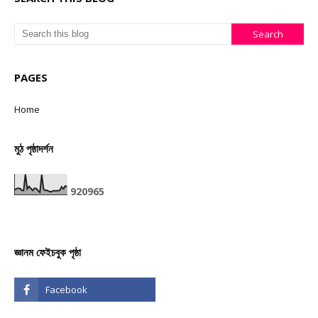
PAGES
Home
মুঠ পৃষ্ঠাদৰ্শন
9
2
0
9
6
5
জ্ঞানম ফেইচবুক পৃষ্ঠা