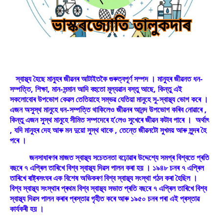
স্বাস্থ্য হৈছে মানুহৰ জীৱনৰ আটাইতকৈ গুৰুত্বপূৰ্ণ সম্পদ । মানুহৰ জীৱনত ধন-
সম্পত্তি, শিক্ষা, মান-সন্মান আদি বহুতো মূল্যৱান বস্তু আছে, কিন্তু এই
সকলোবোৰ উপভোগ কেৱল তেতিয়াহে সম্ভৱ যেতিয়া মানুহে সু-স্বাস্থ্য ভোগ কৰে ।
এজন অসুস্থ মানুহে ধন-সম্পত্তি থাকিলেও জীৱনৰ আনন্দ উপভোগ কৰিব নোৱাৰে ,
কিন্তু এজন সুস্থ মানুহে সীমিত সম্পদেৰে হ’লেও সুখেৰে জীৱন কটাব পাৰে । অৰ্থাৎ
, যদি মানুহৰ দেহ আৰু মন দুয়ো সুস্থ থাকে , তেন্তে জীৱনটো সুখময় আৰু সুন্দৰ হৈ
পৰে ।
জনসাধাৰণৰ মাজত স্বাস্থ্য সচেতনতা বঢ়োৱাৰ উদ্দেশ্যে সমগ্ৰ বিশ্বতে প্ৰতি
বছৰে ৭ এপ্ৰিল তাৰিখে বিশ্ব স্বাস্থ্য দিৱস পালন কৰা হয় । ১৯৪৮ চনৰ ৭ এপ্ৰিল
তাৰিখে ৰাষ্ট্ৰসংঘৰ এক বিশেষ অভিকৰণ বিশ্ব স্বাস্থ্য সংস্থা গঠন কৰা হৈছিল ।
বিশ্ব স্বাস্থ্য সংস্থাৰ প্ৰথম বিশ্ব স্বাস্থ্য সভাত প্ৰতি বছৰে ৭ এপ্ৰিল তাৰিখে বিশ্ব
স্বাস্থ্য দিৱস পালন কৰাৰ প্ৰস্তাৱ গৃহীত কৰে আৰু ১৯৫০ চনৰ পৰা এই প্ৰস্তাৱ
কাৰ্যকৰী হয় ।