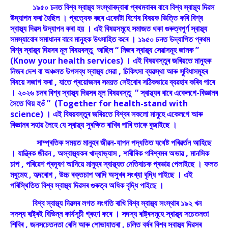
১৯৫০ চনত বিশ্ব স্বাস্থ্য সংস্থাৰদ্বাৰা প্ৰথমবাৰৰ বাবে বিশ্ব স্বাস্থ্য দিৱস
উদ্‌যাপন কৰা হৈছিল । প্ৰত্যেক বছৰ একোটা বিশেষ বিষয়ক ভিত্তি কৰি বিশ্ব
স্বাস্থ্য দিৱস উদ্‌যাপন কৰা হয় । এই বিষয়সমূহে সমাজত থকা গুৰুত্বপূৰ্ণ স্বাস্থ্য
সমস্যাবোৰ সমাধানৰ বাবে মানুহক উৎসাহিত কৰে । ১৯৫০ চনত উদ্‌যাপিত প্ৰথম
বিশ্ব স্বাস্থ্য দিৱসৰ মূল বিষয়বস্তু আছিল “ নিজৰ স্বাস্থ্য সেৱাসমূহ জানক ”
(Know your health services) । এই বিষয়বস্তুৰ জৰিয়তে মানুহক
নিজৰ দেশ বা অঞ্চলত উপলব্ধ স্বাস্থ্য সেৱা , চিকিৎসা ব্যৱস্থা আৰু সুবিধাসমূহৰ
বিষয়ে সজাগ কৰা , যাতে প্ৰয়োজনৰ সময়ত সেইবোৰ সঠিকভাৱে ব্যৱহাৰ কৰিব পাৰে
। ২০২৬ চনৰ বিশ্ব স্বাস্থ্য দিৱসৰ মূল বিষয়বস্তু “ স্বাস্থ্যৰ বাবে একেলগে-বিজ্ঞানৰ
সৈতে থিয় হওঁ ” (Together for health-stand with
science) । এই বিষয়বস্তুৰ জৰিয়তে বিশ্বৰ সকলো মানুহে একেলগে আৰু
বিজ্ঞানৰ সহায় লৈহে যে স্বাস্থ্য সুৰক্ষিত ৰাখিব পাৰি তাকে বুজাইছে ।
সাম্প্ৰতিক সময়ত মানুহৰ জীৱন-যাপন পদ্ধতিত যথেষ্ট পৰিৱৰ্তন আহিছে
। যান্ত্ৰিক জীৱন , অস্বাস্থ্যকৰ খাদ্যাভ্যাস , শাৰীৰিক পৰিশ্ৰমৰ অভাৱ , মানসিক
চাপ , পৰিৱেশ প্ৰদূষণ আদিয়ে মানুহৰ স্বাস্থ্যত নেতিবাচক প্ৰভাৱ পেলাইছে । ফলত
মধুমেহ , হৃদৰোগ , উচ্চ ৰক্তচাপ আদি অসুখৰ সংখ্যা বৃদ্ধি পাইছে । এই
পৰিস্থিতিত বিশ্ব স্বাস্থ্য দিৱসৰ গুৰুত্ব অধিক বৃদ্ধি পাইছে ।
বিশ্ব স্বাস্থ্য দিৱসৰ লগত সংগতি ৰাখি বিশ্ব স্বাস্থ্য সংস্থাৰ ১৯২ খন
সদস্য ৰাষ্ট্ৰই বিভিন্ন কাৰ্যসূচী গ্ৰহণ কৰে । সদস্য ৰাষ্ট্ৰসমূহে স্বাস্থ্য সচেতনতা
শিবিৰ , জনসচেতনতা ৰেলি আৰু শোভাযাত্ৰা , চলিত বৰ্ষৰ বিশ্ব স্বাস্থ্য দিৱসৰ