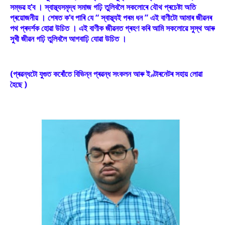
সম্ভৱ হ’ব । স্বাস্থ্যসমৃদ্ধ সমাজ গঢ়ি তুলিবলৈ সকলোৰে যৌথ প্ৰচেষ্টা অতি
প্ৰয়োজনীয় । শেষত ক’ব পাৰি যে “ স্বাস্থ্যই পৰম ধন ” এই বাণীটো আমাৰ জীৱনৰ
পথ প্ৰদৰ্শক হোৱা উচিত । এই বাণীক জীৱনত গ্ৰহণ কৰি আমি সকলোৱে সুস্থ আৰু
সুখী জীৱন গঢ়ি তুলিবলৈ আগবাঢ়ি যোৱা উচিত ।
(প্ৰৱন্ধটো যুগুত কৰোঁতে বিভিন্ন প্ৰৱন্ধ সংকলন আৰু ইণ্টাৰনেটৰ সহায় লোৱা
হৈছে )