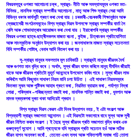
বিষয়বস্তুৰ ওপৰত আলোচনা চক্ৰ , স্বাস্থ্য- নীতি আৰু সমস্যাসমূহৰ ওপৰত মত-
বিনিময় , মানসিক স্বাস্থ্য সম্পৰ্কীয় আলোচনা , মাতৃ আৰু শিশু স্বাস্থ্য সেৱা আদি
বিভিন্ন ধৰণৰ কাৰ্যসূচী গ্ৰহণ কৰা দেখা যায় । চৰকাৰী-বেচৰকাৰী শিক্ষানুষ্ঠান আৰু
স্বেচ্ছাসেৱী সংগঠনসমূহেও বিশ্ব স্বাস্থ্য দিৱস উপলক্ষে স্বাস্থ্য সম্পৰ্কীয় বাৰ্তা লৈ
ৰেলি আৰু শোভাযাত্ৰাৰ আয়োজন কৰা দেখা যায় । ইয়াৰোপৰি স্বাস্থ্য সম্পৰ্কীয়
বিষয়ৰ ওপৰত ছাত্ৰ-ছাত্ৰীসকলৰ মাজত ৰচনা , কুইজ , চিত্ৰাংকন প্ৰতিযোগিতা
আৰু সাংস্কৃতিক অনুষ্ঠান উদ্‌যাপন কৰা হয় । জনসাধাৰণৰ মাজত স্বাস্থ্য সচেতনতা
বিধি সম্পৰ্কীয় পোষ্টাৰ, বেনাৰ আদি বিতৰণ কৰা হয় ।
সু-স্বাস্থ্য মানুহৰ সফলতাৰ মূল চাবিকাঠি । স্বাস্থ্যই মানুহৰ জীৱনৰ দৈৰ্ঘ
আৰু গুণগত মান বৃদ্ধি কৰে । অৰ্থাৎ, সুস্থ জীৱন যাপন কৰিলে মানুহ দীৰ্ঘদিন জীয়াই
থাকে আৰু জীৱনৰ প্ৰতিটো মুহূৰ্ত আনন্দেৰে উপভোগ কৰিব পাৰে । সুস্থ জীৱন লাভ
কৰিবলৈ আমি কিছুমান সাধাৰণ নিয়ম মানি চলা উচিত । এই সাধাৰণ নিয়মসমূহৰ
ভিতৰত সুষম আৰু পুষ্টিকৰ আহাৰ গ্ৰহণ কৰা , নিয়মিত ব্যায়াম কৰা , পৰ্যাপ্ত নিদ্ৰা
লোৱা , পৰিস্কাৰ –পৰিচ্ছন্নতা বজাই ৰখা , মানসিক শান্তি বজাই ৰখা , ধূমপান আৰু
মাদক দ্ৰব্যৰপৰা দূৰত থকা আদিয়েই প্ৰধান ।
বিশ্ব স্বাস্থ্য দিৱস কেৱল এটা দিনৰ উদ্‌যাপন নহয় , ই এটা সংকল্প আৰু
বিশ্বব্যাপী স্বাস্থ্য সজাগতা আন্দোলন । এই দিৱসটো সকলোৰে বাবে সুস্থ আৰু সুখী
জীৱন নিশ্চিত কৰাৰ সংকল্প । ই হৈছে সুস্থ জীৱনৰ প্ৰতি সজাগতা বৃদ্ধি কৰাৰ এক
গুৰুত্বপূৰ্ণ সুযোগ । আমি প্ৰত্যেকে যদি স্বাস্থ্যৰ প্ৰতি সচেতন হওঁ আৰু সঠিক
জীৱন যাপন অনুসৰণ কৰোঁ , তেন্তে এখন সুস্থ আৰু শক্তিশালী সমাজ গঢ়ি তোলা