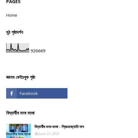
PAGES
Home
মুঠ পৃষ্ঠাদৰ্শন
9
2
0
6
6
9
জ্ঞানম ফেইচবুক পৃষ্ঠা
বিদ্যাৰ্থীৰ মনৰ বতৰা
বিদ্যাৰ্থীৰ মনৰ বতৰা - প্ৰিয়মজ্যোতি দাস
June 21, 2021