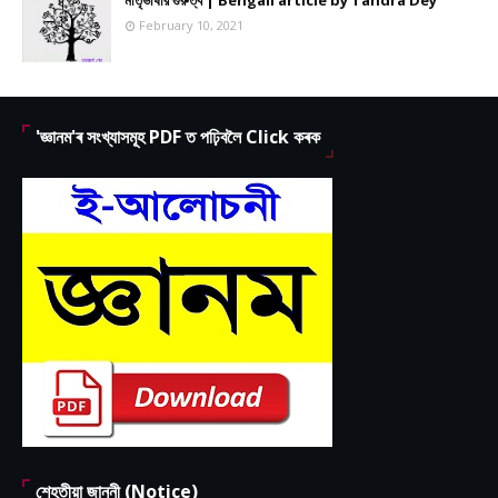
February 10, 2021
'জ্ঞানম'ৰ সংখ্যাসমূহ PDF ত পঢ়িবলৈ Click কৰক
শেহতীয়া জাননী (Notice)