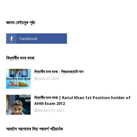
জ্ঞানম ফেইচবুক পৃষ্ঠা
বিদ্যাৰ্থীৰ মনৰ বতৰা
বিদ্যাৰ্থীৰ মনৰ বতৰা - প্ৰিয়মজ্যোতি দাস
June 21, 2021
বিদ্যাৰ্থীৰ মনৰ বতৰা | Ratul Khan 1st Position holder of
AHM Exam 2012
January 07, 2021
আমালৈ আপোনাৰ দিহা পৰামৰ্শ পঠিয়াওঁক