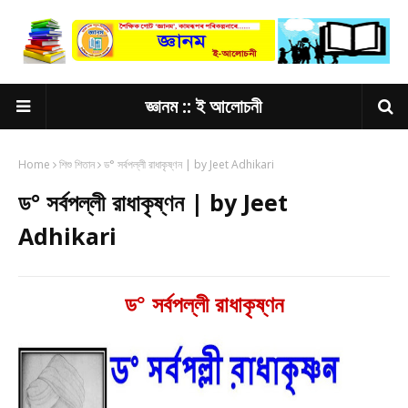
জ্ঞানম :: ই আলোচনী
Home
শিশু শিতান
ড° সর্বপল্লী রাধাকৃষ্ণন | by Jeet Adhikari
ড° সর্বপল্লী রাধাকৃষ্ণন | by Jeet
Adhikari
ড° সর্বপল্লী রাধাকৃষ্ণন