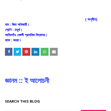
( সংগৃহীত)
নাম : জিত অধিকারী।
শ্রেণি : চতুর্থ।
আমিনগাঁও বেঙ্গলী প্রাথমিক বিদ্যালয়।
ব্লক : কররা।
জ্ঞানম :: ই আলোচনী
SEARCH THIS BLOG