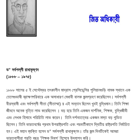
ড° সর্বপল্লী রাধাকৃষ্ণন
(১৮৮৮ – ১৯৭৫)
১৮৮৮ সালের ৫ ই সেপ্টেম্বর তৎকালীন মাদ্রাস প্রেসিডেন্সির পুলিয়ানগুড়ি নামক স্থানে এক
তেলেগুভাষী ব্রাহ্মণপরিবারে এক অসাধারণ মেধাবী বালক জন্মগ্রহণ করেছিলেন। সর্বপল্লী
বীরস্বামী এবং সর্বপল্লী সীতা (সীতাম্মা) র এই সন্তান ছিলেন খুবই বুদ্ধিমান। তিনি শিক্ষা
জীবনে অনেক বৃত্তি লাভ করেছিলেন । বড় হয়ে তিনি একজন দার্শনিক, শিক্ষক, বুদ্ধিজীবী
এবং লেখক হিসাবে পরিচিতি লাভ করেন। তিনি দর্শনতত্বের একজন মস্ত বড় পন্ডিত
ছিলেন। তিনি ভারতবর্ষের প্রথম উপরাষ্ট্রপতি এবং পরবর্তীকালে দ্বিতীয় রাষ্ট্রপতি নির্বাচিত
হন। এই মহান ব্যক্তি হলেন ড° সর্বপল্লী রাধাকৃষ্ণন। তাঁর জন্ম দিনটিকেই আমরা
ভারতবাসীরা প্রতি বছর 'শিক্ষক দিবস' হিসেবে উদযাপন করি।