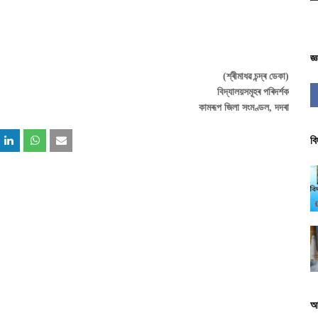
জ্
(শ্ৰীমাধৱ চন্দ্ৰ ডেকা)
বিদ্যালয়সমূহৰ পৰিদৰ্শক
কামৰূপ জিলা সংমণ্ডল, দদৰা
বি
আ