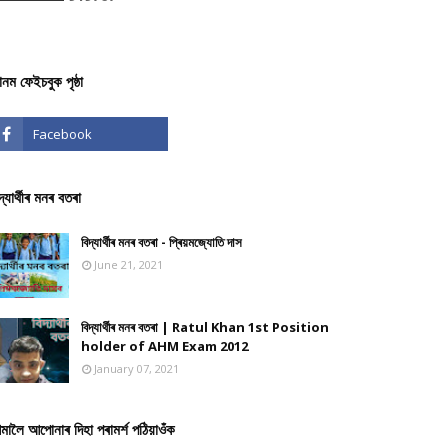
ঞানম ফেইচবুক পৃষ্ঠা
দ্যাৰ্থীৰ মনৰ বতৰা
বিদ্যাৰ্থীৰ মনৰ বতৰা - প্ৰিয়মজ্যোতি দাস
June 21, 2021
বিদ্যাৰ্থীৰ মনৰ বতৰা | Ratul Khan 1st Position
holder of AHM Exam 2012
January 07, 2021
মালৈ আপোনাৰ দিহা পৰামৰ্শ পঠিয়াওঁক