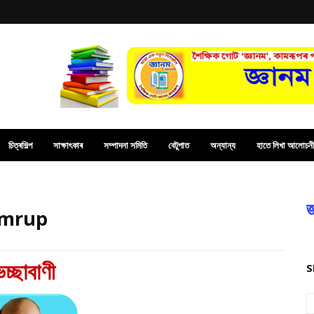
চিত্ৰশিল্প
সাক্ষাৎকাৰ
সম্পাদনা সমিতি
বেটুপাত
অন্যান্য
হাতে লিখা আলোচনী
জ
Kamrup
েচ্ছাবাণী
S