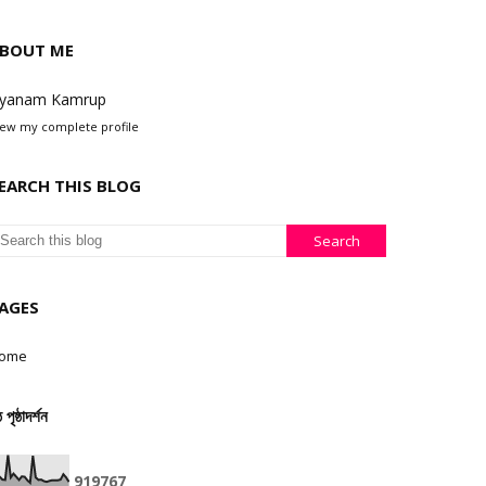
BOUT ME
yanam Kamrup
iew my complete profile
EARCH THIS BLOG
AGES
ome
ঠ পৃষ্ঠাদৰ্শন
9
1
9
7
6
7