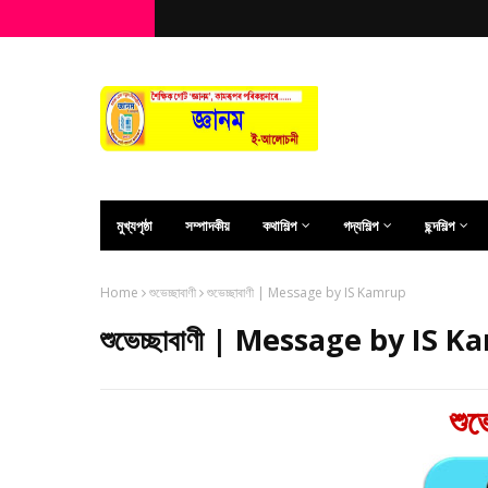
মুখ্যপৃষ্ঠা
সম্পাদকীয়
কথাশিল্প
গদ্যশিল্প
ছন্দশিল্প
Home
শুভেচ্ছাবাণী
শুভেচ্ছাবাণী | Message by IS Kamrup
শুভেচ্ছাবাণী | Message by IS 
শুভ