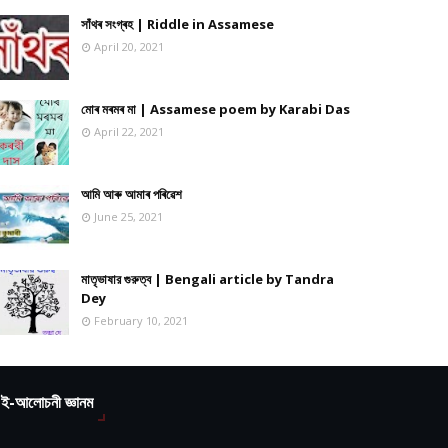
সাঁথৰ সংগ্ৰহ | Riddle in Assamese
April 20, 2021
মোৰ মৰমৰ মা | Assamese poem by Karabi Das
April 22, 2021
আমি আৰু আমাৰ পৰিৱেশ
June 25, 2021
মাতৃভাষার গুরুত্ব | Bengali article by Tandra
Dey
February 10, 2021
ই-আলোচনী জ্ঞানম