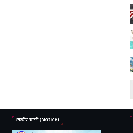
শেহতীয়া জাননী (Notice)