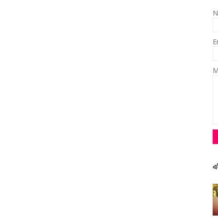
N
E
M
এ