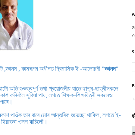
A
G
V
S
োট ,জ্ঞানম , কামৰূপৰ অধীনত দ্বিমাসিক ই -আলোচনী "
জ্ঞানম
"
P
তি গুৰুত্বপূৰ্ণ তথা প্ৰয়োজনীয় যাতে ছাত্ৰ-ছাত্ৰীসকলে
কাশ কৰিবলৈ সুবিধা পায়, লগতে শিক্ষক-শিক্ষয়িত্ৰী সকলেও
H
ব পাৰে।
্ৰকাশ পাওঁক তাৰ বাবে মোৰ আন্তৰিক শুভেচ্ছা থাকিল, লগতে ই-
মু
িয়াভৰা ওলগ যাচিলোঁ।