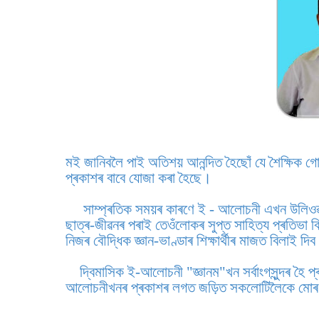
মই জানিবলৈ পাই অতিশয় আনন্দিত হৈছোঁ যে শৈক্ষিক গ
প্ৰকাশৰ বাবে যোজা কৰা হৈছে।
সাম্প্ৰতিক সময়ৰ কাৰণে ই - আলোচনী এখন উলিওৱাটো অ
ছাত্ৰ-জীৱনৰ পৰাই তেওঁলোকৰ সুপ্ত সাহিত্য প্ৰতিভা বি
নিজৰ বৌদ্ধিক জ্ঞান-ভাণ্ডাৰ শিক্ষাৰ্থীৰ মাজত বিলাই দি
দ্বিমাসিক ই-আলোচনী "জ্ঞানম"খন সৰ্বাংগসুন্দৰ হৈ প
আলোচনীখনৰ প্ৰকাশৰ লগত জড়িত সকলোটিলৈকে মোৰ হ