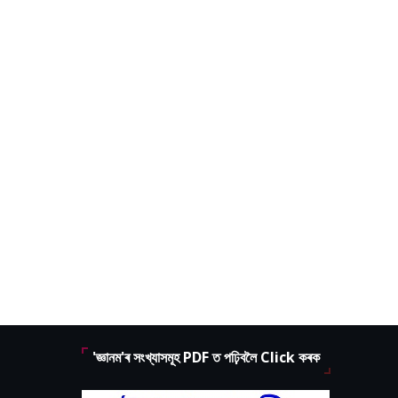
'জ্ঞানম'ৰ সংখ্যাসমূহ PDF ত পঢ়িবলৈ Click কৰক