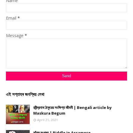
Name
Email
*
Message
*
এই সপ্তাহৰ জনপ্ৰিয় লেখা
রবীন্দ্রনাথ ঠাকুরের সংক্ষিপ্ত জীবনী | Bengali article by
Maskura Begum
April 21, 2021
সাঁথৰ সংগ্ৰহ | Riddle in Assamese