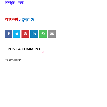
শিক্ষাখন্ড - কররা
অলংকৰণ
তন্দ্রা দে
:-
POST A COMMENT
0 Comments