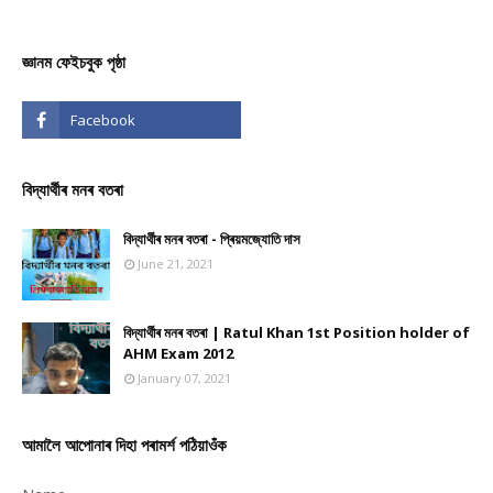
জ্ঞানম ফেইচবুক পৃষ্ঠা
বিদ্যাৰ্থীৰ মনৰ বতৰা
বিদ্যাৰ্থীৰ মনৰ বতৰা - প্ৰিয়মজ্যোতি দাস
June 21, 2021
বিদ্যাৰ্থীৰ মনৰ বতৰা | Ratul Khan 1st Position holder of
AHM Exam 2012
January 07, 2021
আমালৈ আপোনাৰ দিহা পৰামৰ্শ পঠিয়াওঁক