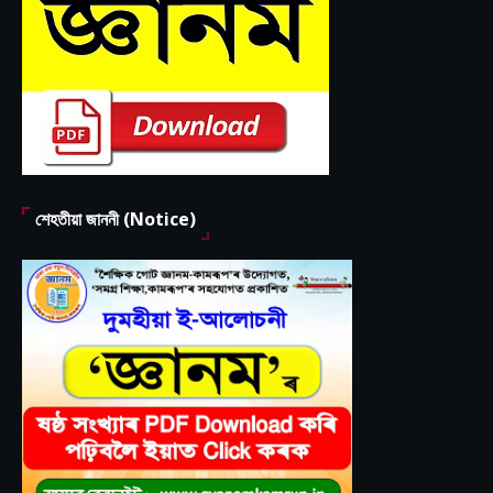
শেহতীয়া জাননী (Notice)