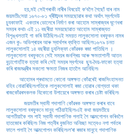
’
হয়,মই সেইগৰাকী নাৰীৰ বিষয়েই ক
বলৈ গৈছোঁ যাৰ নাম
জয়মতী৷
সেয়া ১৬৭০-৮১ খ্ৰীষ্টাব্দৰ সময়ছোৱাৰ কথা অৰ্থাৎ স্বৰ্গদেউ
চ্যুকাফাই একতাৰ ডোলেৰে নিৰ্মাণ কৰা আহোম সাম্ৰাজ্যৰ ঘূণেধৰা
সময়ৰ কথা৷ এই ১১ বছৰীয়া সময়ছোৱাত আহোম সাম্ৰাজ্যত
বিশৃঙ্খলতাই গা কৰি উঠিছিল৷এই সময়ত লালুকসোলা বৰফুকন নামৰ
এজন কু- অভিপ্ৰায়ৰ আৰু স্বাৰ্থপৰ ব্যক্তি আছিল৷১৬৭৯ চনত
লালুকসোলাই ১৪ বছৰীয়া চ্যুলিক্‌ফা কোঁৱৰক ৰজা পাতিছিল ।
লালুকসোলা বৰফুকনে সেই সময়ৰ জনপ্ৰিয় আৰু ক্ষমতাশালী আতন
বুঢ়াগোহাঁইক হত্যা কৰি সেই সময়ৰ স্বৰ্গদেৱ ছ্যু-দৈয়-ফাকো হত্যা
কৰি ৰাজমন্ত্ৰীৰ সকলো ক্ষমতা নিজৰ হাতলৈ আনিছিল৷
আহোমৰ প্ৰথামতে কোনো অঙ্গক্ষত কোঁৱৰেই ৰাজসিংহাসনত
বহিব নোৱাৰিছিল৷গতিকে লালুকসোলাই ৰজা হোৱাৰ যোগ্যতা থকা
ৰাজকোঁৱৰসকলক যিকোনো উপায়েৰে অঙ্গক্ষত কৰাৰ চেষ্টা কৰিছিল৷
জয়মতীৰ স্বামী গদাপাণি কোঁৱৰক অঙ্গক্ষত কৰাৰ বাবে
লালুকসোলা বৰফুকনে মানুহ পঠিয়াইছিল৷এই কথা জয়মতীয়ে
আগতীয়াকৈ গম পাই স্বামী গদাপাণিক পলাই গৈ আত্মগোপন কৰিবলৈ
হাতজোৰ কৰিছিল৷ নিজ পত্নীৰ বুজনিত অনিচ্ছা সত্বেও নগা পৰ্বতৰ
’
ফালে পলাই গৈ আত্মগোপন কৰিছিল৷ল
ৰা ৰজাৰ মানুহে গদাপাণিক