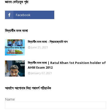
জ্ঞানম ফেইচবুক পৃষ্ঠা
বিদ্যাৰ্থীৰ মনৰ বতৰা
বিদ্যাৰ্থীৰ মনৰ বতৰা - প্ৰিয়মজ্যোতি দাস
June 21, 2021
বিদ্যাৰ্থীৰ মনৰ বতৰা | Ratul Khan 1st Position holder of
AHM Exam 2012
January 07, 2021
আমালৈ আপোনাৰ দিহা পৰামৰ্শ পঠিয়াওঁক
Name