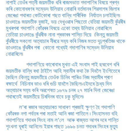
নাপাই তেওঁৰ পত্নী জয়মতীক ধৰি ৰাজসভাত গদাপাণিৰ বিষয়ে প্ৰশ্ন
কৰি কোনোধৰণৰ সম্ভেদ উলিয়াব নোৱাৰি বৰ্তমানৰ শিৱসাগৰ জিলাৰ
জেৰেঙা পথাৰত কোটকোৰা গছত বান্ধি শাৰীৰিক নিৰ্যাতন চলাইছিল৷
চাওদাঙে জয়মতীক বুজাই, ভয় দেখুওৱাৰ পিছতো যেতিয়া জয়মতী কুঁৱৰীৰ
মুখৰপৰা গদাপাণি কোঁৱৰৰ বিষয়ে একো তথ্য উলিয়াব নোৱাৰিলে
তেতিয়া চাওদাঙে কুঁৱৰীক নানা প্ৰকাৰৰ শাস্তি দিয়ে ৷কিন্তু জয়মতী
কুঁৱৰীয়ে সকলো অত্যাচাৰ নীৰৱে সহ্য কৰি নিজৰ মতত দৃঢ়প্ৰতিজ্ঞ থাকে
৷চাওদাঙে কুঁৱৰীৰ পৰা কোনো পধ্যেই গদাপাণিৰ সম্ভেদ উলিয়াব
নোৱাৰিলে৷
গদাপাণিয়ে কাৰোবাৰ মুখত এই সংবাদ পাই ছদ্মবেশ ধৰি
জয়মতীক বান্ধি ৰখা ঠাইলৈ আহি স্বামীৰ কথা কৈ দিবলৈ ইংগিতেৰে
কৈছিল ৷কিন্তু জয়মতীয়ে তেওঁক চিনিব পাৰিও নিজ স্বামীৰ প্ৰাণ
ৰক্ষাৰ্থে নিচিনাৰ ভাও ধৰি গুচি যাবলৈ কৈছিল৷এইদৰে চৈধ্য দিন
অত্যাচাৰ সহ্য কৰি অৱশেষত ১৬৭৯ চনৰ ২৭ মাৰ্চৰ দিনা জেৰেঙা
পথাৰতেই জয়মতীয়ে চিৰদিনৰ বাবে চকু মুদিলে৷
ল’ৰা ৰজাৰ অত্যাচাৰত সাধাৰণ প্ৰজাই ক্ষুণ্ণ হৈ গদাপাণি
কোঁৱৰক নগা পৰ্বতৰ পৰা মতাই আনি ৰজা পাতিলে ৷ সিংহাসনত বহি
গদাপাণিয়ে গদাধৰ সিংহ নাম ল’লে আৰু ৰাজ্যত আগৰ দৰে শান্তি
শৃংখলা ঘূৰাই আনিলে৷ ইয়াৰ পাছত ১৬৯৬ চনত গদাধৰ সিংহৰ মৃত্যু