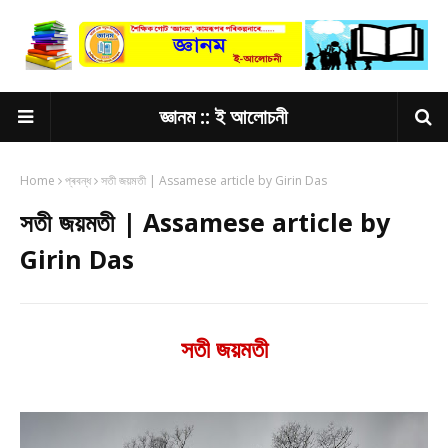
জ্ঞানম :: ই আলোচনী
Home
প্ৰবন্ধ
সতী জয়মতী | Assamese article by Girin Das
সতী জয়মতী | Assamese article by
Girin Das
সতী
জয়মতী