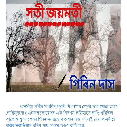
অসমীয়া নাৰীৰ স্বামীৰ প্ৰতি যি অগাধ প্ৰেম,ভালপোৱা,ত্যাগ
,দায়িত্ববোধ এইসকলোবোৰৰ এক নিদৰ্শন ইতিহাসে দাঙি ধৰিছিল
’
আহোম যুগৰ শেষৰ পিনৰ সময়ছোৱাত৷যাৰ নাম ল
লেই যেন অসমীয়া
নাৰীৰ স্বাভিমান বৃদ্ধি পায়,সাহস দুগুণ বাঢ়ি যায়৷