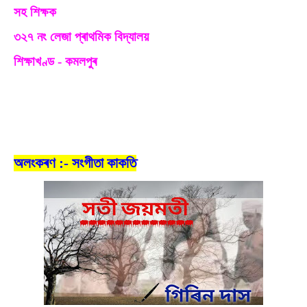
সহ শিক্ষক
৩২৭ নং লেজা প্ৰাথমিক বিদ্যালয়
শিক্ষাখণ্ড - কমলপুৰ
অলংকৰণ :- সংগীতা কাকতি