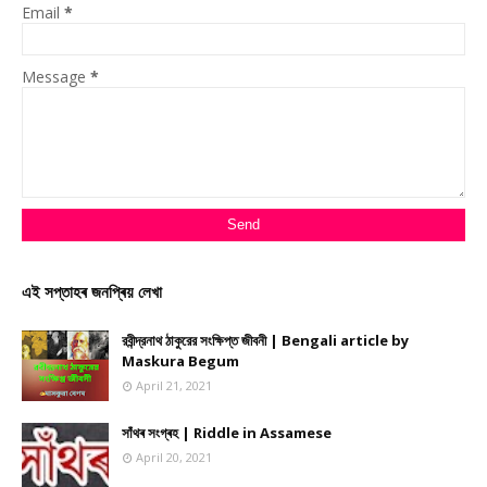
Email
*
Message
*
এই সপ্তাহৰ জনপ্ৰিয় লেখা
রবীন্দ্রনাথ ঠাকুরের সংক্ষিপ্ত জীবনী | Bengali article by
Maskura Begum
April 21, 2021
সাঁথৰ সংগ্ৰহ | Riddle in Assamese
April 20, 2021