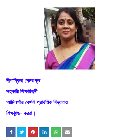
দীপান্বিতা সেনগুপ্ত
সহকারী শিক্ষয়িত্ৰী
আমিনগাঁও বেঙ্গলি প্রাথমিক বিদ্যালয়
শিক্ষাখন্ড- কররা।