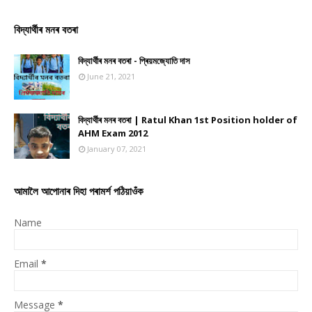
বিদ্যাৰ্থীৰ মনৰ বতৰা
বিদ্যাৰ্থীৰ মনৰ বতৰা - প্ৰিয়মজ্যোতি দাস
June 21, 2021
বিদ্যাৰ্থীৰ মনৰ বতৰা | Ratul Khan 1st Position holder of
AHM Exam 2012
January 07, 2021
আমালৈ আপোনাৰ দিহা পৰামৰ্শ পঠিয়াওঁক
Name
Email
*
Message
*