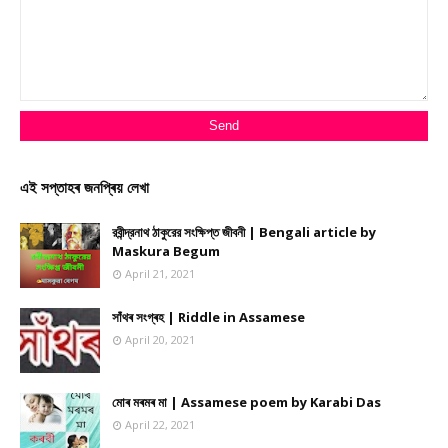
এই সপ্তাহৰ জনপ্ৰিয় লেখা
রবীন্দ্রনাথ ঠাকুরের সংক্ষিপ্ত জীবনী | Bengali article by
Maskura Begum
April 21, 2021
সাঁথৰ সংগ্ৰহ | Riddle in Assamese
April 20, 2021
মোৰ মৰমৰ মা | Assamese poem by Karabi Das
April 22, 2021