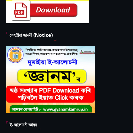
শেহতীয়া জাননী (Notice)
ই-আলোচনী জ্ঞানম