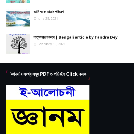
আমি আৰু আমাৰ পৰিৱেশ
June 25, 2021
মাতৃভাষার গুরুত্ব | Bengali article by Tandra Dey
February 10, 2021
'জ্ঞানম'ৰ সংখ্যাসমূহ PDF ত পঢ়িবলৈ Click কৰক