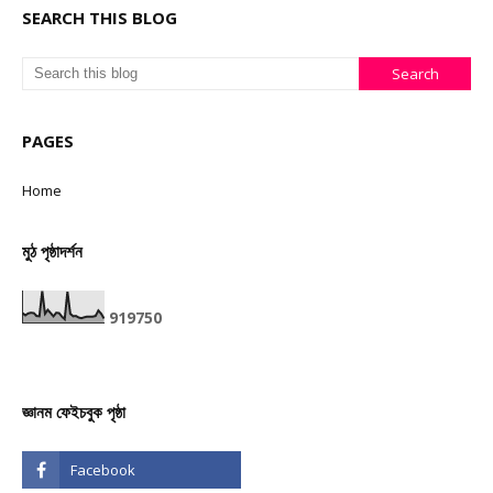
SEARCH THIS BLOG
PAGES
Home
মুঠ পৃষ্ঠাদৰ্শন
9
1
9
7
5
0
জ্ঞানম ফেইচবুক পৃষ্ঠা