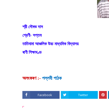
শ্রী সৌৰভ দাস
শ্রেণী- সপ্তম
তাতিবামা আঞ্চলিক উচ্চ মাধ্যমিক বিদ্যালয়
ৰাণী শিক্ষাখণ্ড
অলংকৰণ :-
পল্লবী পাঠক
Facebook
Twitter