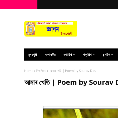
মুখ্যপৃষ্ঠা
সম্পাদকীয়
কথাশিল্প
গদ্যশিল্প
ছন্দশিল্প
Home
শিশু শিতান
আমাৰ খেতি | Poem by Sourav Das
আমাৰ খেতি | Poem by Sourav 