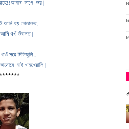
 আহে!!আমাৰ লাগে ভয় |
N
E
াই আনি থয় চোতালত,
 আমি থওঁ ভঁৰালত |
M
খাওঁ সৱে মিলিজুলি ,
োনোৰে নাই খামখেয়ালি |
************
এ