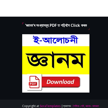
'জ্ঞানম'ৰ সংখ্যাসমূহ PDF ত পঢ়িবলৈ Click কৰক
Copyright at
SoraTemplates
|প্ৰকাশক
: শৈক্ষিক গোট, জ্ঞানম- কামৰূপ