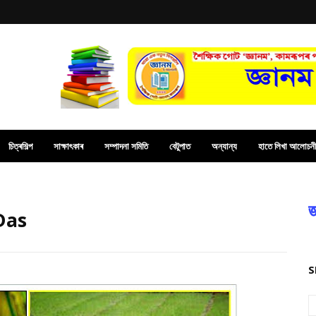
চিত্ৰশিল্প
সাক্ষাৎকাৰ
সম্পাদনা সমিতি
বেটুপাত
অন্যান্য
হাতে লিখা আলোচনী
জ
Das
S