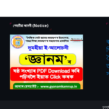
শেহতীয়া জাননী (Notice)
ক
শ
‘
ত
স
মুখ্যপৃষ্