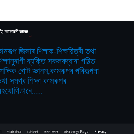
ই-আলোচনী জ্ঞানম
ামৰূপ জিলাৰ শিক্ষক-শিক্ষয়িত্ৰী তথা
িক্ষানুৰাগী ব্যক্তি সকলৰদ্বাৰা গঠিত
শৈক্ষিক গোট জ্ঞানম,কামৰূপৰ পৰিকল্পনা
থা সমগ্ৰ শিক্ষা কামৰূপৰ
হযোগিতাৰে.....
ঠা
আমাৰ বিষয়ে
যোগাযোগ
জ্ঞানম সংবাদ
জ্ঞানম ফেচবুক Page
Privacy