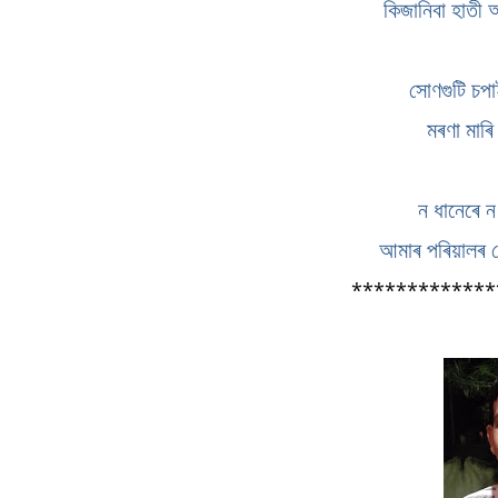
কিজানিবা হাতী
সোণগুটি চপ
মৰণা মাৰি
ন ধানেৰে ন 
আমাৰ পৰিয়ালৰ ক
********