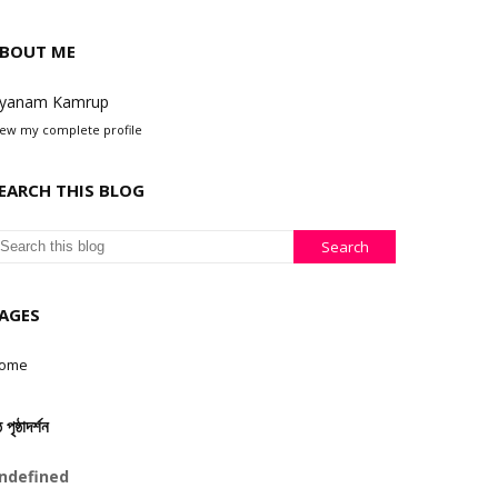
BOUT ME
yanam Kamrup
iew my complete profile
EARCH THIS BLOG
AGES
ome
ঠ পৃষ্ঠাদৰ্শন
n
d
e
f
n
e
d