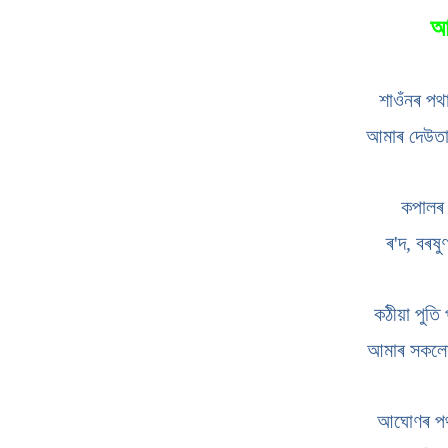
আ
শাওঁনৰ পথ
আমাৰ দেউতা
কপালৰ 
ৰ'দ, বৰষু
কঠীয়া পুত
আমাৰ সকলোৰ
আঘোণৰ পথ