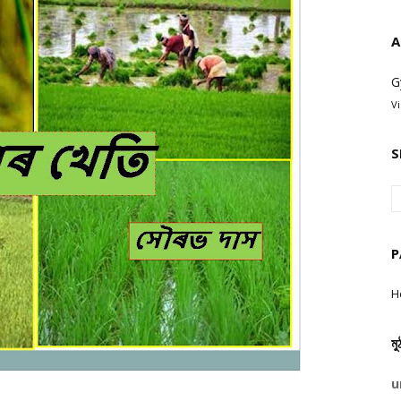
A
G
V
S
P
H
মু
u