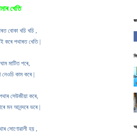
মাৰ খেতি
জ্
াৰত বোকা খচি খচি ,
ই কৰে পথাৰত খেতি |
বি
ঘাম মাটিত পৰে,
ণ নেওচি কাম কৰে |
ি পথাৰ সেউজীয়া কৰে,
ে মন আনন্দৰে ভৰে |
আ
াৰ সোণোৱালী হয় ,