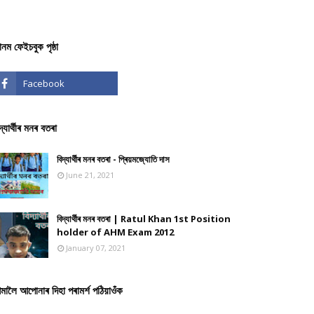
ঞানম ফেইচবুক পৃষ্ঠা
দ্যাৰ্থীৰ মনৰ বতৰা
বিদ্যাৰ্থীৰ মনৰ বতৰা - প্ৰিয়মজ্যোতি দাস
June 21, 2021
বিদ্যাৰ্থীৰ মনৰ বতৰা | Ratul Khan 1st Position
holder of AHM Exam 2012
January 07, 2021
মালৈ আপোনাৰ দিহা পৰামৰ্শ পঠিয়াওঁক