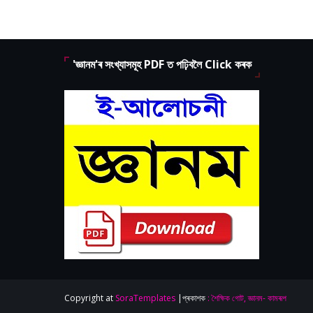
'জ্ঞানম'ৰ সংখ্যাসমূহ PDF ত পঢ়িবলৈ Click কৰক
Copyright at
SoraTemplates
|প্ৰকাশক
: শৈক্ষিক গোট, জ্ঞানম- কামৰূপ