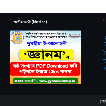
শেহতীয়া জাননী (Notice)
ক
শ
‘
ত
স
মুখ্যপৃষ্