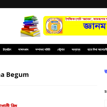
চিত্ৰশিল্প
সাক্ষাৎকাৰ
সম্পাদনা সমিতি
বেটুপাত
অন্যান্য
হাতে লিখা আলোচনী
জ
juma Begum
S
গালী বিহু