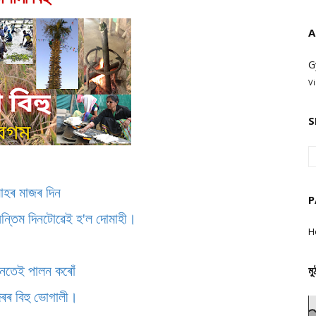
A
G
V
S
মাহৰ মাজৰ দিন
P
 অন্তিম দিনটোৱেই হ'ল দোমাহী।
H
মু
িনতেই পালন কৰোঁ
ৰ বিহু ভোগালী।