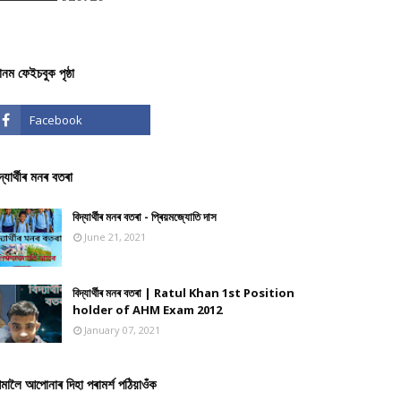
ঞানম ফেইচবুক পৃষ্ঠা
দ্যাৰ্থীৰ মনৰ বতৰা
বিদ্যাৰ্থীৰ মনৰ বতৰা - প্ৰিয়মজ্যোতি দাস
June 21, 2021
বিদ্যাৰ্থীৰ মনৰ বতৰা | Ratul Khan 1st Position
holder of AHM Exam 2012
January 07, 2021
মালৈ আপোনাৰ দিহা পৰামৰ্শ পঠিয়াওঁক