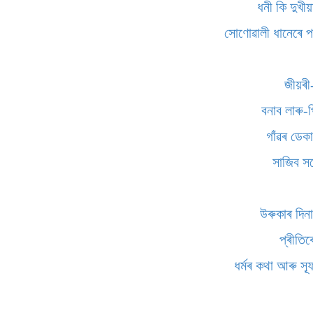
ধনী কি দুখী
সোণোৱালী ধানেৰে প
জীয়ৰী-
বনাব লাৰু-
গাঁৱৰ ডেক
সাজিব স
উৰুকাৰ দিন
প্ৰীতিৰ
ধৰ্মৰ কথা আৰু স্