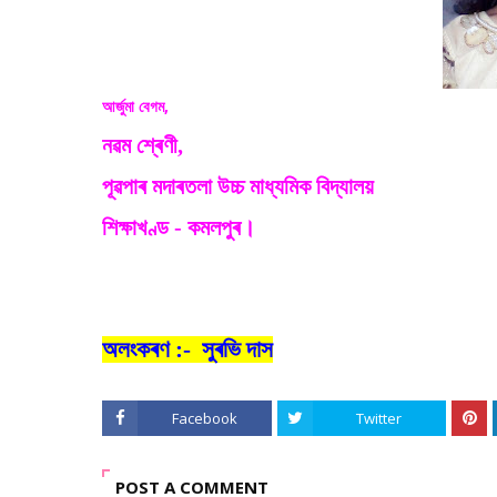
আৰ্জুমা বেগম,
নৱম শ্ৰেণী,
পূৱপাৰ মদাৰতলা উচ্চ মাধ্যমিক বিদ্যালয়
শিক্ষাখণ্ড - কমলপুৰ।
অলংকৰণ :-
সুৰভি দাস
Facebook
Twitter
POST A COMMENT