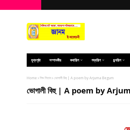
মুখ্যপৃষ্ঠা
সম্পাদকীয়
কথাশিল্প
গদ্যশিল্প
ছন্দশিল্প
Home
শিশু শিতান
ভোগালী বিহু | A poem by Arjuma Begum
ভোগালী বিহু | A poem by Ar
ভো