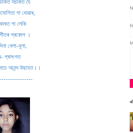
ৰ ডাকত সচকিত হৈ
N
িযোগিতা গা ধোৱাৰ,
কাষত গা সেকি
E
 শীতৰ প্ৰকোপ ।
M
দিনা খেলা-ধূলা,
ম- প্ৰসংগত
নাচে আনন্দ উছাহত।।
----------------
এ