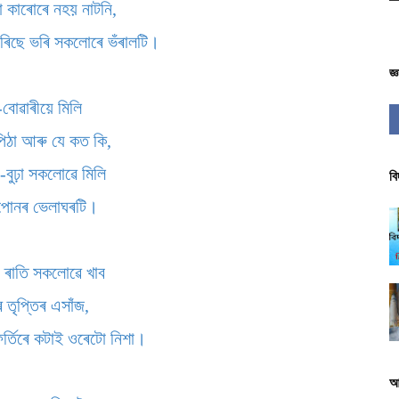
য়া কাৰোৰে নহয় নাটনি,
ৰিছে ভৰি সকলোৰে ভঁৰালটি।
জ্
বোৱাৰীয়ে মিলি
পিঠা আৰু যে কত কি,
া-বুঢ়া সকলোৱে মিলি
বি
পোনৰ ভেলাঘৰটি।
া ৰাতি সকলোৱে খাব
ে তৃপ্তিৰ এসাঁজ,
ফূর্তিৰে কটাই ওৰেটো নিশা।
আ