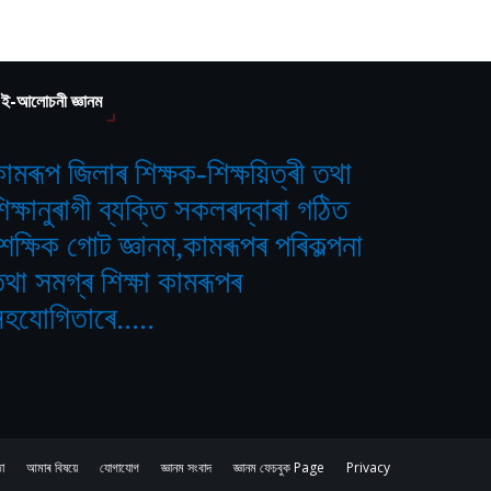
ই-আলোচনী জ্ঞানম
ামৰূপ জিলাৰ শিক্ষক-শিক্ষয়িত্ৰী তথা
িক্ষানুৰাগী ব্যক্তি সকলৰদ্বাৰা গঠিত
শৈক্ষিক গোট জ্ঞানম,কামৰূপৰ পৰিকল্পনা
থা সমগ্ৰ শিক্ষা কামৰূপৰ
হযোগিতাৰে.....
ঠা
আমাৰ বিষয়ে
যোগাযোগ
জ্ঞানম সংবাদ
জ্ঞানম ফেচবুক Page
Privacy