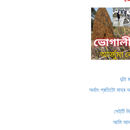
দুটা 
অৰ্থাৎ প্ৰতিটো মাহৰ
সেইটি দ
আমি আদৰ