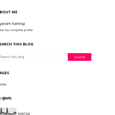
BOUT ME
yanam Kamrup
iew my complete profile
EARCH THIS BLOG
AGES
ome
ঠ পৃষ্ঠাদৰ্শন
9
2
0
7
2
0