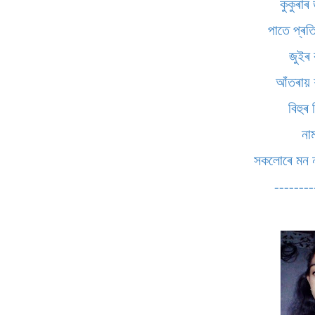
কুকুৰা
পাতে প্ৰত
জুইৰ 
আঁতৰায়
বিহুৰ 
না
সকলোৰে মন 
--------