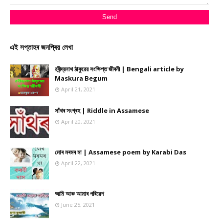
এই সপ্তাহৰ জনপ্ৰিয় লেখা
রবীন্দ্রনাথ ঠাকুরের সংক্ষিপ্ত জীবনী | Bengali article by
Maskura Begum
April 21, 2021
সাঁথৰ সংগ্ৰহ | Riddle in Assamese
April 20, 2021
মোৰ মৰমৰ মা | Assamese poem by Karabi Das
April 22, 2021
আমি আৰু আমাৰ পৰিৱেশ
June 25, 2021