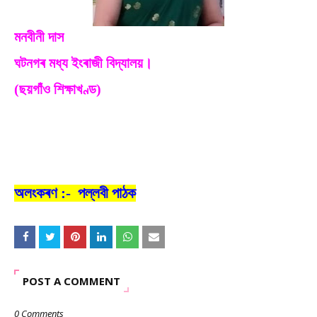
মনবীনী দাস
ঘটনগৰ মধ্য ইংৰাজী বিদ্যালয়।
(ছয়গাঁও শিক্ষাখণ্ড)
অলংকৰণ :- পল্লবী পাঠক
POST A COMMENT
0 Comments