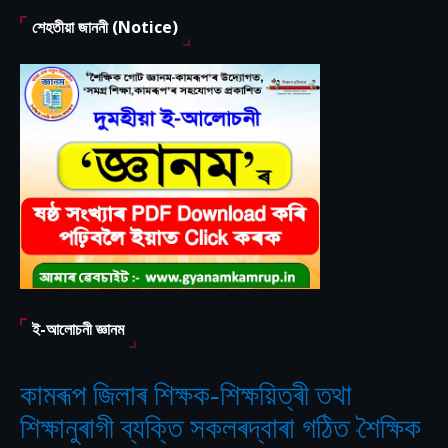
শেহতীয়া জাননী (Notice)
ই-আলোচনী জ্ঞানম
কামৰূপ জিলাৰ শিক্ষক-শিক্ষয়িত্ৰী তথা
শিক্ষানুৰাগী ব্যক্তি সকলৰদ্বাৰা গঠিত
শৈক্ষিক
‘