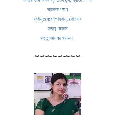
সেউজীয়াৰ আঁৰৰ প্ৰতিটো ছন্দ, প্ৰতিটো লয়
জ্ঞানমৰ প্ৰাণ
ৰূপান্তৰেৰে পোহৰাম, পোহৰাব
জয়তু জ্ঞানম
জয়তু জ্ঞানময় জ্ঞানম॥
******************