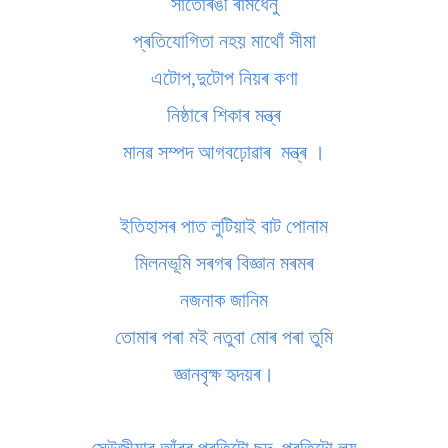
সাতোৰঙী ৰামধেনু
প্ৰতিযোগিতা নহয় মাথোঁ সীমা
এটোপ,দুটোপ নিয়ৰ কণা
নিষ্ঠাৰে শিকাৰ মন্ত্ৰ
মানৱ সম্পদ আগবঢ়োৱাৰ মন্ত্ৰ ।
ইতিহাসৰ পাত লুটিয়াই বাট পোনাম
মিলনভূমি সৰগৰ বিজ্ঞান মৰমৰ
নজনাক জানিম
তোমাৰ পৰা মই নতুবা মোৰ পৰা তুমি
জ্ঞানবৃক্ষ হৃদয়ৰ।