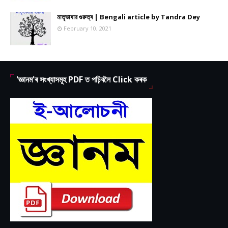
মাতৃভাষার গুরুত্ব | Bengali article by Tandra Dey
February 10, 2021
'জ্ঞানম'ৰ সংখ্যাসমূহ PDF ত পঢ়িবলৈ Click কৰক