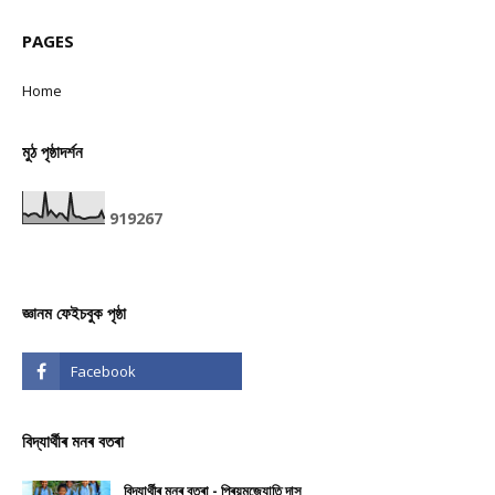
PAGES
Home
মুঠ পৃষ্ঠাদৰ্শন
9
1
9
2
6
7
জ্ঞানম ফেইচবুক পৃষ্ঠা
বিদ্যাৰ্থীৰ মনৰ বতৰা
বিদ্যাৰ্থীৰ মনৰ বতৰা - প্ৰিয়মজ্যোতি দাস