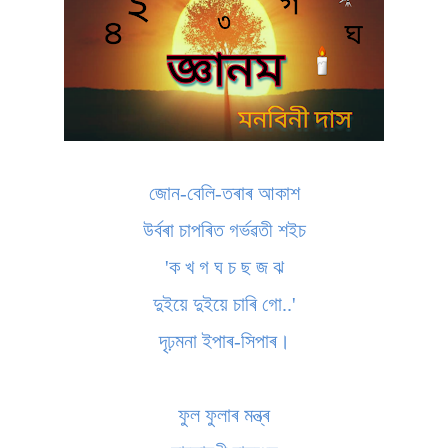
জোন-বেলি-তৰাৰ আকাশ
উৰ্বৰা চাপৰিত গৰ্ভৱতী শইচ
'ক খ গ ঘ চ ছ জ ঝ
দুইয়ে দুইয়ে চাৰি গো..'
দৃঢ়মনা ইপাৰ-সিপাৰ।
ফুল ফুলাৰ মন্ত্ৰ