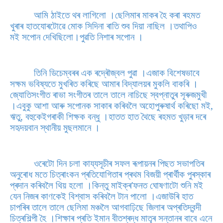
আমি ঠাইতে থৰ লাগিলো ।ছেলিমাৰ মাকৰ হৈ কৰা ৰহমত
খুৰাৰ হাতযোৰটোৱে মোক সিদিনা ৰাতি শুব দিয়া নাছিল ।তথাপিও
মই সপোন দেখিছিলো।পুৱতি নিশাৰ সপোন ।
তিনি ডিচেম্বৰৰ এক ৰদ্ৰৌজ্বল পুৱা ।এজাক বিশেষভাবে
সক্ষম ভবিষ্যতে মুখৰিত কৰিছে আমাৰ বিদ্যালয়ৰ মুকলি বাকৰি ।
জ্যোতিসংগীত ৰাভা সংগীতৰ তালে তালে নাচিছে স্বপ্নাতুৰ সূৰুজমুখী
।এবুকু আশা আৰু সপোনক সাকাৰ কৰিবলৈ অহোপুৰুষাৰ্থ কৰিছো মই,
ঋতু, বহুকেইগৰাকী শিক্ষক বন্ধু ।হাতত হাত থৈছে ৰহমত খুড়াৰ দৰে
সহৃদয়বান স্থানীয় মুছলমানে ।
ওৰেটো দিন চলা কায্যসূচীৰ সফল ৰূপায়নৰ পিছত সভাপতিৰ
অনুৰোধ মতে চিত্ৰাংকন প্ৰতিযোগিতাৰ প্ৰথম বিজয়ী প্ৰাৰ্থীক পুৰস্কাৰ
প্ৰদান কৰিবলৈ থিয় হলো ।কিন্তু মাইক্ৰ'ফনত ঘোষণাটো শুনি মই
যেন নিজৰ কাণকেই বিশ্বাস কৰিবলৈ টান পালো ।এজাউৰি হাত
চাপৰিৰ তালে তালে ছেলিমা মঞ্চলৈ আগবাঢ়িছে জিলাৰ অপ্ৰতিদ্বন্দী
চিত্ৰশিল্পী হৈ ।শিক্ষাৰ প্ৰতি ইমান বীতশ্ৰদ্ধ মাতৃৰ সন্তানৰ বাবে এনে