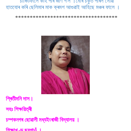
চাৰিওফালে কাঁহ পৰি জীণ গ'ল ।মোৰ চকুত পৰিল সৌৱা
হাতযোৰ কৰি ছেলিমাৰ মাক ক্ৰমশ আগুৱাই আহিছে মঞ্চৰ ফালে ।
***********************************
প্ৰিতীমনি দাস।
সহঃ শিক্ষয়িত্ৰী
চম্পকনগৰ ছোৱালী মধ্যইংৰাজী বিদ্যালয় ।
শিক্ষাখণ্ড ছয়গাওঁ ।