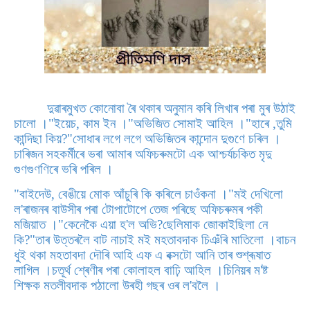
দুৱাৰমুখত কোনোবা ৰৈ থকাৰ অনুমান কৰি লিখাৰ পৰা মুৰ উঠাই
চালো ।"ইয়েচ, কাম ইন ।"অভিজিত সোমাই আহিল ।"হাৰে ,তুমি
কান্দিছা কিয়?"সোধাৰ লগে লগে অভিজিতৰ কান্দোন দুগুণে চৰিল ।
চাৰিজন সহকৰ্মীৰে ভৰা আমাৰ অফিচৰুমটো এক আশ্চৰ্যচকিত মৃদু
গুণগুণণিৰে ভৰি পৰিল ।
"বাইদেউ, বেঙীয়ে মোক আঁচুৰি কি কৰিলে চাওঁকনা ।"মই দেখিলো
ল'ৰাজনৰ বাউসীৰ পৰা টোপাটোপে তেজ পৰিছে অফিচৰুমৰ পকী
মজিয়াত ।"কেনেকৈ এয়া হ'ল অভি?ছেলিমাক জোকাইছিলা নে
কি?"তাৰ উত্তৰলৈ বাট নাচাই মই মহতাবদাক চিঞঁৰি মাতিলো ।বাচন
ধুই থকা মহতাবদা দৌৰি আহি এফ এ বক্সটো আনি তাৰ শুশ্ৰূষাত
লাগিল ।চতূৰ্থ শ্ৰেণীৰ পৰা কোলাহল বাঢ়ি আহিল ।চিনিয়ৰ ম'ষ্ট
শিক্ষক মতলীবদাক পঠালো উৰহী গছৰ ওৰ ল'বলৈ ।