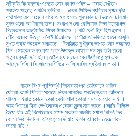
স্বীকৃতি কি সম্ভব?এনেতে মোৰ কাণত পৰিল =""বাহ বেঙীয়েও
প্ৰাইজ পাইছে ?বেঙীৰ ফুৰ্তি চা ।"এজন শিক্ষিত ব্যক্তিৰ মুখত ফুটা
কথাষাৰত এক লহমাৰ বাবে আহত হলেও পুৰস্কাৰটো দিওতে ছেলিমাৰ
মূৰত থলো আশীৰ্বাদৰ হাত। সংকল্প ল'লো ছেলিমাক নিজা উদ্যোগত
চিত্ৰকলাৰ আনুষ্ঠানিক শিক্ষা দিয়াবলৈ ।বেঙী বেঙী হিপ হিপ হুৰৰে ।
সৌৱা এজাক উতনুৱা ল'ৰাই চিঞৰিছে ।সৌৱা অভিজিতে হাতৰ আঙুলি
মুখত ভৰাই হুইছেল বজাইছে ।নিমন্ত্ৰিত সুধীবৃন্দৰ আগত মোৰ লজ্জানত
শিৰ ।মাইক্ৰ'ফ'নত বজা ঋতুৰ উদাক্ত ভাষণত মই মুৰ তুলি চালো ।
ঋতুৰ চকুদুটা জলিছিল।তাইৰ মুখ মণ্ডল যেন উদ্গীৰণোন্মুখ এক
আগ্নেয়গিৰি ।যি আগ্নেয়গিৰিয়ে আজি বৰষিব প্ৰতিবাদৰ লাভা।
ৰাইজ বিশ্ব প্ৰতিবন্ধী দিবসৰ তাৎপৰ্য তেতিয়াহে থাকিব
যেতিয়া আমি শিক্ষিত সমাজে নিজৰ মানসিক প্ৰতিবন্ধকতা আঁতৰাব
পাৰিম ।ইয়াত কোনো বেঙা বেঙী খোৰা কোঙা সমবেত হোৱা নাই ।
আই পিতায়ে দিয়া তেওঁলোকৰ একোটা সুন্দৰ নাম আছে ।আমি শিক্ষিত
হৈয়ো যদি এই বিশেষভাবে সক্ষম সকলক মানবীয় মৰ্যাদা নিদিওঁ দিব
কোনে?স্বাভিমানৰ অস্তিত্বৰে জীয়াই থকাৰ অধিকাৰ তেওঁলোকৰ
জানো নাই ?"