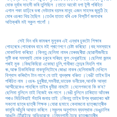
মোক দূৰ্বাৰ সাহসী কৰি তুলিছিল ।তাতে আকৌ বগা টুপী পৰিহিত
এগাল পকা ডাঢ়িৰে ভৰা দেউতাৰ বয়সৰ মানুহ এজন সাহসৰ জুমুঠি হৈ
মোৰ ওচৰত থিয় হৈছিল ।তেওঁৰ হাতত ধৰি এক বিস্তীৰ্ণ জলাধাৰ
অতিক্ৰমি মই স্কুল পালোঁ ।
সেই দিন ধৰি কামৰূপ মুলুকৰ এই এন্ধাৰ চুকটো শিক্ষাৰ
পোহৰেৰে পোহৰাবৰ বাবে মই প্ৰাণেপণে চেষ্টা কৰিছো ।বহু সমস্যাৰে
মোকাবিলা কৰিছো ।কিন্তু ছেলিমা নামৰ তেৰবছৰীয়া ছোৱালীজনীয়ে
সৃষ্টি কৰা সমস্যাই মোক চকুৰে সৰিয়হ ফুল দেখুৱাইছে ।ছেলিমা জন্মৰ
পৰাই মুক ।কিছকিছিয়া একোছা চুলি,গাখীৰত সেন্দুৰ মিহলি গাৰ
ৰং,আৰু চিকমিকিয়া নাকফুলিটোৰে জোঙা নাকৰ ছেলিমাজনী দেখিলে
বিশ্বাস কৰিবলৈ টান লাগে যে তাই শব্দব্ৰহ্ম বঞ্চিত ।'বেঙী' তাইৰ চিৰ
পৰিচিত নাম ।ওচৰ- চুবুৰীয়া,সমনীয়া,ভায়েক ভনীয়েক,আনকি আব্বা
আম্মীয়েকেও পাহৰিলে তাইৰ ধুনীয়া নামটো ।বেলেগকনো কি ক'ব?
ছেলিমা বুলিলে তাই নিজেই থৰ লাগে ।বেঙী বুলিলে চাৰিহাত আঁতৰৰ
পৰাও মিচিকিয়াই সঁহাৰি জনায় তাই ।কিন্তু তাইৰ উগ্ৰ ব্যৱহাৰত ৰূষ্ট
সকলো ছাত্ৰ ছাত্ৰী শিক্ষক।যোৱা ছমাহে কেবাজনো ছাত্ৰছাত্ৰীক
কামুৰি আঁচুৰি আঘাত কৰিলে ।স্কুলৰ অনুশাসন ব্যবস্থাক ভেঙুচালিৰ
আঙুলি টোঁৱাইছে অভিভাৱকে ।নিম্নগামী হৈছে ছাত্ৰছাত্ৰীৰ