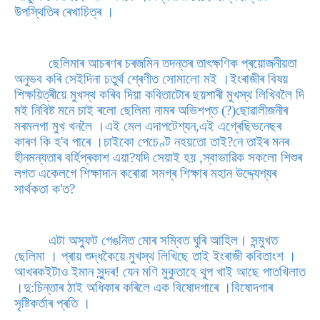
উপস্থিতিৰ ৰেখাচিত্ৰ ।
ছেলিমাৰ আচৰণৰ চৰজমিন তদন্তৰ তাৎক্ষণিক প্ৰয়োজনীয়তা
অনুভব কৰি সেইদিনা চতুৰ্থ শ্ৰেণীত সোমালো মই ।ইংৰাজীৰ বিষয়
শিক্ষয়িত্ৰীয়ে মুখস্থ কৰিব দিয়া কবিতাটোৰ ছয়শাৰী মুখস্থ লিখিবলৈ দি
মই নিবিষ্ট মনে চাই ৰলো ছেলিমা নামৰ অভিশপ্ত (?)ছোৱালীজনীৰ
মৰমলগা মুখ খনলৈ ।এই মেল এদাপটেশ্যন,এই এগ্ৰেছিভনেছৰ
কাৰণ কি হ'ব পাৰে ।চাইকো পেচেণ্ট নহয়তো তাই?নে তাইৰ মনৰ
হীনমন্যতাৰ বৰ্হিপ্ৰকাশ এয়া?যদি সেয়াই হয় ,স্বাভাৱিক সকলো শিশুৰ
লগত একেলগে শিক্ষাদান কৰোৱা সমগ্ৰ শিক্ষাৰ মহান উদ্দ্যেশ্যৰ
সাৰ্থকতা ক'ত?
এটা অস্ফুট গেঙনিত মোৰ সম্বিত ঘুৰি আহিল। সন্মুখত
ছেলিমা । প্ৰায় শুদ্ধকৈয়ে মুখস্থ লিখিছে তাই ইংৰাজী কবিতাংশ ।
আখৰকইটাও ইমান সুন্দৰ! যেন মণি মুকুতাহে থুপ খাই আছে পাতখিলাত
।দু:চিন্তাৰ ঠাই অধিকাৰ কৰিলে এক বিষোদগাৰে ।বিষোদগাৰ
সৃষ্টিকৰ্তাৰ প্ৰতি ।