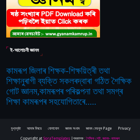
ই-আলোচনী জ্ঞানম
কামৰূপ জিলাৰ শিক্ষক-শিক্ষয়িত্ৰী তথা
শিক্ষানুৰাগী ব্যক্তি সকলৰদ্বাৰা গঠিত
শৈক্ষিক
‘
গোট জ্ঞানম,কামৰূপৰ পৰিকল্পনা তথা সমগ্ৰ
শিক্ষা কামৰূপৰ সহযোগিতাৰে.....
মুখ্যপৃষ্ঠা
আমাৰ বিষয়ে
যোগাযোগ
জ্ঞানম সংবাদ
জ্ঞানম ফেচবুক Page
Privacy
Copyright at
SoraTemplates
|প্ৰকাশক
: শৈক্ষিক গোট, জ্ঞানম- কামৰূপ