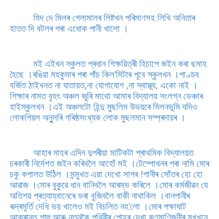
মিদ দে মিলৰ গেলামালৰ লিষ্টখন পৰিমাণসহ লিখি অনিতাৰ
হাতত দি বটলৰ পৰা এধোক পানী খালো ।
মই এইখন স্কুলত প্ৰধান শিক্ষয়িত্ৰী হিচাপে জইন কৰা ছমাহ
হৈছে ।ৰঙিয়া মহকুমাৰ পৰা পাঁচ কিল'মিটাৰ পূবে স্কুলখন ।পাণ্ডব
বৰ্জিত ঠাইখনত না যাতায়ত,না যোগাযোগ ,না স্বাস্থ্য, একো নাই ।
শিক্ষাৰ নামত বৃহৎ অঞ্চল জুৰি মাথো আমাৰ বিদ্যালয় সংলগ্ন ভেঞ্চাৰ
হাইস্কুলখন ।এই অঞ্চলটো হিন্দু মুছলিম উভয়ৰে মিলনভূমি যদিও
লোকপিয়ল অনুুসৰি গৰিষ্ঠসংখ্যক লোক মুছলমান সম্প্ৰদায়ৰ ।
আহাৰ মাহৰ এদিন দুপৰীয়া মাটিকটা প্ৰাথমিক বিদ্যালয়ত
চৰকাৰী নিৰ্দেশত জইন কৰিবলৈ আহোঁ মই ।টেম্পোখনৰ পৰা নামি মোৰ
চকু কপালত উঠিল ।সন্মুখত এয়া দেখো সাগৰ !পানীৰ সোঁতৰ হো হো
আৱাজ ।মোৰ বুকুৱে ধান বানিবলৈ আৰম্ভ কৰিলে ।মোৰ কৰ্মজীৱন যে
অতিশয় প্ৰত্যাহ্বানেৰে ভৰা বুজিবলৈ বাকী নাথাকিল ।বানপানীৰ
ৰূদ্ৰমূৰ্তি দেখি ভয় খালেও মই বিচলিত নহ'লো ।মোৰ পক্ষাঘাট
আক্ৰান্ত শাহু আৰু নতুনকৈ পৃথিৱীৰ পোহৰ দেখা কণমাণিজনীৰ মুখখনে