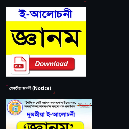
শেহতীয়া জাননী (Notice)