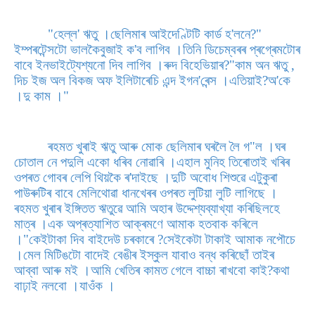
"হেল্ল' ঋতু ।ছেলিমাৰ আইদেণ্টিটি কাৰ্ড হ'লনে?"
ইম্পৰটেন্সটো ভালকৈবুজাই ক'ব লাগিব ।তিনি ডিচেম্বৰৰ প্ৰগ্ৰেমটোৰ
বাবে ইনভাইট্যেশ্যনো দিব লাগিব ।ৰুদ বিহেভিয়াৰ?"কাম অন ঋতু ,
দিচ ইজ অল বিকজ অফ ইলিটাৰেচি এন্দ ইগন'ৰেন্স ।এতিয়াই?অ'কে
।দু কাম ।"
ৰহমত খুৰাই ঋতু আৰু মোক ছেলিমাৰ ঘৰলৈ লৈ গ"ল ।ঘৰ
চোতাল নে পদুলি একো ধৰিব নোৱাৰি ।এহাল মুনিহ তিৰোতাই খৰিৰ
ওপৰত গোবৰ লেপি থিয়কৈ ৰ'দাইছে ।দুটি অবোধ শিশুৱে এটুকুৰা
পাউৰুটিৰ বাবে মেলিথোৱা ধানখেৰৰ ওপৰত লুটিয়া লুটি লাগিছে ।
ৰহমত খুৰাৰ ইঙ্গিতত ঋতুৱে আমি অহাৰ উদ্দেশ্যব্যাখ্যা কৰিছিলহে
মাত্ৰ ।এক অপ্ৰত্যাশিত আক্ৰমণে আমাক হতবাক কৰিলে
।"কেইটাকা দিব বাইদেউ চৰকাৰে ?সেইকেটা টাকাই আমাক নপৌচে
।মেল মিটিঙটো বাদেই বেঙীৰ ইস্কুল যাবাও বন্ধ কৰিছোঁ তাইৰ
আব্বা আৰু মই ।আমি খেতিৰ কামত গেলে বাচ্চা ৰাখবো কাই?কথা
বাঢ়াই নলবো ।যাওঁক ।