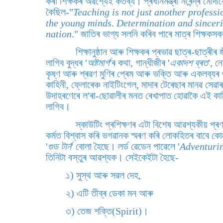
কৰা শিক্ষকৰ অৱশ্যেই কৰ্তব্য। প্ৰধানমন্ত্ৰী নৰেন্দ্ৰ 
কৈছিল-"
Teaching is not just another professio
the young minds. Determination and sincerity
nation
." জাতিৰ ভাগ্য সলনি কৰিব পাৰে মাত্ৰ শিক্ষ
শিক্ষানুষ্ঠান আৰু শিক্ষকৰ প্ৰভাৱ ছাত্ৰ-ছাত্ৰ
লাগিব বুদ্ধৰ '
অষ্টমাৰ্গ
'ৰ কথা, গান্ধীজীৰ '
একাদশ ব্ৰত
', ন
কৃষ্ণ আৰু শ্ৰৱণ মুণিৰ প্ৰেম আৰু ভক্তি আৰু একলব্যৰ 
কাহিনী, ফ্লোৰেঞ্চ নাইটিংগেল, মাদাৰ টেৰেছাৰ মানৱ স
উদাহৰণেৰে ল'ৰা-ছোৱালীৰ মনত ৰেখাপাত হোৱাকৈ এই কা
লাগিব।
স্কাউটিং প্ৰশিক্ষণৰ এটা বিশেষ আৱশ্যকীয় প্ৰণ
কৰ্মত বিশ্বাস কৰি ভগৱানক স্মৰণ কৰি লোকহিতৰ বাবে 
'
গুড টাৰ্ন
' বোলা হৈছে। লৰ্ড ৱেডেন পাৱেলে '
Adventuri
তিনিটা বস্তুৰ আৱশ্যক।
সেইকেইটা হৈছে-
১) সুস্থ আৰু সৱল দেহ,
২) এটি তীব্ৰ ডেকা মন আৰু
৩) তেজ শক্তি(Spirit)।