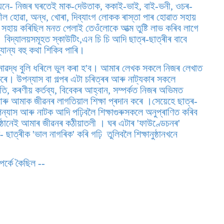
 যেনে- নিজৰ ঘৰতেই মাক-দেউতাক, ককাই-ভাই, বাই-ভনী, ওচৰ-
য়াশীল হোৱা, অন্ধ, খোৰা, দিব্যাংগ লোকক ৰাস্তা পাৰ হোৱাত সহায়
হায় কৰিছিল মনত পেলাই তেওঁলোকে আত্ম তুষ্টি লাভ কৰিব লাগে
য) । বিদ্যালয়সমূহত স্কাউটিং,এন চি চি আদি ছাত্ৰ-ছাত্ৰীৰ বাবে
ান্য বহু কথা শিকিব পাৰি।
সীমাৱদ্ধ বুলি ধৰিলে ভুল কৰা হ'ব। আমাৰ লেখক সকলে নিজৰ লেখাত
 কৰে। উপন্যাস বা গল্পৰ এটা চৰিত্ৰৰ আৰু নাট্যকাৰ সকলে
ি, কৰণীয় কৰ্তব্য, বিবেকৰ আহ্বান, সম্পৰ্কত নিজৰ অভিমত
আৰু আমাক জীৱনৰ লাগতিয়াল শিক্ষা প্ৰদান কৰে ।সেয়েহে ছাত্ৰ-
উপন্যাস আৰু নাটক আদি পঢ়িবলৈ শিক্ষাগুৰুসকলে অনুপ্ৰাণিত কৰিব
ুষ্ঠানেই আমাৰ জীৱনৰ কঠীয়াতলী । ঘৰ এটাৰ 'ফাউণ্ডেচনৰ'
ছাত্ৰীক 'ভাল নাগৰিক' কৰি গঢ়ি তুলিবলৈ শিক্ষানুষ্ঠানখনে
্পৰ্কে কৈছিল --