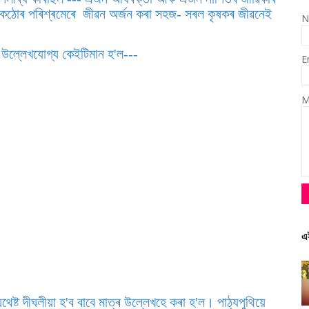
 । কঠোৰ পৰিশ্ৰমেৰে জীৱন অৰ্জন কৰা সহজ- সৰল কৃষকৰ জীৱনেই
N
ত উল্লেখযোগ্য কেইটিমান হ'ল---
E
M
এ
েষ্ট দীঘলীয়া হ'ব বাবে মাত্ৰ উল্লেখহে কৰা হ'ল। পাঠ্যপুথিয়ে