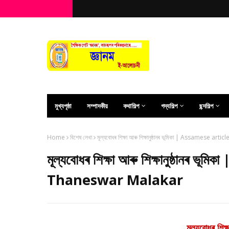
মুখ্যপৃষ্ঠা
সম্পাদকীয়
কথাশিল্প
গদ্যশিল্প
ছন্দশিল্প
Home
বিশেষ লেখা
মূল্যবোধৰ শিক্ষা আৰু শিক্ষানুষ্ঠানৰ ভূমিকা | Assamese 
মূল্যবোধৰ শিক্ষা আৰু শিক্ষানুষ্ঠানৰ 
Thaneswar Malakar
মূল্যবোধৰ শিক্ষ