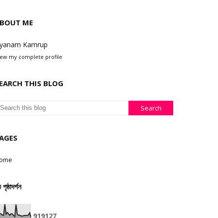
BOUT ME
yanam Kamrup
iew my complete profile
EARCH THIS BLOG
AGES
ome
ঠ পৃষ্ঠাদৰ্শন
9
1
9
1
2
7