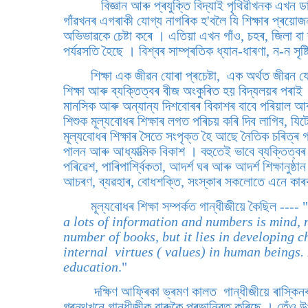
বিজ্ঞান আৰু প্ৰযুক্তি বিদ্যাই পৃথিৱীখনক এখন ড
গাঁৱখনৰ এগৰাকী যোগ্য নাগৰিক হ'বলৈ যি শিক্ষাৰ প্ৰয়োজ
অভিভাৱকে চেষ্টা কৰে । এতিয়া এখন গাঁও, চহৰ, জিলা বা
পৰ্যৱসতি হৈছে । বিশ্বৰ সাম্প্ৰতিক ধ্যান-ধাৰণা, ন-ন সৃষ
শিক্ষা এক জীৱন যোৰা প্ৰচেষ্টা, এক অৰ্থত জীৱন য
শিক্ষা আৰু ব্যক্তিত্বৰ বীজ অংকুৰিত হয় বিদ্যলয়ৰ পৰা
মানসিক আৰু অন্যান্য দিশবোৰৰ বিকাশৰ বাবে পৰিয়াল আৰু
শিশুক মূল্যবোধৰ শিক্ষাৰ লগত পৰিচয় কৰি দিব লাগিব, য
মূল্যবোধৰ শিক্ষাৰ সৈতে সংপৃক্ত হৈ আছে নৈতিক চৰিত্ৰ 
পালন আৰু আধ্যাত্মিক বিকাশ । বহুতেই ভাবে ব্যক্তিত্ব
পৰিৱেশ, পাৰিপাৰ্শ্বিকতা, আদৰ্শ ঘৰ আৰু আদৰ্শ শিক্ষানুষ
আচৰণ, ব্যৱহাৰ, বোধশক্তি, সংস্কাৰ সকলোতে এনে কাৰক
মূল্যবোধৰ শিক্ষা সম্পৰ্কত গান্ধীজীয়ে কৈছিল ---- "
a lots of information and numbers is mind, n
number of books, but it lies in developing c
internal virtues ( values) in human beings. I
education
."
দক্ষিণ আফ্ৰিকা ভ্ৰমণ কালত গান্ধীজীয়ে ৰাস্কিন
গ্ৰন্থখনে গান্ধীজীক বাৰুকৈ প্ৰভান্বিত কৰিছে । তেঁ