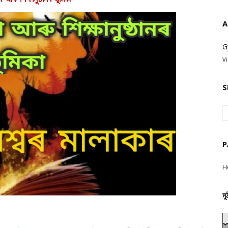
A
G
V
S
P
H
মু