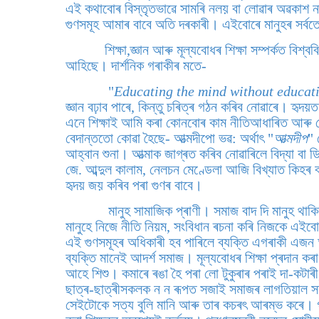
এই কথাবোৰ বিস্তৃতভাৱে সামৰি নলয় বা লোৱাৰ অৱকাশ না
গুণসমূহ আমাৰ বাবে অতি দৰকাৰী। এইবোৰে মানুহৰ সৰ্ব
শিক্ষা,জ্ঞান আৰু মূল্যবোধৰ শিক্ষা সম্পৰ্কত বিশ্বব
আহিছে। দাৰ্শনিক গৰাকীৰ মতে-
"
Educating the mind without educatin
জ্ঞান বঢ়াব পাৰে, কিন্তু চৰিত্ৰ গঠন কৰিব নোৱাৰে। হৃদয়ত
এনে শিক্ষাই আমি কৰা কোনবোৰ কাম নীতিআধাৰিত আৰু ক
বেদান্ততো কোৱা হৈছে- আত্মদীপো ভৱ: অৰ্থাৎ "
আত্মদীপ
" 
আহ্বান শুনা। আত্মাক জাগ্ৰত কৰিব নোৱাৰিলে বিদ্যা বা ডিগ
জে. আব্দুল কালাম, নেলচন মেণ্ডেলা আজি বিখ্যাত কিহৰ বাব
হৃদয় জয় কৰিব পৰা গুণৰ বাবে।
মানুহ সামাজিক প্ৰাণী। সমাজ বাদ দি মানুহ থাক
মানুহে নিজে নীতি নিয়ম, সংবিধান ৰচনা কৰি নিজকে এই
এই গুণসমূহৰ অধিকাৰী হব পাৰিলে ব্যক্তি এগৰাকী এজন আ
ব্যক্তি মানেই আদৰ্শ সমাজ। মূল্যবোধৰ শিক্ষা প্ৰদান কৰ
আহে শিশু। কমাৰে ৰঙা হৈ পৰা লো টুকুৰাৰ পৰাই দা-কটাৰী,
ছাত্ৰ-ছাত্ৰীসকলক ন ন ৰূপত সজাই সমাজৰ লাগতিয়াল সম্প
সেইটোকে সত্য বুলি মানি আৰু তাৰ কচৰৎ আৰম্ভ কৰে। গতি