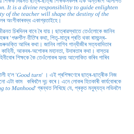
মোদীয়ে শিক্ষক দিৱসত ছাত্ৰ-ছাত্ৰী শিক্ষকসকলৰ এক অন্তৰংগ আলাপত
n. It is a divine responsibility to guide enlighten
 of the teacher will shape the destiny of the
কসকলৰ অংগীকাৰবদ্ধ একাগ্রতাইহে।
ীৰ জীৱনত চিৰদিনৰ বাবে ৰৈ যায়। ছাত্ৰাৱস্থাতে তেওঁলোকে জানিব
েহৰুৰ '
পঞ্চশীল নীতি
'ৰ কথা, পিতৃ-মাতৃৰ প্ৰতি থকা ৰামচন্দ্ৰ-
গুৰুভক্তি আদিৰ কথা। জানিব লাগিব গান্ধীজীৰ সত্যবাদিতাৰ
েৱাৰ কাহিনী, আকবৰ-অশোকৰ মহানতা, উদাৰতাৰ কথা। বাস্তৱ
হিনীবোৰ শিক্ষকে কৈ তেওঁলোকৰ হৃদয় আলোকিত কৰিব পাৰিব
ালী হ'ল '
Good turn
' । এই প্ৰশিক্ষণেৰে ছাত্ৰ-ছাত্ৰীক নিজ
কোনো এটা কাম কৰিবলৈ দৃঢ় কৰে। এনে লোকৰ হিতকাৰী কাৰ্যবোৰকে
ng to Manhood
' গ্ৰন্থত লিখিছে যে, প্ৰকৃত মনুষ্যত্ব লভিবলৈ