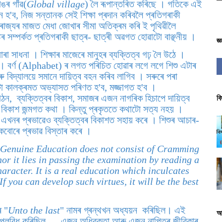
াঙৰ গাঁৱ(
Global village
) লৈ ৰূপান্তৰিত কৰিছে । গতিকে এই
ন হ'ব, নিজ সন্তানক সেই শিক্ষা প্ৰদান কৰিবলৈ প্ৰতিগৰাকী
 ৰাজ্যৰ মাজত মেধা জোখাৰ সীমা অতিক্ৰম কৰি ই পৃথিৱীলৈ
্টিৰ সম্পৰ্কত প্ৰতিগৰাকী ছাত্ৰ- ছাত্ৰী অৱগত হোৱাটো বাঞ্ছনীয় ।
জ্
োৰা সাধনা । শিক্ষাৰ মাজেৰে মানুহৰ ব্যক্তিত্ব গঢ় লৈ উঠে ।
ই । বৰ্ণ (Alphabet) ৰ লগত পৰিচিত হোৱাৰ লগে লগে শিশু এটাৰ
 বিদ্যালয়ে সমানে দায়িত্ব বহন কৰিব লাগিব । সৰুৰে পৰা
িটো কালক্ৰমত অভ্যাসত পৰিণত হ'ব, মজ্জাগত হ'ব ।
বি
গঠন, ব্যক্তিত্বৰ বিকাশ, সমাজৰ এজন নাগৰিক হিচাপে দায়িত্ব
ৰ বিকাশ জন্মগত কথা । কিন্তু প্ৰকৃততে কথাটো সত্য নহয় ।
্ঠান এখনৰ প্ৰভাৱেও ব্যক্তিত্বৰ বিকাশত সহায় কৰে । শিশুৰ আচাৰ-
বোৰে প্ৰভাৱ বিস্তাৰ কৰে ।
Genuine Education does not consist of Cramming
or it lies in passing the examination by reading a
haracter. It is a real education which inculcates
f you can develop such virtues, it will be the best
ৰ "
Unto the last
" নামৰ গ্ৰন্থখন অধ্যয়ন কৰিছিল। এই
আ
ও উপলব্ধি কৰিছিল --- এজন অধিবক্তা আৰু এজন নাপিতৰ জীৱিকাৰ