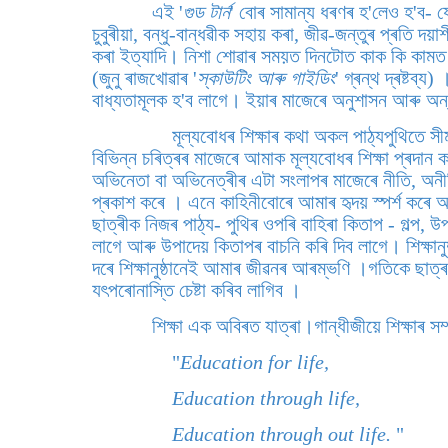
এই '
গুড টাৰ্ন
' বোৰ সামান্য ধৰণৰ হ'লেও হ'ব-
চুবুৰীয়া, বন্ধু-বান্ধৱীক সহায় কৰা, জীৱ-জন্তুৰ প্ৰতি দ
কৰা ইত্যাদি। নিশা শোৱাৰ সময়ত দিনটোত কাক কি কামত স
(জুনু ৰাজখোৱাৰ '
স্কাউটিং আৰু গাইডিং
' গ্ৰন্থ দ্ৰষ্টব্
বাধ্যতামূলক হ'ব লাগে। ইয়াৰ মাজেৰে অনুশাসন আৰু অন্য
মূল্যবোধৰ শিক্ষাৰ কথা অকল পাঠ্যপুথিতে 
বিভিন্ন চৰিত্ৰৰ মাজেৰে আমাক মূল্যবোধৰ শিক্ষা প্ৰদান
অভিনেতা বা অভিনেত্ৰীৰ এটা সংলাপৰ মাজেৰে নীতি, অনীত
প্ৰকাশ কৰে । এনে কাহিনীবোৰে আমাৰ হৃদয় স্পৰ্শ কৰে 
ছাত্ৰীক নিজৰ পাঠ্য- পুথিৰ ওপৰি বাহিৰা কিতাপ - গল্প, 
লাগে আৰু উপাদেয় কিতাপৰ বাচনি কৰি দিব লাগে। শিক্ষান
দৰে শিক্ষানুষ্ঠানেই আমাৰ জীৱনৰ আৰম্ভণি ।গতিকে ছাত্ৰ- 
যৎপৰোনাস্তি চেষ্টা কৰিব লাগিব ।
শিক্ষা এক অবিৰত যাত্ৰা।গান্ধীজীয়ে শিক্ষাৰ সম
"
Education for life,
Education through life,
Education through out life.
"