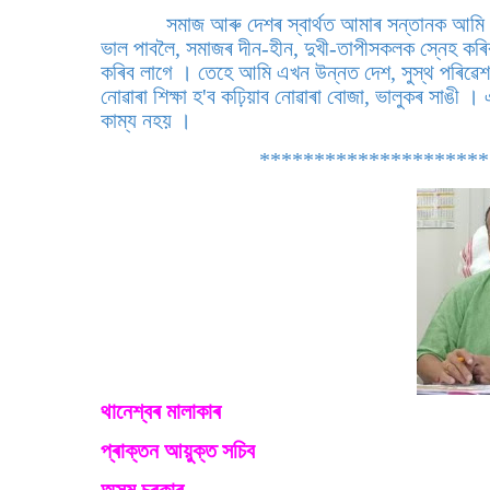
সমাজ আৰু দেশৰ স্বাৰ্থত আমাৰ সন্তানক আমি
ভাল পাবলৈ, সমাজৰ দীন-হীন, দুখী-তাপীসকলক স্নেহ কৰিবল
কৰিব লাগে । তেহে আমি এখন উন্নত দেশ, সুস্থ পৰিৱ
নোৱাৰা শিক্ষা হ'ব কঢ়িয়াব নোৱাৰা বোজা, ভালুকৰ সাঙী । এন
কাম্য নহয় ।
**********************
থানেশ্বৰ মালাকাৰ
প্ৰাক্তন আয়ুক্ত সচিব