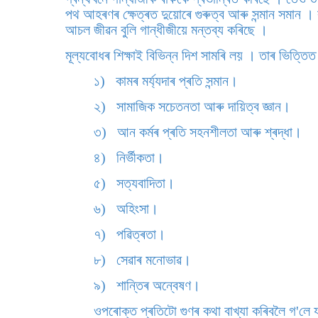
পথ আহৰণৰ ক্ষেত্ৰত দুয়োৰে গুৰুত্ব আৰু সন্মান সমান
আচল জীৱন বুলি গান্ধীজীয়ে মন্তব্য কৰিছে ।
মূল্যবোধৰ শিক্ষাই বিভিন্ন দিশ সামৰি লয় । তাৰ ভিত্তি
১) কামৰ মৰ্য্যদাৰ প্ৰতি সন্মান।
২) সামাজিক সচেতনতা আৰু দায়িত্ব জ্ঞান।
৩) আন কৰ্মৰ প্ৰতি সহনশীলতা আৰু শ্ৰদ্ধা।
৪) নিৰ্ভীকতা।
৫) সত্যবাদিতা।
৬) অহিংসা।
৭) পৱিত্ৰতা।
৮) সেৱাৰ মনোভাৱ।
৯) শান্তিৰ অন্বেষণ।
ওপৰোক্ত প্ৰতিটো গুণৰ কথা বাখ্যা কৰিবলৈ গ'লে যথ