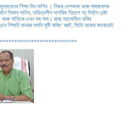
 মূল্যবোধৰ শিক্ষা দিব লাগিব । নিজৰ দেশখনক আৰু সমাজখনক
ৈ শিকাব লাগিব, দায়িত্বশীল নাগৰিক হিচাপে গঢ় দিবলৈ চেষ্টা
েশ আৰু শান্তিৰ এখন ঘৰ পাম। হৃদয় আলোকিত কৰিব
ে শিক্ষাই মানৱৰ সলনি সৃষ্টি কৰিব '
ৰৱট
', যিটো আমাৰ কাৰোৱেই
**************************