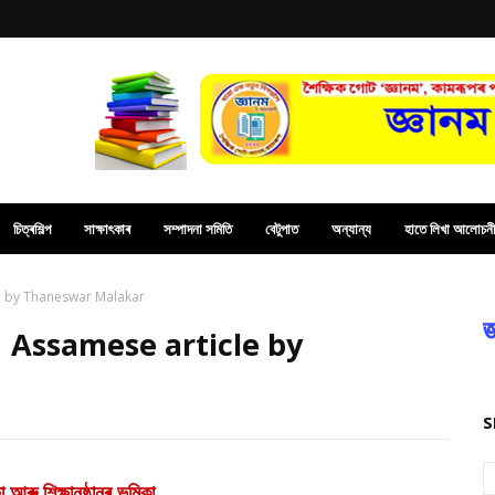
চিত্ৰশিল্প
সাক্ষাৎকাৰ
সম্পাদনা সমিতি
বেটুপাত
অন্যান্য
হাতে লিখা আলোচনী
article by Thaneswar Malakar
জ
ভূমিকা | Assamese article by
S
া আৰু শিক্ষানুষ্ঠানৰ ভূমিকা