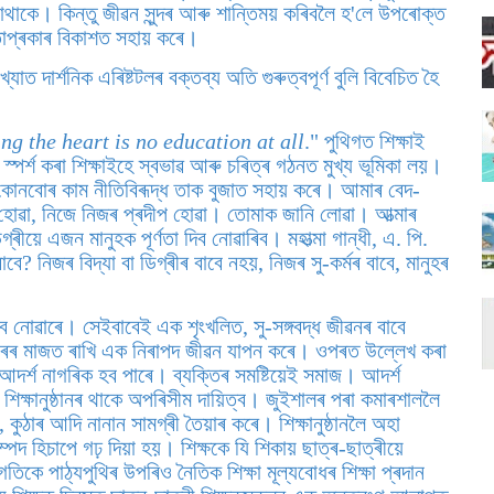
থাকে। কিন্তু জীৱন সুন্দৰ আৰু শান্তিময় কৰিবলৈ হ'লে উপৰোক্ত
তোপ্ৰকাৰ বিকাশত সহায় কৰে।
িখ্যাত দাৰ্শনিক এৰিষ্টটলৰ বক্তব্য অতি গুৰুত্বপূৰ্ণ বুলি বিবেচিত হৈ
g the heart is no education at all
." পুথিগত শিক্ষাই
 স্পৰ্শ কৰা শিক্ষাইহে স্বভাৱ আৰু চৰিত্ৰ গঠনত মুখ্য ভূমিকা লয়।
োনবোৰ কাম নীতিবিৰূদ্ধ তাক বুজাত সহায় কৰে। আমাৰ বেদ-
হোৱা, নিজে নিজৰ প্ৰদীপ হোৱা। তোমাক জানি লোৱা। আত্মাৰ
্ৰীয়ে এজন মানুহক পূৰ্ণতা দিব নোৱাৰিব। মহাত্মা গান্ধী, এ. পি.
ে? নিজৰ বিদ্যা বা ডিগ্ৰীৰ বাবে নহয়, নিজৰ সু-কৰ্মৰ বাবে, মানুহৰ
িব নোৱাৰে। সেইবাবেই এক শৃংখলিত, সু-সঙ্গবদ্ধ জীৱনৰ বাবে
বোৰৰ মাজত ৰাখি এক নিৰাপদ জীৱন যাপন কৰে। ওপৰত উল্লেখ কৰা
দৰ্শ নাগৰিক হব পাৰে। ব্যক্তিৰ সমষ্টিয়েই সমাজ। আদৰ্শ
া শিক্ষানুষ্ঠানৰ থাকে অপৰিসীম দায়িত্ব। জুইশালৰ পৰা কমাৰশাললৈ
 কুঠাৰ আদি নানান সামগ্ৰী তৈয়াৰ কৰে। শিক্ষানুষ্ঠানলৈ অহা
দ হিচাপে গঢ় দিয়া হয়। শিক্ষকে যি শিকায় ছাত্ৰ-ছাত্ৰীয়ে
কে পাঠ্যপুথিৰ উপৰিও নৈতিক শিক্ষা মূল্যবোধৰ শিক্ষা প্ৰদান