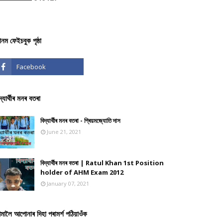
ঞানম ফেইচবুক পৃষ্ঠা
দ্যাৰ্থীৰ মনৰ বতৰা
বিদ্যাৰ্থীৰ মনৰ বতৰা - প্ৰিয়মজ্যোতি দাস
June 21, 2021
বিদ্যাৰ্থীৰ মনৰ বতৰা | Ratul Khan 1st Position
holder of AHM Exam 2012
January 07, 2021
মালৈ আপোনাৰ দিহা পৰামৰ্শ পঠিয়াওঁক