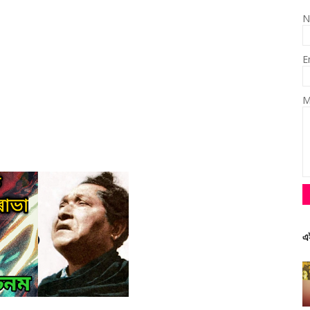
N
E
M
এ