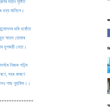
ল্পৰ মহান সৃষ্টিত
 ধন্য মানিলে।
জ্
ন্দোলনৰ গুৰি ধৰোঁতা
অযুত সাহস তোমাৰ
াৰ যুগজয়ী নেতা।
বি
ৰ্শৰে নিজক গঢ়িম
াৰণে, দহৰ কাৰণে
বলৈও পাছ নুহুকিম।।
**************
আ