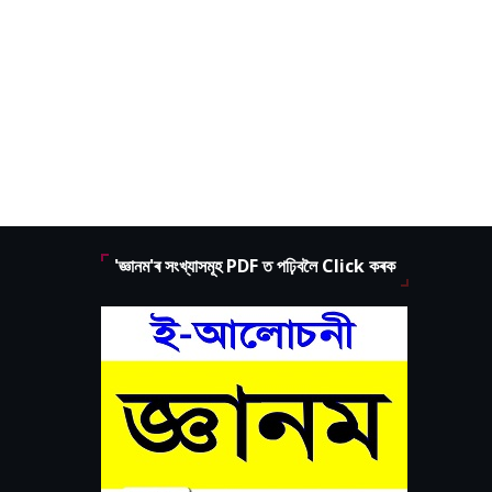
'জ্ঞানম'ৰ সংখ্যাসমূহ PDF ত পঢ়িবলৈ Click কৰক