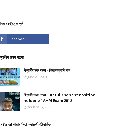
ঞানম ফেইচবুক পৃষ্ঠা
দ্যাৰ্থীৰ মনৰ বতৰা
বিদ্যাৰ্থীৰ মনৰ বতৰা - প্ৰিয়মজ্যোতি দাস
June 21, 2021
বিদ্যাৰ্থীৰ মনৰ বতৰা | Ratul Khan 1st Position
holder of AHM Exam 2012
January 07, 2021
মালৈ আপোনাৰ দিহা পৰামৰ্শ পঠিয়াওঁক