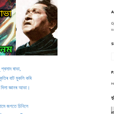
A
G
V
S
ু প্ৰসাদ ৰাভা,
P
ৃতিৰ বাট মুকলি কৰি
H
ই দিলা জ্ঞানৰ আভা।
মু
নামে জগতে চিনিলে