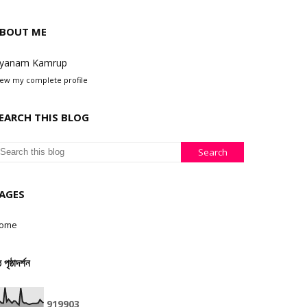
BOUT ME
yanam Kamrup
iew my complete profile
EARCH THIS BLOG
AGES
ome
ঠ পৃষ্ঠাদৰ্শন
9
1
9
9
0
3