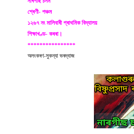
নাৰগীছ চনম
শ্ৰেণী- পঞ্চম
১২৬৭ নং মালিবাৰী প্ৰাথমিক বিদ্যালয়
শিক্ষাখণ্ড- কৰৰা।
****************
অলংকৰণ-সুকন্যা ভৰদ্বাজ