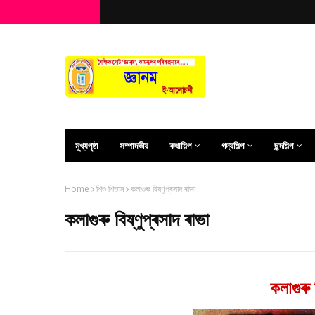
মুখ্যপৃষ্ঠা
সম্পাদকীয়
কথাশিল্প
গদ্যশিল্প
ছন্দশিল্প
Home
শিশু শিতান
কলাগুৰু বিষ্ণুপ্ৰসাদ ৰাভা
কলাগুৰু বিষ্ণুপ্ৰসাদ ৰাভা
কলাগুৰু ব