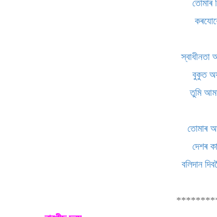
তোমাৰ শি
কৰযোৰে
স্বাধীনতা আ
বুকুত 
তুমি আম
তোমাৰ আদ
দেশৰ ক
বলিদান দি
********