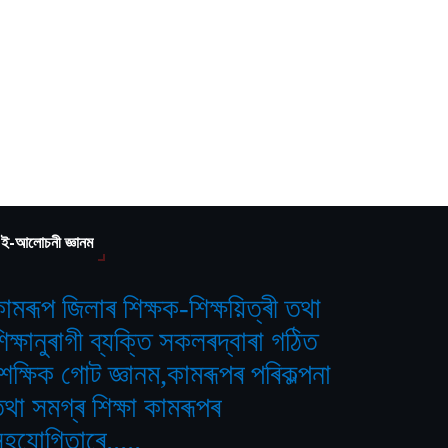
ই-আলোচনী জ্ঞানম
ামৰূপ জিলাৰ শিক্ষক-শিক্ষয়িত্ৰী তথা
িক্ষানুৰাগী ব্যক্তি সকলৰদ্বাৰা গঠিত
শৈক্ষিক গোট জ্ঞানম,কামৰূপৰ পৰিকল্পনা
থা সমগ্ৰ শিক্ষা কামৰূপৰ
হযোগিতাৰে.....