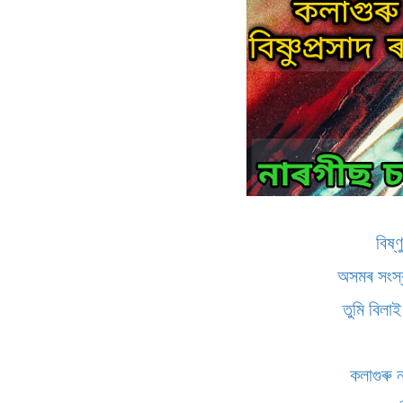
বিষ্ণ
অসমৰ সংস্ক
তুমি বিলা
কলাগুৰু 