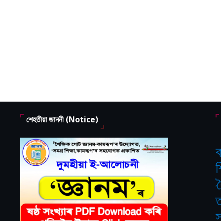
শেহতীয়া জাননী (Notice)
ক
শ
‘
ত
স