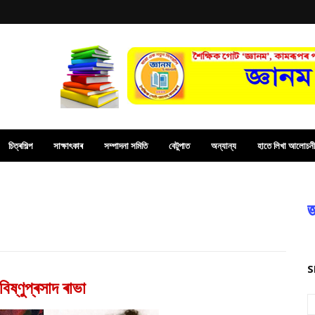
চিত্ৰশিল্প
সাক্ষাৎকাৰ
সম্পাদনা সমিতি
বেটুপাত
অন্যান্য
হাতে লিখা আলোচনী
জ
S
িষ্ণুপ্ৰসাদ ৰাভা