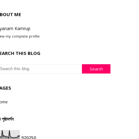
BOUT ME
yanam Kamrup
iew my complete profile
EARCH THIS BLOG
AGES
ome
ঠ পৃষ্ঠাদৰ্শন
9
2
0
2
5
0