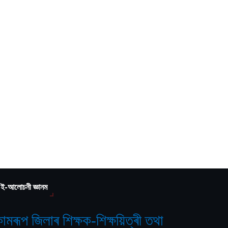
ই-আলোচনী জ্ঞানম
ামৰূপ জিলাৰ শিক্ষক-শিক্ষয়িত্ৰী তথা