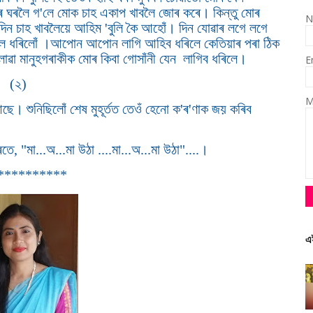
ৰ ঘৰলৈ গ'লে মোক চাহ একাপ খাবলৈ জোৰ কৰে। কিন্তু মোৰ
N
এদিন চাহ খাবলৈয়ে আহিম 'বুলি কৈ আহোঁ। দিন যোৱাৰ লগে লগে
িবলৈ ধৰিলোঁ ।আপোন আপোন লাগি আহিব ধৰিলে কেতিয়াৰ পৰা ঠিক
লোৱা মানুহগৰাকীক মোৰ কিবা গোসাঁনী যেন লাগিব ধৰিলে।
E
(২)
M
। শুনিছিলোঁ শেষ মুহূৰ্তত তেওঁ হেনো ক'ৰ'ণাক জয় কৰিব
ে, "মা...অ...মা উঠা ....মা...অ...মা উঠা"....।
**********
এ