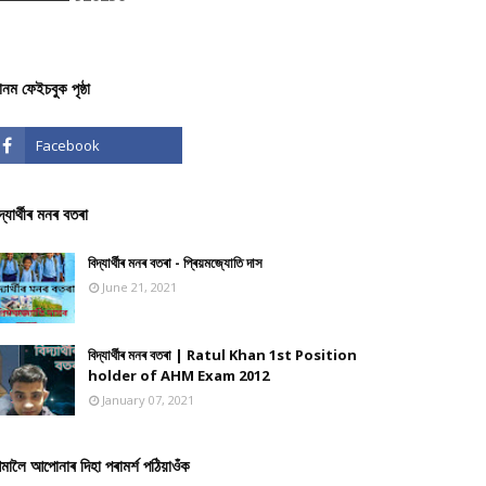
ঞানম ফেইচবুক পৃষ্ঠা
দ্যাৰ্থীৰ মনৰ বতৰা
বিদ্যাৰ্থীৰ মনৰ বতৰা - প্ৰিয়মজ্যোতি দাস
June 21, 2021
বিদ্যাৰ্থীৰ মনৰ বতৰা | Ratul Khan 1st Position
holder of AHM Exam 2012
January 07, 2021
মালৈ আপোনাৰ দিহা পৰামৰ্শ পঠিয়াওঁক