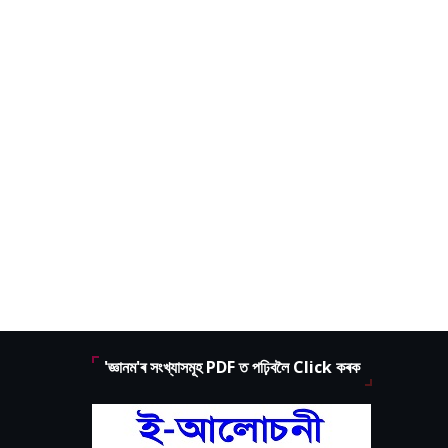
'জ্ঞানম'ৰ সংখ্যাসমূহ PDF ত পঢ়িবলৈ Click কৰক