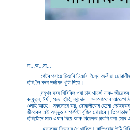
মা...অ...মা...
গেটৰ পৰায়ে চিঞৰি চিঞৰি চৈধ্য বছৰীয়া ছোৱালীজ
হাঁহি লৈ ঘৰৰ দৰ্জাখন খুলি দিয়ে।
সন্মুখৰ ঘৰৰ খিৰিকিৰ পৰা চাই থাকোঁ মাক- জীয়েক
বন্ধুত্ব, ঈৰ্ষা, জেদ, হাঁহি, কান্দোন... সকলোবোৰ আৱেগ
ওলাই আহে। সকলোৱে কয়, ছোৱালীবোৰ হেনো দেউতাকৰ 
জীয়েকৰ এই অদ্ভুত সম্পৰ্কটো বুজিব নোৱাৰে। তিৰোতাজন
হাঁহিটোৰে মাত এষাৰ দিয়ে আৰু বিদেশত চাকৰি কৰা মোৰ 
এনেদৰেই দিনবোৰ গৈ থাকিল। ৰাতিপুৱাই উঠি খিৰি