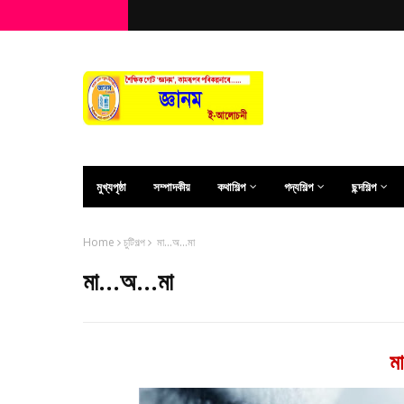
মুখ্যপৃষ্ঠা
সম্পাদকীয়
কথাশিল্প
গদ্যশিল্প
ছন্দশিল্প
Home
চুটিগল্প
মা...অ...মা
মা...অ...মা
মা