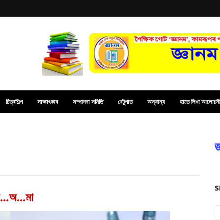
চিত্ৰশিল্প
সাক্ষাৎকাৰ
সম্পাদনা সমিতি
বেটুপাত
অন্যান্য
হাতে লিখা আলোচনী
জ
S
...অ...মা