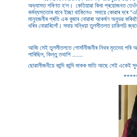
অভ্যাসত পৰিণত হ'ল। কেতিয়াৱা কিবা প্ৰয়োজনত তেওঁ
কৰ্মব্যস্ততাৰ বাবে ইচ্ছা থাকিলেও সদায়ে কোৱাৰ দৰে "
মানুহজনীৰ প্ৰতি এক বুজাব নোৱাৰা আকৰ্ষণ অনুভৱ কৰ
ধৰিব নোৱাৰিলোঁ। সদায় সন্ধিয়া তুলসীতলত চাকিগচি জ্ব
আজি সেই তুলসীতলতে গোসাঁনীজনীৰ নিথৰ মৃতদেহ পৰি আছে
পাৰিছিল, কিন্তু তথাপি .......
ছোৱালীজনীয়ে কান্দি কান্দি মাকক মাতি আছে সেই একেই সুৰত
****