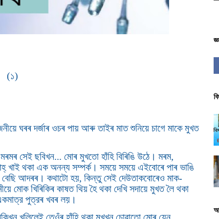
জ্
(১)
বি
নীয়ে ঘৰৰ দৰ্জাৰ ওচৰ পায় আৰু তাইৰ মাত শুনিয়ে চাগে মাকে মুখত
ৰ মৰমৰ সেই ছবিখন... মোৰ মুখতো হাঁহি বিৰিঙি উঠে। মৰম,
ে ঠাহ্ খাই থকা এক অনন্য সম্পৰ্ক। সময়ে সময়ে এইবোৰে পাৰ ভাঙি
বেছি আদৰৰ। কথাটো হয়, কিন্তু সেই দেউতাকবোৰেও মাক-
ীয়ে মোক খিৰিকিৰ কাষত থিয় হৈ থকা দেখি সদায়ে মুখত লৈ থকা
একমাত্র পুত্রৰ খবৰ লয়।
আ
কিখন খুলিলেই তেওঁৰ হাঁহি থকা মুখখন চোৱাতো মোৰ যেন