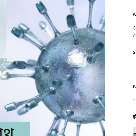
A
G
V
S
P
H
মু