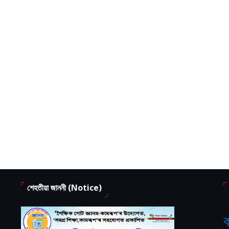
শেহতীয়া জাননী (Notice)
ক