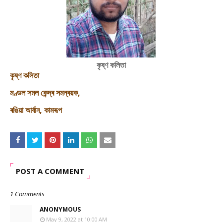
কৃষ্ণ কলিতা
কৃষ্ণ কলিতা
মণ্ডল সমল কেন্দ্ৰ সমন্বয়ক,
ৰঙিয়া আৰ্বান, কামৰূপ
POST A COMMENT
1 Comments
ANONYMOUS
May 9, 2022 at 10:00 AM