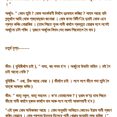
। "
অৰ্জুন- " কোন তুমি ? মোক সতৰ্কবাণী দিবলৈ দুঃসাহস কৰিছা ? সাহস আছে যদি
সন্মুখলৈ আহি মোক প্ৰত্যাহ্বান জনোৱা । মোৰ বাণত বিদীৰ্ণ হৈ দুনাই মোক এনে
প্ৰশ্ন কৰিব নোৱাৰিবা । (তাৰ পিছত পুনৰ পানী খাবলৈ প্ৰস্তুত হোৱাৰ লগে লগেই
অৰ্জুনো ঢলি পৰিব । দুজনে অৰ্জুনৰ নিথৰ দেহ মঞ্চৰ পিছফালে লৈ যাব )
চতুৰ্থ দৃশ্য-------
ভীম- ( যুধিষ্ঠিৰলৈ চাই ), " দাদা, বহু পলম হ'ল । অৰ্জুনো উভতি নাহিল । মই গৈ
চাই আহো নেকি ?
যুধিষ্ঠিৰ- " এৰা, ঠিক আছে যোৱা । ( ভীমলৈ চাই । লগে লগে ভীমে গদা তুলি লৈ
যাত্ৰা আৰম্ভ কৰিব )
ভীম- " ভাতৃ নকুল, ভাতৃ সহদেব । ক'ত তোমালোক ? ( দুবাৰ ক'ব) তাৰ পিছত
ভীমো পানী খাবলৈ হ্ৰদৰ কাষলৈ যাব আৰু লগে লগেই আকাশবাণী হ'ব )
"এই হ্ৰদ মোৰ অধিকাৰত আছে । মোৰ অনুমতি অবিহনে কোনেও ইয়াৰ পানী গ্ৰহণ
কৰিব নোৱাৰে । মোৰ প্ৰশ্নৰ উত্তৰ দিলেহে পানী খোৱাৰ অনুমতি লাভ কৰিবা ।"