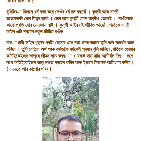
বিচৰাৰ কাৰণ কি ?"
যুধিষ্ঠিৰ- "যিজনে ধৰ্ম ৰক্ষা কৰে তেওঁৰ ধৰ্ম নষ্ট নকৰোঁ । কুন্তী আৰু মাদ্ৰী
দুয়োগৰাকী মোৰ পিতৃৰ ভাৰ্যা । মোৰ বাবে কুন্তী যেনে মাদ্ৰীও তেনেই । তেওঁলোক
কাৰো প্ৰতি মোৰ ভেদজ্ঞান নাই । কুন্তী আইৰ ম‌ই জীৱিত আছোঁ , গতিকে মাদ্ৰী
আইৰ এটি সন্তান নকুল জীৱিত হ‌ওঁক ।"
যক্ষ- "মাহী আইৰ পুত্ৰৰ প্ৰতি তোমাৰ এনে দয়া-ভালপোৱাৰে তুমি ধৰ্মৰ সমাৰ্থক জ্ঞান
কৰিছা । তুমি যেতিয়া অৰ্থ আৰু কৰ্মতকৈ ধৰ্মকেই প্ৰধান বুলি মানিছা ,গতিকে তোমাৰ
আটাইকেইজন ভাতৃয়ে জীৱন লাভ কৰক ।" ( যক্ষ‌ই হাত দাঙি আশীৰ্বাদ দিব । লগে
লগে আটাইকেইজন ভাতৃ মঞ্চত প্ৰৱেশ কৰিব আৰু ইজনে সিজনক আলিংগন কৰিব ।
( এনেতে আঁৰ কাপোৰ পৰিব )