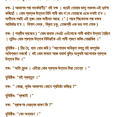
যক্ষ- ( আকাশৰ পৰা সতৰ্কবাণী)" ম‌ই যক্ষ । ময়েই তোমাৰ ভাতৃ সকলৰ এই দুৰ্দশা
কৰিছোঁ । মোৰ প্ৰশ্নৰ উত্তৰ নিদি পানী খাব গ'লে তোমাৰো একে দশাই হ'ব ।
অতীতৰ পৰাই এই হ্ৰদ মোৰ অধীনত আছে ।" ( গছৰ পিছফালৰ পৰা যক্ষৰ
আবিৰ্ভাৱ হ'ব । বিশাল দেহৰ , বিকৃত চকু, তেজস্বী এক ভয় লগা লোক )
যক্ষ- ( গম্ভীৰ স্বৰেৰে ) "মোৰ বাধাক নেওচি এওঁলোকে পানী খাবলৈ উদ্যত হৈছিল
। তুমিও মোৰ প্ৰশ্নৰ উত্তৰ নিদিয়াকৈ এই পানী গ্ৰহণ কৰিব নোৱাৰিবা ।"
যুধিষ্ঠিৰ - ( ঠিয় হৈ, হাত যোৰ কৰি ) "আপোনাৰ অধিকৃত বস্তু ম‌ই বলপূৰ্বক
অধিগ্ৰহণ নকৰোঁ । মই মোৰ ক্ষমতা আৰু যথাৰ্থ বুদ্ধি অনুসৰি আপোনাৰ প্ৰশ্নৰ
উত্তৰ দিম ।"
যক্ষ- "অতি সুন্দৰ । এতিয়া মোৰ প্ৰশ্নৰ উত্তৰ দিয়া তেন্তে । "
যুধিষ্ঠিৰ- "ম‌ই প্ৰস্তুত ।"
যক্ষ- " কোৱা, সূৰ্যক আকাশত কোনে প্ৰতিষ্ঠা কৰিছে ?"
যুধিষ্ঠিৰ- "ব্ৰহ্মাই ।"
যক্ষ- "ব্ৰাহ্মণৰ দেৱত্বৰ কাৰণ কি ?"
যুধিষ্ঠিৰ- "বেদ অধ্যয়ণ ।"