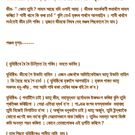
ভীম- " কোন তুমি ? সাহস আছে যদি ওলাই আহা । ভীমক সতৰ্কবাণী শুনাবলৈ সাহস
কৰিছা ? পানী খালে কি কৰা চাওঁ " বুলি তেওঁ হ্ৰদৰ পাৰলৈ আগবাঢ়িব । পানী খাবলৈ
ল‌ওঁতেই ভীম ঢলি পৰিব । দুজনে ভীমৰো নিথৰ দেহ মঞ্চৰ পিছফালে লৈ যাব )
পঞ্চম দৃশ্য-------
( যুধিষ্ঠিৰে ৰৈ ৰৈ চিন্তিত হৈ পৰিব। মনতে ভাবিব )
যুধিষ্ঠিৰ- ভীমো গৈ উভতি নাহিল । এজন এজনকৈ আটাইকেইজন ভাতৃ উভতি নাহিল
। কি হৈছে ময়ে গৈ চাওঁ । ( যুধিষ্ঠিৰো হ্ৰদলৈ আগবাঢ়িব । হ্ৰদৰ পাৰত ভাতৃ
সকলৰ ধনু-কাঁড় , গদা আদি পৰি থকা দেখিব আৰু বহি লৈ ক'ব )
যুধিষ্ঠিৰ- ( গদাটিলৈ চাই ) ভাতৃ ভীম, মহাযুদ্ধত দুৰ্যোধনৰ উৰুভংগ কৰিবা বুলি তুমি
প্ৰতিজ্ঞা কৰিছিলা । সেয়া এতিয়া ব্যৰ্থ হ'ল । পাণ্ডৱ বংশৰ যশস্যাবৰ্ধক মহাবাহু
তুমি নিজেই নিপাতিত হ’লা । ( অৰ্জুনৰ ধনুখনলৈ চাই ) ভাতৃ অৰ্জুন, তুমি ইন্দ্ৰতকৈ
কোনো গুণেই কম নহ’বা বুলি দেৱতাসকলে মাক কৈছিল । তুমিও সমস্ত আশা বিনষ্ট
কৰি অনন্ত শয়ন কৰিলা । কোনে তোমালোকৰ এই দুৰ্গতি কৰিলে ?
( তাৰ পিছত যুধিষ্ঠিৰেও পানীত নামি যাব )