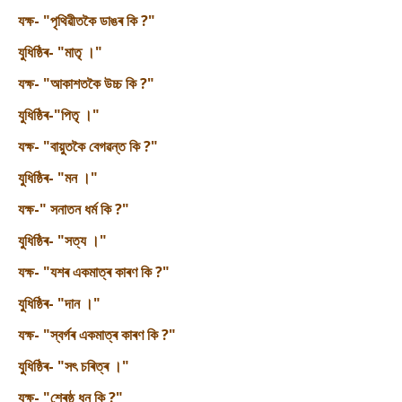
যক্ষ- "পৃথিৱীতকৈ ডাঙৰ কি ?"
যুধিষ্ঠিৰ- "মাতৃ ।"
যক্ষ- "আকাশতকৈ উচ্চ কি ?"
যুধিষ্ঠিৰ-"পিতৃ ।"
যক্ষ- "বায়ুতকৈ বেগৱন্ত কি ?"
যুধিষ্ঠিৰ- "মন ।"
যক্ষ-" সনাতন ধৰ্ম কি ?"
যুধিষ্ঠিৰ- "সত্য ।"
যক্ষ- "যশৰ একমাত্ৰ কাৰণ কি ?"
যুধিষ্ঠিৰ- "দান ।"
যক্ষ- "স্বৰ্গৰ একমাত্ৰ কাৰণ কি ?"
যুধিষ্ঠিৰ- "সৎ চৰিত্ৰ ।"
যক্ষ- "শ্ৰেষ্ঠ ধন কি ?"