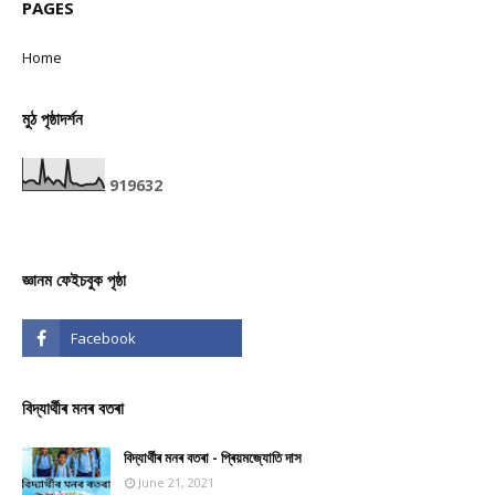
PAGES
Home
মুঠ পৃষ্ঠাদৰ্শন
9
1
9
6
3
2
জ্ঞানম ফেইচবুক পৃষ্ঠা
বিদ্যাৰ্থীৰ মনৰ বতৰা
বিদ্যাৰ্থীৰ মনৰ বতৰা - প্ৰিয়মজ্যোতি দাস
June 21, 2021