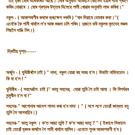
"এই হ্ৰদ মোৰ অধিকাৰত আছে। মোৰ অনুমতি অবিহনে কোনেও ইয়াৰ পানী গ্ৰহণ
কৰিব নোৱাৰে । মোৰ প্ৰশ্নৰ উত্তৰ দিলেহে পানী খোৱাৰ অনুমতি লাভ কৰিবা।"
নকুল - ( আকাশবাণীৰ কথাক ভ্ৰূক্ষেপ নকৰি ) "বাদ দিয়াহে তোমাৰ কথা।"(
এনেকৈ কৈ পানী খাবলৈ ল'ব আৰু মঞ্চত ঢলি পৰিব। দুজনে ধৰি নকুলৰ মৃতদেহ মঞ্চৰ
পিছলৈ দাঙি নিব।)
দ্বিতীয় দৃশ্য------
অৰ্জুন - ( যুধিষ্ঠিৰলৈ চাই ) " দাদা, নকুল যোৱা বহু সময় হ'ল। উভতি নাহিলচোন ।
কি বা হ'ল ! "
যুধিষ্ঠিৰ - ( সহদেৱলৈ চাই )" ভাতৃ সহদেৱ, যোৱা তুমি গৈ চাই আহা । কি বিপৰ্যয়ৰ
সন্মুখীন হ'ল বা !"
সহদেৱ-" আপোনাৰ আদেশ পালন কৰা হ'ব দাদা । " ( লগে লগে তেৱোঁ কান্ধত ধনু
তুলি লৈ আগবাঢ়িব।)
সহদেৱ-" ভাতৃ নকুল । ক'ত আছা তুমি ? ক'ত আছা ভাতৃ ? " ( ইফালে সিফালে
চাই তেৱোঁ হ্ৰদৰ কাষলৈ গৈ পানী খাবলৈ হালিব। এনেতে পুনৰ আকাশবাণী হ'ব )