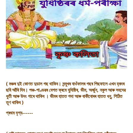
( মঞ্চৰ দুই কোণত দুডাল গছ থাকিব। সন্মুখৰ বাওঁফালৰ গছৰ পিছফালে এখন হ্ৰদৰ
ছবি আঁৰি দিব। পঞ্চ-পাণ্ডৱৰ বেশত ক্ৰমে যুধিষ্ঠিৰ, ভীম, অৰ্জুন, নকুল আৰু সহদেৱ
ধুতী আৰু উদং গাৰে থাকিব । ভীমৰ হাতত গদা আৰু বাকীবোৰৰ হাতত ধনু, পিঠিত
তূণ থাকিব )
প্ৰথম দৃশ্য------