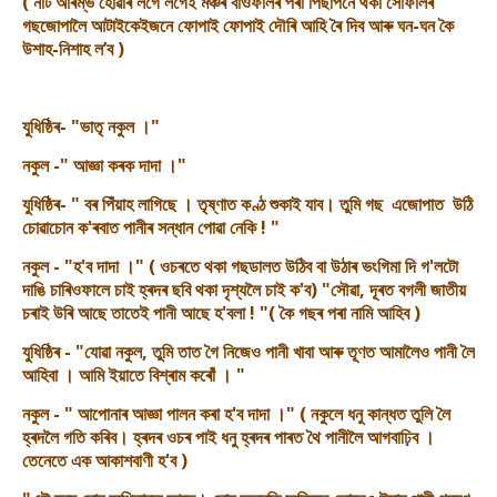
( নাট আৰম্ভ হোৱাৰ লগে লগেই মঞ্চৰ বাওঁফালৰ পৰা পিছপিনে থকা সোঁফালৰ
গছজোপালৈ আটাইকেইজনে ফোপাই ফোপাই দৌৰি আহি ৰৈ দিব আৰু ঘন-ঘন কৈ
উশাহ-নিশাহ ল’ব )
যুধিষ্ঠিৰ- "ভাতৃ নকুল ।"
নকুল -" আজ্ঞা কৰক দাদা ।"
যুধিষ্ঠিৰ- " বৰ পিঁয়াহ লাগিছে । তৃষ্ণাত কণ্ঠ শুকাই যাব। তুমি গছ এজোপাত উঠি
চোৱাচোন ক'ৰবাত পানীৰ সন্ধান পোৱা নেকি ! "
নকুল - "হ'ব দাদা ।" ( ওচৰতে থকা গছডালত উঠিব বা উঠাৰ ভংগিমা দি গ'লটো
দাঙি চাৰিওফালে চাই হ্ৰদৰ ছবি থকা দৃশ্যলৈ চাই ক'ব) "সৌৱা, দূৰত বগলী জাতীয়
চৰাই উৰি আছে তাতেই পানী আছে হ'বলা ! "( কৈ গছৰ পৰা নামি আহিব )
যুধিষ্ঠিৰ - "যোৱা নকুল, তুমি তাত গৈ নিজেও পানী খাবা আৰু তূণত আমালৈও পানী লৈ
আহিবা । আমি ইয়াতে বিশ্ৰাম কৰোঁ । "
নকুল - " আপোনাৰ আজ্ঞা পালন কৰা হ'ব দাদা ।" ( নকুলে ধনু কান্ধত তুলি লৈ
হ্ৰদলৈ গতি কৰিব। হ্ৰদৰ ওচৰ পাই ধনু হ্ৰদৰ পাৰত থৈ পানীলৈ আগবাঢ়িব ।
তেনেতে এক আকাশবাণী হ'ব )