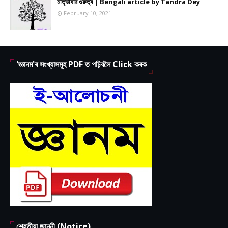
মাতৃভাষার গুরুত্ব | Bengali article by Tandra Dey
February 10, 2021
'জ্ঞানম'ৰ সংখ্যাসমূহ PDF ত পঢ়িবলৈ Click কৰক
শেহতীয়া জাননী (Notice)