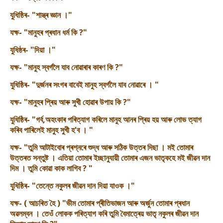
যুধিষ্ঠিৰ- "শাস্ত্ৰ জ্ঞান ।"
যক্ষ- "মানুহৰ প্ৰধান ধৰ্ম কি ?"
যুধিষ্ঠৰ- "দিয়া ।"
যক্ষ- "মানুহ স্বৰ্গলৈ যাব নোৱাৰাৰ কাৰণ কি ?"
যুধিষ্ঠিৰ- "দুৰ্জনৰ সংগৰ বাবেই মানুহ স্বৰ্গলৈ যাব নোৱাৰে । "
যক্ষ- "মানুহৰ প্ৰিয় আৰু সুখী হোৱাৰ উপায় কি ?"
যুধিষ্ঠিৰ- "গৰ্ব,অহংকাৰ পৰিত্যাগ কৰিলে মানুহ আনৰ প্ৰিয় হয় আৰু লোভ ত্যাগ
কৰিব পাৰিলেই মানুহ সুখী হ'ব । "
যক্ষ- "তুমি আটাইবোৰ প্ৰশ্নৰে শুদ্ধ আৰু সঠিক উত্তৰ দিছা । মই তোমাৰ
উত্তৰত সন্তুষ্ট । এতিয়া তোমাৰ ইচ্ছানুযায়ী তোমাৰ এজন ভাতৃকহে ম‌ই জীৱন দান
দিম । তুমি কোৱা কাক লাগিব ? "
যুধিষ্ঠিৰ- "তেন্তে নকুলৰ জীৱন দান দিয়া যাওক ।"
যক্ষ- ( আচৰিত হৈ ) "ভীম তোমাৰ প্ৰীতিভাজন আৰু অৰ্জুন তোমাৰ প্ৰধান
অৱলম্বন । তেওঁ লোকক পৰিত্যাগ কৰি তুমি বৈমাত্ৰেয় ভাতৃ নকুলৰ জীৱন দান