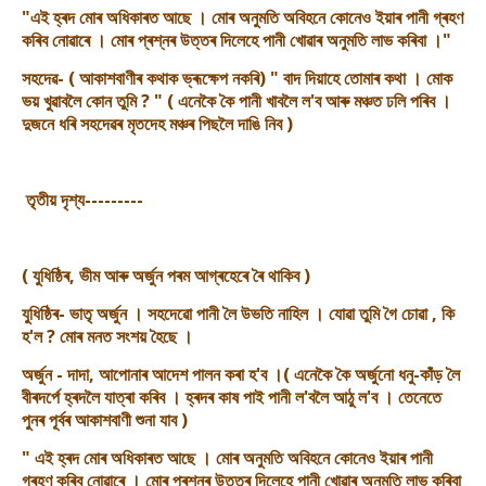
"এই হ্ৰদ মোৰ অধিকাৰত আছে । মোৰ অনুমতি অবিহনে কোনেও ইয়াৰ পানী গ্ৰহণ
কৰিব নোৱাৰে । মোৰ প্ৰশ্নৰ উত্তৰ দিলেহে পানী খোৱাৰ অনুমতি লাভ কৰিবা ।"
সহদেৱ- ( আকাশবাণীৰ কথাক ভ্ৰূক্ষেপ নকৰি) " বাদ দিয়াহে তোমাৰ কথা । মোক
ভয় খুৱাবলৈ কোন তুমি ? " ( এনেকৈ কৈ পানী খাবলৈ ল'ব আৰু মঞ্চত ঢলি পৰিব ।
দুজনে ধৰি সহদেৱৰ মৃতদেহ মঞ্চৰ পিছলৈ দাঙি নিব )
তৃতীয় দৃশ্য---------
( যুধিষ্ঠিৰ, ভীম আৰু অৰ্জুন পৰম আগ্ৰহেৰে ৰৈ থাকিব )
যুধিষ্ঠিৰ- ভাতৃ অৰ্জুন । সহদেৱো পানী লৈ উভতি নাহিল । যোৱা তুমি গৈ চোৱা , কি
হ'ল ? মোৰ মনত সংশয় হৈছে ।
অৰ্জুন - দাদা, আপোনাৰ আদেশ পালন কৰা হ'ব ।( এনেকৈ কৈ অৰ্জুনো ধনু-কাঁড় লৈ
বীৰদৰ্পে হ্ৰদলৈ যাত্ৰা কৰিব । হ্ৰদৰ কাষ পাই পানী ল'বলৈ আঠু ল'ব । তেনেতে
পুনৰ পূৰ্বৰ আকাশবাণী শুনা যাব )
" এই হ্ৰদ মোৰ অধিকাৰত আছে । মোৰ অনুমতি অবিহনে কোনেও ইয়াৰ পানী
গ্ৰহণ কৰিব নোৱাৰে । মোৰ প্ৰশ্নৰ উত্তৰ দিলেহে পানী খোৱাৰ অনুমতি লাভ কৰিবা