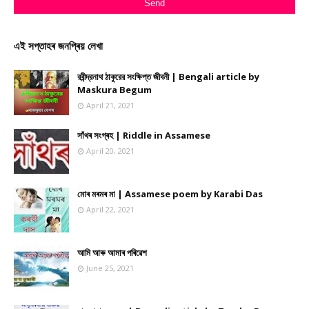
এই সপ্তাহৰ জনপ্ৰিয় লেখা
রবীন্দ্রনাথ ঠাকুরের সংক্ষিপ্ত জীবনী | Bengali article by
Maskura Begum
April 21, 2021
সাঁথৰ সংগ্ৰহ | Riddle in Assamese
April 20, 2021
মোৰ মৰমৰ মা | Assamese poem by Karabi Das
April 22, 2021
আমি আৰু আমাৰ পৰিৱেশ
June 25, 2021