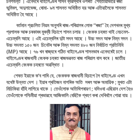
চনপর্যন্ত । এনেদৰে থাইলেণ্ডৰ শাসন ব্যৱস্থাৰ ওপৰত শেহতীয়াভাৱে ৰজা
ভুমিবল, অদুলাভেজ, ৰােমা- ৯ম শাসনত অধিষ্ঠিত হয় আৰু এতিয়ালৈকে শাসনত
অধিষ্ঠিত হৈ আছে ।
বর্তমান প্রচলিত নিয়ম অনুসৰি ৰাজ-পৰিয়ালৰ লােক “ৰজা” হৈ দেশখনৰ মুখ্য
প্রশাসক আৰু চৰকাৰৰ মুৰব্বী হিচাপে শাসন চলায় । বেংকক চহৰত থাই নেচনেল-
এচেম্বলি আছে । এই এচেম্বলিৰ দুটা সদন আছে । উচ্চ সদন আৰু নিম্ন সদন ।
উচ্চ সদনত ১৫০ জন চিনেটৰ আৰু নিম্ন সদনত ৪৮০ জন নির্বাচিত প্রতিনিধি
(MP) আছে । ৭৬ খন ৰাজ্যৰে গঠিত থাইলেণ্ডৰ শাসনভাৰ এনেদৰেই চলে ।
থাইলেণ্ডৰ ৰাজধানী বেংকক চহৰত ৰাজভৱনত ৰাজ পৰিয়াল বাস কৰে । জাতীয়
এচেম্বলি বেংকক চহৰতে অৱস্থিত ।
শেষত ইয়াকে ক’ব পাৰি যে, বেংককক ৰাজধানী হিচাপে লৈ থাইলেণ্ড এখন
যথেষ্ট উন্নত দেশ । ইয়াৰ প্ৰতিজন নাগৰিক অতি সৰল আৰু অমায়িক ; মুখত এটা
মিচিকিয়া হাঁহি লাগিয়ে থাকে । তেওঁলোক অতিথিপৰায়ণ ; যদিওবা এছিয়ান দেশ হৈও
তেওঁলোকে পশ্চিমীয়া প্ৰভাৱহে আজিকালি বেছিকৈ গ্ৰহণ কৰা দেখিবলৈ পোৱা যায় ।