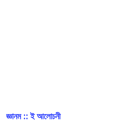
জ্ঞানম :: ই আলোচনী