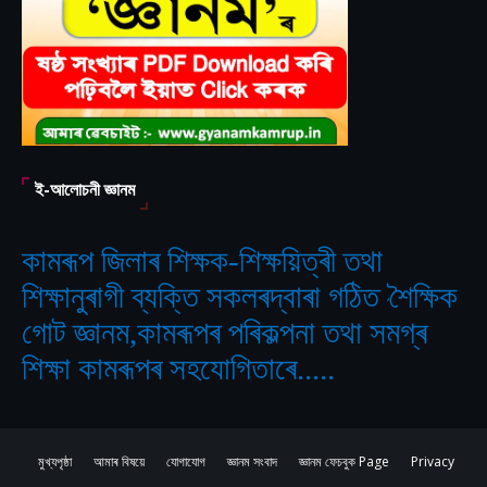
ই-আলোচনী জ্ঞানম
কামৰূপ জিলাৰ শিক্ষক-শিক্ষয়িত্ৰী তথা
শিক্ষানুৰাগী ব্যক্তি সকলৰদ্বাৰা গঠিত
শৈক্ষিক
‘
গোট জ্ঞানম,কামৰূপৰ পৰিকল্পনা তথা সমগ্ৰ
শিক্ষা কামৰূপৰ সহযোগিতাৰে.....
মুখ্যপৃষ্ঠা
আমাৰ বিষয়ে
যোগাযোগ
জ্ঞানম সংবাদ
জ্ঞানম ফেচবুক Page
Privacy