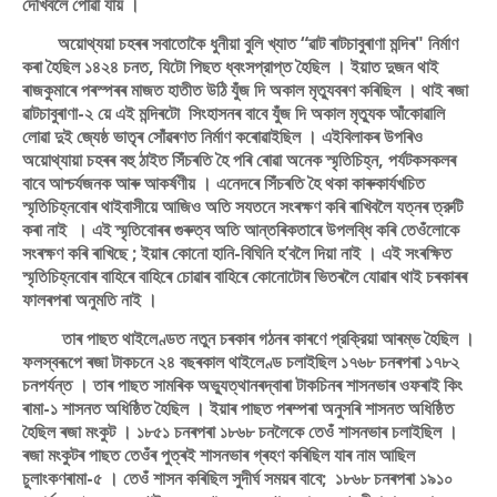
দেখিবলৈ পােৱা যায় ।
অয়ােথ্যয়া চহৰৰ সবাতোকৈ ধুনীয়া বুলি খ্যাত “ৱাট ৰাটচাবুৰাণা মন্দিৰ" নির্মাণ
কৰা হৈছিল ১৪২৪ চনত, যিটো পিছত ধ্বংসপ্রাপ্ত হৈছিল । ইয়াত দুজন থাই
ৰাজকুমাৰে পৰস্পৰৰ মাজত হাতীত উঠি যুঁজ দি অকাল মৃত্যুবৰণ কৰিছিল । থাই ৰজা
ৱাটচাবুৰাণা-২ য়ে এই মন্দিৰটো সিংহাসনৰ বাবে যুঁজ দি অকাল মৃত্যুক আঁকোৱালি
লোৱা দুই জ্যেষ্ঠ ভাতৃৰ সোঁৱৰণত নিৰ্মাণ কৰোৱাইছিল । এইবিলাকৰ উপৰিও
অয়ােথ্যায়া চহৰৰ বহু ঠাইত সিঁচৰতি হৈ পৰি ৰােৱা অনেক স্মৃতিচিহ্ন, পর্যটকসকলৰ
বাবে আশ্চর্যজনক আৰু আকর্ষণীয় । এনেদৰে সিঁচৰতি হৈ থকা কাৰুকার্যখচিত
স্মৃতিচিহ্নবােৰ থাইবাসীয়ে আজিও অতি সযতনে সংৰক্ষণ কৰি ৰাখিবলৈ যত্নৰ ত্রুটি
কৰা নাই । এই স্মৃতিবােৰৰ গুৰুত্ব অতি আন্তৰিকতাৰে উপলব্ধি কৰি তেওঁলোকে
সংৰক্ষণ কৰি ৰাখিছে ; ইয়াৰ কোনাে হানি-বিঘিনি হ’বলৈ দিয়া নাই । এই সংৰক্ষিত
স্মৃতিচিহ্নবােৰ বাহিৰে বাহিৰে চোৱাৰ বাহিৰে কোনােটোৰ ভিতৰলৈ যােৱাৰ থাই চৰকাৰৰ
ফালৰপৰা অনুমতি নাই ।
তাৰ পাছত থাইলেণ্ডত নতুন চৰকাৰ গঠনৰ কাৰণে প্রক্রিয়া আৰম্ভ হৈছিল ।
ফলস্বৰূপে ৰজা টাকচনে ২৪ বছৰকাল থাইলেণ্ড চলাইছিল ১৭৬৮ চনৰপৰা ১৭৮২
চনপর্যন্ত । তাৰ পাছত সামৰিক অভ্যুত্থানৰদ্বাৰা টাকচিনৰ শাসনভাৰ ওফৰাই কিং
ৰামা-১ শাসনত অধিষ্ঠিত হৈছিল । ইয়াৰ পাছত পৰম্পৰা অনুসৰি শাসনত অধিষ্ঠিত
হৈছিল ৰজা মংকুট । ১৮৫১ চনৰপৰা ১৮৬৮ চনলৈকে তেওঁ শাসনভাৰ চলাইছিল ।
ৰজা মংকুটৰ পাছত তেওঁৰ পুত্ৰই শাসনভাৰ গ্ৰহণ কৰিছিল যাৰ নাম আছিল
চুলাংকণৰামা-৫ । তেওঁ শাসন কৰিছিল সুদীর্ঘ সময়ৰ বাবে; ১৮৬৮ চনৰপৰা ১৯১০