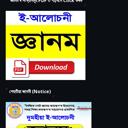
'জ্ঞানম'ৰ সংখ্যাসমূহ PDF ত পঢ়িবলৈ Click কৰক
শেহতীয়া জাননী (Notice)