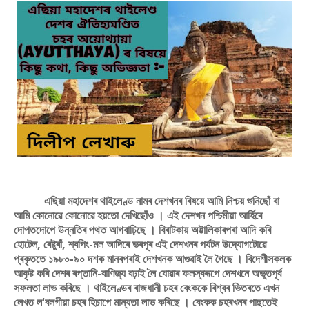
এছিয়া মহাদেশৰ থাইলেণ্ড নামৰ দেশখনৰ বিষয়ে আমি নিশ্চয় শুনিছােঁ বা
আমি কোনোৱে কোনোৱে হয়তো দেখিছোঁও । এই দেশখন পশ্চিমীয়া আৰ্হিৰে
দোপতদোপে উন্নতিৰ পথত আগবাঢ়িছে । বিৰাটকায় অট্টালিকাৰপৰা আদি কৰি
হােটেল, ৰেষ্টুৰাঁ, শ্বপিং-মল আদিৰে ভৰপূৰ এই দেশখনৰ পর্যটন উদ্যোগটোৱে
প্ৰকৃততে ১৯৮০-৯০ দশক মানৰপৰাই দেশখনক আগুৱাই লৈ গৈছে । বিদেশীসকলক
আকৃষ্ট কৰি দেশৰ ৰপ্তানি-বাণিজ্য বঢ়াই লৈ যােৱাৰ ফলস্বৰূপে দেশখনে অভূতপূর্ব
সফলতা লাভ কৰিছে । থাইলেণ্ডৰ ৰাজধানী চহৰ বেংককে বিশ্বৰ ভিতৰতে এখন
লেখত ল'বলগীয়া চহৰ হিচাপে মান্যতা লাভ কৰিছে । বেংকক চহৰখনৰ পাছতেই