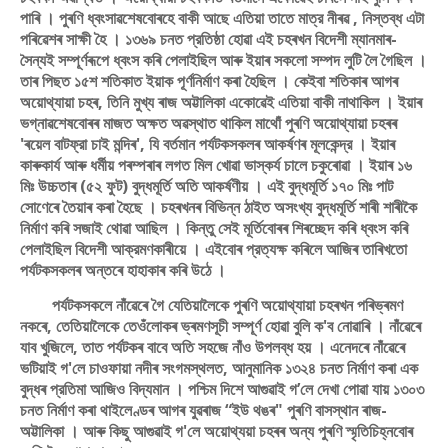
পাৰি । পুৰণি ধ্বংসাৱশেষবােৰহে বাকী আছে এতিয়া তাতে মাত্র নীৰৱ , নিস্তব্ধ এটা
পৰিৱেশৰ সাক্ষী হৈ । ১৩৬৯ চনত প্রতিষ্ঠা হােৱা এই চহৰখন বিদেশী ম্যানমাৰ-
সৈন্যই সম্পূৰ্ণৰূপে ধ্বংস কৰি পেলাইছিল আৰু ইয়াৰ সকলাে সম্পদ লুটি লৈ গৈছিল ।
তাৰ পিছত ১৫শ শতিকাত ইয়াক পূর্ণনির্মাণ কৰা হৈছিল । কেইবা শতিকাৰ আগৰ
অয়ােথ্যায়া চহৰ, তিনি মুখ্য ৰাজ অট্টালিকা একোৱেই এতিয়া বাকী নাথাকিল । ইয়াৰ
ভগ্নাৱশেষবােৰৰ মাজত অক্ষত অৱস্থাত থাকিল মাথোঁ পুৰণি অয়ােথ্যায়া চহৰৰ
'ৰয়েল বাটফ্রা চাই মন্দিৰ', যি বৰ্তমান পর্যটকসকলৰ আকৰ্ষণৰ মূলকেন্দ্র । ইয়াৰ
কাৰুকাৰ্য আৰু ধর্মীয় পৰম্পৰাৰ লগত মিল খােৱা ভাস্কর্য চালে চকুৰােৱা । ইয়াৰ ১৬
মিঃ উচ্চতাৰ (৫২ ফুট) বুদ্ধমূর্তি অতি আকর্ষণীয় । এই বুদ্ধমূর্তি ১৭০ মিঃ পাট
সােণেৰে তৈয়াৰ কৰা হৈছে । চহৰখনৰ বিভিন্ন ঠাইত অসংখ্য বুদ্ধমূর্তি শাৰী শাৰীকৈ
নিৰ্মাণ কৰি সজাই থোৱা আছিল । কিন্তু সেই মূৰ্তিবােৰৰ শিৰচ্ছেদ কৰি ধ্বংস কৰি
পেলাইছিল বিদেশী আক্রমণকাৰীয়ে । এইবােৰ প্রত্যক্ষ কৰিলে আজিৰ তাৰিখতো
পর্যটকসকলৰ অন্তৰে হাহাকাৰ কৰি উঠে ।
পর্যটকসকলে নাঁৱেৰে গৈ যেতিয়ালৈকে পুৰণি অয়ােথ্যায়া চহৰখন পৰিভ্ৰমণ
নকৰে, তেতিয়ালৈকে তেওঁলােকৰ ভ্ৰমণসূচী সম্পূর্ণ হােৱা বুলি ক'ব নােৱাৰি । নাঁৱেৰে
যাব খুজিলে, তাত পর্যটকৰ বাবে অতি সহজে নাঁও উপলব্ধ হয় । এনেদৰে নাঁৱেৰে
ভটিয়াই গ'লে চাওফায়া নদীৰ সংগমস্থলত, আনুমানিক ১৩২৪ চনত নির্মাণ কৰা এক
বুদ্ধৰ প্রতিমা আজিও বিদ্যমান । পশ্চিম দিশে আগুৱাই গ’লে দেখা পােৱা যায় ১৩০৩
চনত নির্মাণ কৰা থাইলেণ্ডৰ আগৰ যুৱৰাজ “ইউ থঙৰ" পুৰণি বাসস্থান ৰাজ-
অট্টালিকা । আৰু কিছু আগুৱাই গ'লে অয়ােথ্যয়া চহৰৰ অন্য পুৰণি স্মৃতিচিহ্নবােৰ