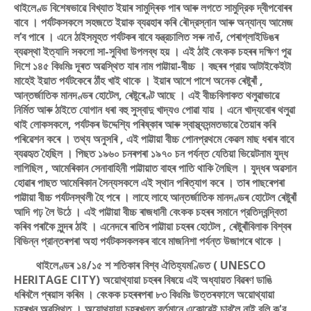
থাইলেণ্ড বিশেষভাৱে বিখ্যাত ইয়াৰ সামুদ্ৰিক পাৰ আৰু লগতে সামুদ্রিক দ্বীপবােৰৰ
বাবে । পর্যটকসকলে সহজতে ইয়াক ব্যৱহাৰ কৰি ৰৌদ্রস্নান আৰু অন্যান্য আমেজ
ল’ব পাৰে । এনে ঠাইসমূহত পর্যটকৰ বাবে যন্ত্রচালিত সৰু নাওঁ, পেৰাগ্লাইডিঙৰ
ব্যৱস্থা ইত্যাদি সকলো সা-সুবিধা উপলব্ধ হয় । এই ঠাই বেংকক চহৰৰ দক্ষিণ পূৱ
দিশে ১৪৫ কিঃমিঃ দূৰত অৱস্থিত যাৰ নাম পাট্টায়া-বীচ্চ । বছৰৰ প্রায় আটাইকেইটা
মাহেই ইয়াত পর্যটকেৰে ঠাঁহ খাই থাকে । ইয়াৰ আশে পাশে অনেক ৰেষ্টুৰাঁ ,
আন্তর্জাতিক মানদণ্ডৰ হােটেল, ৰেষ্টুৰেণ্ট আছে । এই বীচ্চবিলাকত থলুৱাভাৱে
নির্মিত আৰু ঠাইতে যােগান ধৰা বহু সুস্বাদু খাদ্যও পােৱা যায় । এনে খাদ্যবােৰ থলুৱা
থাই লােকসকলে, পর্যটকৰ উদ্দেশ্যি পৰিষ্কাৰ আৰু স্বাস্থ্যসন্মতভাৱে তৈয়াৰ কৰি
পৰিৱেশন কৰে । তথ্য অনুসৰি , এই পাট্টায়া বীচ্চ পােনপ্রথমে কেৱল মাছ ধৰাৰ বাবে
ব্যৱহৃত হৈছিল । পিছত ১৯৬০ চনৰপৰা ১৯৭০ চন পর্যন্ত যেতিয়া ভিয়েটনাম যুদ্ধ
লাগিছিল , আমেৰিকান সেনাবাহিনী পাট্টায়াত বাহৰ পাতি থাকি লৈছিল । যুদ্ধৰ অৱসান
হােৱাৰ পাছত আমেৰিকান সৈন্যসকলে এই স্থান পৰিত্যাগ কৰে । তাৰ পাছৰেপৰা
পাট্টায়া বীচ্চ পর্যটনস্থলী হৈ পৰে । লাহে লাহে আন্তর্জাতিক মানদণ্ডৰ হােটেল ৰেষ্টুৰাঁ
আদি গঢ় লৈ উঠে । এই পাট্টায়া বীচ্চ ৰাজধানী বেংকক চহৰৰ সমানে প্রতিদ্বন্দ্বিতা
কৰিব পৰাকৈ সুন্দৰ ঠাই । এনেদৰে ৰাতিৰ পাট্টায়া চহৰৰ হােটেল , ৰেষ্টুৰাঁবিলাক বিশ্বৰ
বিভিন্ন প্রান্তৰপৰা অহা পর্যটকসকলকৰ বাবে মাজনিশা পর্যন্ত উজাগৰে থাকে ।
থাইলেণ্ডৰ ১৪/১৫ শ শতিকাৰ বিশ্ব ঐতিহ্যমণ্ডিত ( UNESCO
HERITAGE CITY) অয়ােথ্যায়া চহৰৰ বিষয়ে এই অধ্যায়ত বিৱৰণ ডাঙি
ধৰিবলৈ প্ৰয়াস কৰিম । বেংকক চহৰৰপৰা ৮৩ কিঃমিঃ উত্তৰফালে অয়ােথ্যায়া
চহৰখন অৱস্থিত । অয়ােথ্যায়া চহৰখনত বর্তমানে একোৱেই চাবলৈ নাই বুলি ক'ব