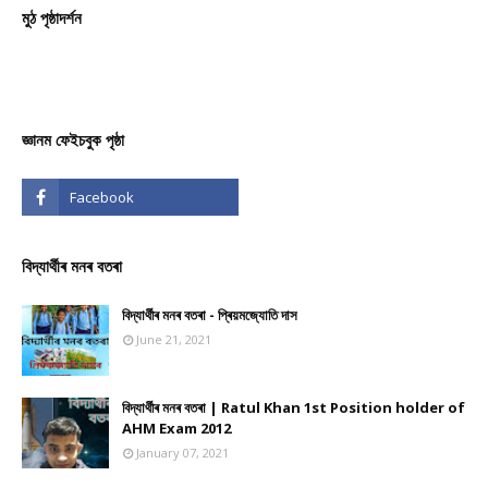
মুঠ পৃষ্ঠাদৰ্শন
জ্ঞানম ফেইচবুক পৃষ্ঠা
বিদ্যাৰ্থীৰ মনৰ বতৰা
বিদ্যাৰ্থীৰ মনৰ বতৰা - প্ৰিয়মজ্যোতি দাস
June 21, 2021
বিদ্যাৰ্থীৰ মনৰ বতৰা | Ratul Khan 1st Position holder of
AHM Exam 2012
January 07, 2021