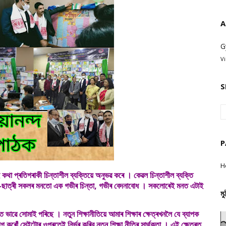
A
G
V
S
P
H
 প্ৰতিগৰাকী চিন্তাশীল ব্যক্তিয়ে অনুভৱ কৰে । কেৱল চিন্তাশীল ব্যক্তি
-ছাত্ৰী সকলৰ মনতো এক গভীৰ চিন্তা, গভীৰ বেদনাবোধ । সকলোৰেই মনত এটাই
মু
াৱে সোমাই পৰিছে । নতুন শিক্ষানীতিয়ে আমাৰ শিক্ষাৰ ক্ষেত্ৰখনলৈ যে ব্যাপক
গ কৰোঁ সেইটোৰ ওপৰতেই নিৰ্ভৰ কৰিব নতুন শিক্ষা নীতিৰ সাৰ্থকতা । এই ক্ষেত্ৰত