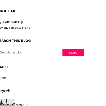
BOUT ME
yanam Kamrup
iew my complete profile
EARCH THIS BLOG
AGES
ome
ঠ পৃষ্ঠাদৰ্শন
9
2
0
7
3
8