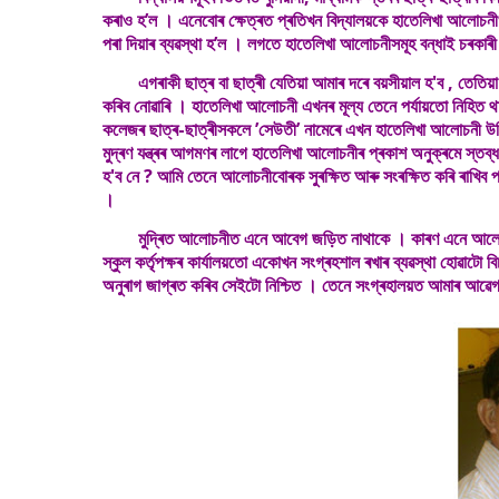
কৰাও হ’ল । এনেবোৰ ক্ষেত্ৰত প্ৰতিখন বিদ্যালয়কে হাতেলিখা আ
পৰা দিয়াৰ ব্যৱস্থা হ’ল । লগতে হাতেলিখা আলোচনীসমূহ বন্ধাই চৰকাৰী স
এগৰাকী ছাত্ৰ বা ছাত্ৰী যেতিয়া আমাৰ দৰে বয়সীয়াল হ'ব , তেতিয়া ত
কৰিব নোৱাৰি । হাতেলিখা আলোচনী এখনৰ মূল্য তেনে পৰ্যায়তো নিহি
কলেজৰ ছাত্ৰ-ছাত্ৰীসকলে ’সেউতী’ নামেৰে এখন হাতেলিখা আলোচনী 
মুদ্ৰণ যন্ত্ৰৰ আগমণৰ লাগে হাতেলিখা আলোচনীৰ প্ৰকাশ অনুক্ৰমে স্ত
হ'ব নে ? আমি তেনে আলোচনীবোৰক সুৰক্ষিত আৰু সংৰক্ষিত কৰি ৰাখিব 
।
মুদ্ৰিত আলোচনীত এনে আবেগ জড়িত নাথাকে । কাৰণ এনে আলোচনীত
স্কুল কৰ্তৃপক্ষৰ কাৰ্যালয়তো একোখন সংগ্ৰহশাল ৰখাৰ ব্যৱস্থা হোৱাটো 
অনুৰাগ জাগ্ৰত কৰিব সেইটো নিশ্চিত । তেনে সংগ্ৰহালয়ত আমাৰ আৱেগ-