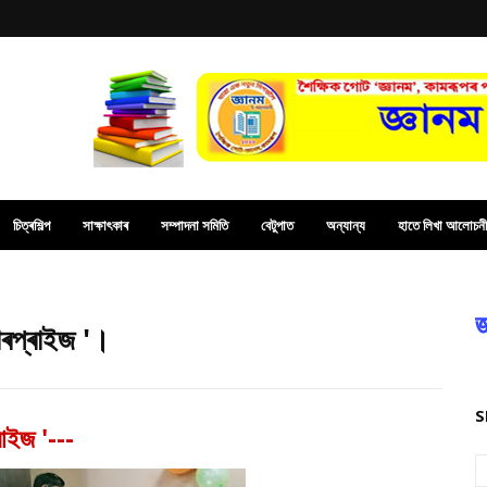
চিত্ৰশিল্প
সাক্ষাৎকাৰ
সম্পাদনা সমিতি
বেটুপাত
অন্যান্য
হাতে লিখা আলোচনী
জ
ৰপ্ৰাইজ '।
S
াইজ '---