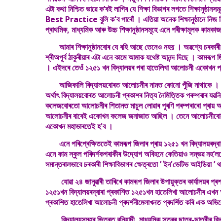
এটা কথা নিশ্চিত ভাৱে কʼবই লাগিব যে শিক্ষা বিভাগৰ লগতে শিক্ষানুষ্ঠ
Best Practice বুলি ক'ব পাৰোঁ । এতিয়া অনেক শিক্ষানুষ্ঠানে নি
প্ৰাথমিক, মাধ্যমিক আৰু উচ্চ শিক্ষানুষ্ঠানসমূহে এনে পৰীক্ষামূলক ক
আমাৰ শিক্ষানুষ্ঠানবোৰ যে বহি আছে তেনেও নহয় । অৱশ্যে চৰকাৰী বি
শ্ৰীঅপূৰ্ব ঠাকুৰীয়াৰ এটা এনে কামে আমাক যথেষ্ট আনন্দ দিছে । কামৰ
। এইদৰে তেওঁ ১২৫১ খন বিদ্যালয়ৰ পৰা হাতেলিখা আলোচনী একোখন প্ৰ
আজিকালি বিদ্যালয়বোৰত আলোচনীৰ নামত কোনো পুঁজি নাথাকে । ছাত্র
অৰ্থাৎ বিদ্যালয়বোৰত আলোচনী প্ৰকাশৰ নিত্য নৈমিত্তিক পৰম্পৰাৰ 
কলেজবোৰতো আলোচনীৰ শিতানত মাচুল লোৱাৰ পুৰণি পৰম্পৰাৰো প্ৰায়
আলোচনীৰ বাবেই একোখন কলেজ জনাজাত আছিল । তেনে আলোচনীবোৰ সং
একোখন মহাভাৰতেই হ'ব ।
এনে পৰিপ্ৰেক্ষিততেই কামৰূপ জিলাৰ প্ৰায় ১২৫১ খন বিদ্যালয়ৰদ্বাৰা
এনে কাম স্কুল পৰিদৰ্শকগৰাকীৰ উদ্যোগ অবিহনে কেতিয়াও সম্ভৱ নহʼলহেঁত
সমান্তৰালভাবে চৰকাৰী শিক্ষাবিভাগৰ ক্ষেত্ৰতো ’ ইন'ভেটিভ আইডিয়া ’ 
যোৱা ২৪ জানুৱাৰী তাৰিখে কামৰূপ জিলাৰ উপায়ুক্তৰ কাৰ্যালয়ৰ প্ৰ
১২৫১খন বিদ্যালয়ৰদ্বাৰা প্ৰকাশিত ১২৫১খন হাতেলিখা আলোচনীৰ এখন আনুষ্
প্ৰকাশিত হাতেলিখা আলোচনী প্ৰদৰ্শনীমেলাখনত প্ৰদৰ্শিত কৰি এক অভি
বিদ্যালয়সমূহৰ ভিতৰত বুনিয়াদী, মাধ্যমিক স্তৰৰ ছাত্ৰ-ছাত্ৰীৰ বিদ