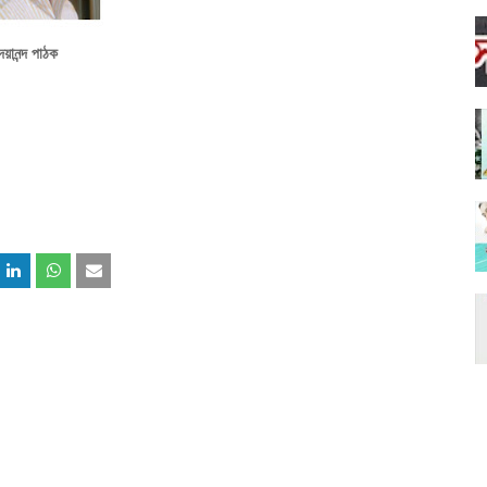
দয়ানন্দ পাঠক