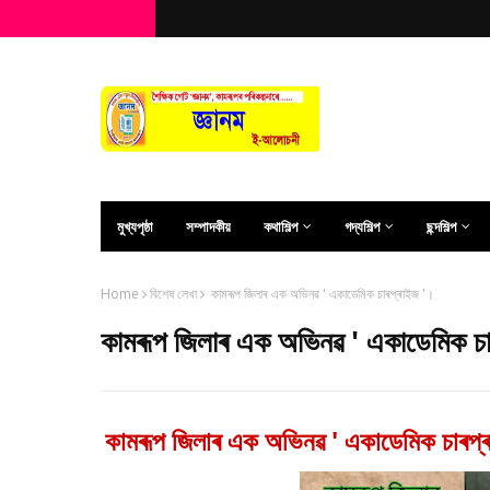
মুখ্যপৃষ্ঠা
সম্পাদকীয়
কথাশিল্প
গদ্যশিল্প
ছন্দশিল্প
Home
বিশেষ লেখা
কামৰূপ জিলাৰ এক অভিনৱ ' একাডেমিক চাৰপ্ৰাইজ '।
কামৰূপ জিলাৰ এক অভিনৱ ' একাডেমিক চা
কামৰূপ জিলাৰ এক অভিনৱ ' একাডেমিক চাৰপ্ৰ