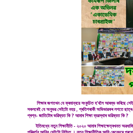
শিক্ষাৰ জগতখন যে ক্ৰমান্বয়ে সংকুচিত হ'বলৈ আৰম্ভ কৰিছে সেই কথা
সকলৰেই যে অনুভৱ সেইটো নহয় , প্ৰতিগৰাকী অভিভাৱকৰ লগতে ছাত্ৰ
প্ৰশ্ন- জাতিটোৰ ভৱিষ্যত কি ? আমাৰ শিক্ষা ব্যৱস্থাৰ ভৱিষ্যত কি ?
ইতিমধ্যে নতুন শিক্ষানীতি - ২০২০ আমাৰ শিক্ষাক্ষেত্ৰখনত অৱধাৰিত ভ
পৰিৱৰ্তন আনিব সেইটো নিশ্চিত । নতুন শিক্ষানীতিক আমি কেনেদৰে প্ৰয়ো