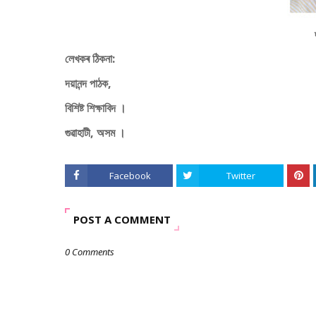
লেখকৰ ঠিকনা:
দয়ানন্দ পাঠক,
বিশিষ্ট শিক্ষাবিদ ।
গুৱাহাটী, অসম ।
Facebook
Twitter
POST A COMMENT
0 Comments