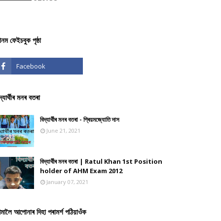
ঞানম ফেইচবুক পৃষ্ঠা
দ্যাৰ্থীৰ মনৰ বতৰা
বিদ্যাৰ্থীৰ মনৰ বতৰা - প্ৰিয়মজ্যোতি দাস
June 21, 2021
বিদ্যাৰ্থীৰ মনৰ বতৰা | Ratul Khan 1st Position
holder of AHM Exam 2012
January 07, 2021
মালৈ আপোনাৰ দিহা পৰামৰ্শ পঠিয়াওঁক