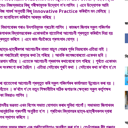
ানসমূহেও নিজস্বভাৱে কিছু পৰীক্ষামূলক উদ্যোগ ল'ব লাগিব । এনে উদ্যোগক আমি
জ নিজ সামৰ্থ অনুযায়ী কিছু Innovative Practice কৰিবলৈ মন মেলিছে ।
ামকাজত মনোনিবেশ কৰিবলৈ আৰম্ভ কৰিছে ।
জ্
ভাগবোৰৰ পৰাও উদগনিমূলক প্ৰচেষ্টা লাগিব । কামৰূপ জিলাৰ স্কুল পৰিদৰ্শক
ূপ জিলাখনৰ বিদ্যালয়বোৰক একোখনকৈ হাতেলিখা আলোচনী প্ৰস্তুত কৰিবলৈ দিয়া হয়
স্তুত কৰিলে । এনে কাম সঁচাকৈয়ে প্ৰশংসাৰ যোগ্য ।
-ছাত্ৰীৰপৰা আলোচনীৰ নামত মাচুল লোৱাৰ পূৰ্বৰ নিয়মবোৰ এতিয়া নাই ।
যৱনিকা পৰাটোৱেই বাস্তৱ কথা হৈ পৰিছে । আনকি কলেজবোৰতো একেখন ছবি ।
বি
 অৱসান ঘটিছে । এতেকে আলোচনী প্ৰকাশৰ কথাবোৰো তল পৰিছে । পূৰ্বতে একোখন
ৰক্ষণো কৰা হৈছিল । এতিয়া সেইবোৰ পুৰণি কথা । সেইবোৰ কথা ক'বলৈ হ'লে
 হাতেলেখা আলোচনী প্ৰস্তুত কৰি স্কুল পৰিদৰ্শকৰ কাৰ্যালয়ত উন্মোচন কৰা হয় ।
েন । ক'বলৈ গ'লে নতুন শিক্ষানীতিৰ সঠিক ৰূপায়ণৰ ক্ষেত্ৰত স্কুল কৰ্তৃপক্ষৰ
থকা বিষয়াও লাগিব ।
শাসনীয় ভৱনত এখন বিশেষ সভাত যোগদান কৰাৰ সুবিধা পালোঁ। সভাখনত জিলাখনৰ
ঠানিক প্ৰদৰ্শনী অনুষ্ঠিত হ'ল । প্ৰতিখন বিদ্যালয়ৰ ছাত্ৰ-ছাত্ৰীসকলৰ দ্বাৰা
লেখ স্থাপন কৰিলে ।
আ
্যালয় সমূহৰ মাজত এক প্ৰতিযোগিতাও অনুষ্ঠিত কৰা হ’ল। তেওঁলোকক বঁটা প্ৰদান