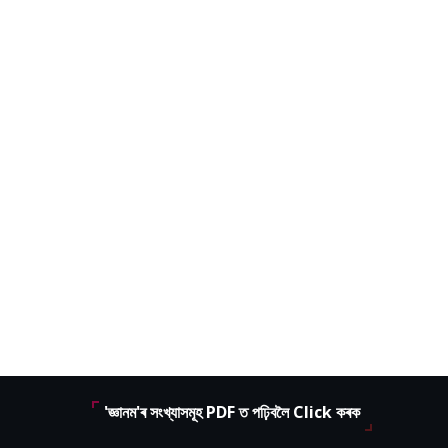
'জ্ঞানম'ৰ সংখ্যাসমূহ PDF ত পঢ়িবলৈ Click কৰক