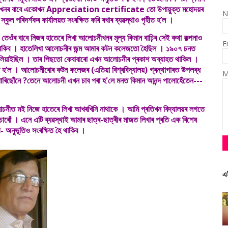
লোচনীখনৰ বাবে একোখন Appreciation certificate তো উপায়ুক্ত মহোদয়ৰ
N
্কুল পৰিদৰ্শকৰ কাৰ্যালয়ত সংৰক্ষিত কৰি ৰখাৰ ব্যৱস্থাও গৃহীত হ’ল ।
েওঁৰ বাবে নিজৰ হাতেৰে লিখা আলোচনীখনৰ মূল্য কিমান বাঢ়িব সেই কথা কল্পনাও
E
ত থাকিব । হাতেলিখা আলোচনীৰ জন্ম আমাৰ কটন কলেজতো হৈছিল । ১৯০৭ চনত
উলিয়াইছিল । তাৰ পিছতো কেবাবাৰো এখন আলোচনীৰ প্ৰকাশ অব্যাহত থাকিল ।
ব্ধ হ’ল । আলোচনীবোৰ কটন কলেজৰ (এতিয়া বিশ্ববিদ্যালয়) গ্ৰন্থাগাৰত উপলব্ধ
M
পাৰিছোঁনে ?তেনে আলোচনী এখন চাব পৰা হ'লে মনত কিমান আনন্দ পালোহেঁতেন---
 মই নিজে হাতেৰে লিখা আখৰখিনি নাথাকে । আমি প্ৰতিখন বিদ্যালয়ৰ লগতে
বিচাৰোঁ । এনে এটি ব্যৱস্থাই আমাৰ ছাত্ৰ-ছাত্ৰীৰ মাজত লিখাৰ প্ৰতি এক বিশেষ
 অনুভূতিও সংৰক্ষিত হৈ থাকিব ।
এ