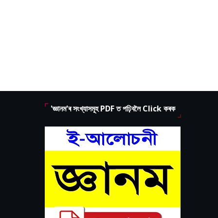
'জ্ঞানম'ৰ সংখ্যাসমূহ PDF ত পঢ়িবলৈ Click কৰক