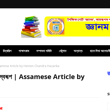
চিত্ৰশিল্প
সাক্ষাৎকাৰ
সম্পাদনা সমিতি
বেটুপাত
অন্যান্য
হাতে লিখা আলোচনী
ূপ | Assamese Article by Hemen Chandra Hazarika
জ
্টাৰস্বৰূপ | Assamese Article by
S
ূপ