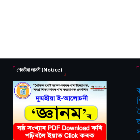
শেহতীয়া জাননী (Notice)
ক
শ
‘
ত
স