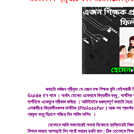
কথাটো সৰ্বজন স্বীকৃত যে এজন দক্ষ শিক্ষক বুলি সেইগৰা
Guide হ'ব পাৰে । অৰ্থাৎ তেখেত একেধাৰে বিদ্যাৰ্থীৰ বন্ধু , দাৰ্শনিক
দাৰ্শনিকে একেমুখে স্বীকাৰ কৰিছে । আটাইতকৈ গুৰুত্বপূৰ্ণ কথাটো হৈছে 
এগৰাকীয়ে বিদ্যাৰ্থীসকলৰ দাৰ্শনিক (Philosofer ) আৰু পথ প্ৰদৰ্
প্ৰকৃত বন্ধু হিচাপে পৰিচয় দিব পাৰিব লাগিব ।
যেনেদৰে আমি সকলোৱেই অথবা যিকোনো ব্যক্তিয়েই নিজৰ নিজৰ প্ৰি
বিপদৰ সময়ত আগবঢ়াই দিব পাৰোঁ সহায়ৰ দুখনি হাত ; ঠিক তেনেদৰে শিক্