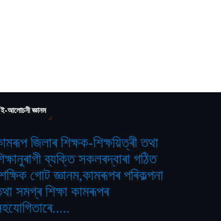
ই-আলোচনী জ্ঞানম
ামৰূপ জিলাৰ শিক্ষক-শিক্ষয়িত্ৰী তথা
িক্ষানুৰাগী ব্যক্তি সকলৰদ্বাৰা গঠিত
শৈক্ষিক গোট জ্ঞানম,কামৰূপৰ পৰিকল্পনা
থা সমগ্ৰ শিক্ষা কামৰূপৰ
হযোগিতাৰে.....