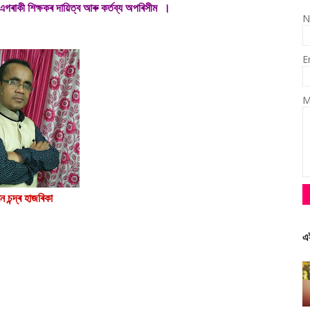
এগৰাকী শিক্ষকৰ দায়িত্ব আৰু কৰ্তব্য অপৰিসীম ।
N
E
M
ন চন্দ্ৰ হাজৰিকা
এ