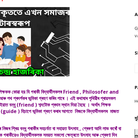
A
G
V
S
P
কী শিক্ষকক কোৱা হয় যি গৰাকী বিদ্যাৰ্থীসকলৰ Friend , Philosofer and
 আৰু পথ প্ৰদৰ্শকৰ ভূমিকা গ্ৰহণ কৰিব পাৰে । এই কথাষাৰ পৃথিৱীৰ প্ৰায়সকল
H
ইয়াত বন্ধু (friend ) শব্দটোক প্ৰথম স্থান দিয়া হৈছে । অৰ্থাৎ শিক্ষক
শক (guide ) হিচাপে ভূমিকা গ্ৰহণ কৰাৰ আগতে নিজকে বিদ্যাৰ্থীসকলৰ মাজত
মু
য় বন্ধু গৰাকীৰ সহচৰ্যত বা সহায়ত উৎসাহ , প্ৰেৰণা আদি লাভ কৰোঁ বা
ষক গৰাকীয়েও বিদ্যাৰ্থীসকলক সময়ত সকলো ক্ষেত্ৰতে উৎসাহ আৰু প্ৰেৰণা দিব