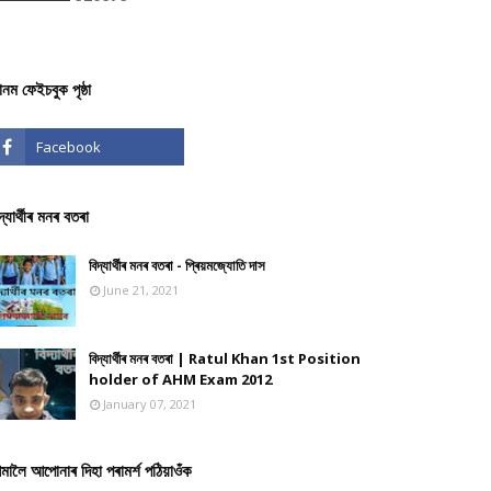
ঞানম ফেইচবুক পৃষ্ঠা
দ্যাৰ্থীৰ মনৰ বতৰা
বিদ্যাৰ্থীৰ মনৰ বতৰা - প্ৰিয়মজ্যোতি দাস
June 21, 2021
বিদ্যাৰ্থীৰ মনৰ বতৰা | Ratul Khan 1st Position
holder of AHM Exam 2012
January 07, 2021
মালৈ আপোনাৰ দিহা পৰামৰ্শ পঠিয়াওঁক