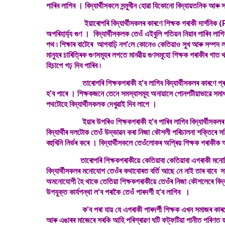
পাৰিব লাগিব । বিদ্যাৰ্থীসকলে সন্মুখীন হোৱা যিকোনো বিদ্যায়তনিক আ
ইয়াৰোপৰি বিদ্যাৰ্থীসকলৰ কাৰণে শিক্ষক গৰাকী দাৰ্শনিক (Ph
অপৰিহাৰ্য্য গুণ । বিদ্যাৰ্থীসকলক তেওঁ এইবুলি পতিয়ন নিয়াব পাৰিব 
পথ ৷ শিক্ষাৰ বাটেৰে আগবাঢ়ি নগ’লে কোনেও কেতিয়াও সুখ আৰু সম্পদ লা
মানুহৰ চাৰিত্ৰিক গুণসমূহৰ লগতে মানৱীয় গুণসমূহো শিক্ষক গৰাকীৰ গাত
হিচাপে গঢ় দিব পাৰিব ৷
তাৰোপৰি শিক্ষকগৰাকী হ'ব লাগিব বিদ্যাৰ্থীসকলৰ কাৰণে প্ৰকৃত দক্ষ
হ'ব পাৰে । শিক্ষকজনে তেনে সমস্যাসমূহ অনায়াসে পোনপটীয়াভাৱে সমাধ
পথটোহে বিদ্যাৰ্থীসকলক দেখুৱাই দিব লাগে ।
ইয়াৰ উপৰিও শিক্ষকগৰাকী হ'ব পাৰিব লাগিব বিদ্যাৰ্থীসকলৰ কাৰণে 
বিদ্যাৰ্থীৰ দলটোক তেওঁ উদ্ভাৱন কৰা নিজা কৌশলী পৰিচালনা শক্তিৰে
বহুখিনি নিৰ্ভৰ কৰে । বিদ্যাৰ্থীসকলে তেওঁলোকৰ অপ্ৰিয় শিক্ষক গৰাকীক 
তাৰোপৰি শিক্ষকগৰাকীয়ে কেতিয়াবা কেতিয়াবা এগৰাকী মনোবিজ্ঞা
বিদ্যাৰ্থীসকলৰ মনোযোগ তেওঁৰ কথাবোৰত বৰ্তি আছে নে নাই তাৰ বাবে সদ
অমনোযোগী হৈ থাকে তেতিয়া শিক্ষকগৰাকীয়ে তেওঁৰ নিজা কৌশলেৰে বিদ্য
উপযুক্ত কাৰ্যপন্থা ল'ব পৰাকৈ তেওঁ পাৰদৰ্শী হ'ব লাগিব ।
ক'ব পৰা যায় যে এগৰাকী পাৰদৰ্শী শিক্ষক এখন সমাজৰ কাৰণে ফিল্টা
আৰু এঙাৰৰ মাজেৰে সৰকি আহি পৰিশ্ৰাৱণ ঘটি ফট্‌ফটিয়া পানীত পৰিণত হ