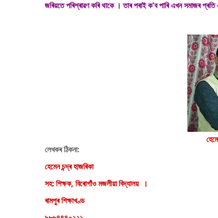
জৰিয়তে পৰিশ্ৰাৱণ কৰি থাকে । তাৰ পৰাই ক'ব পাৰি এখন সমাজৰ প্ৰতি 
হেমে
লেখকৰ ঠিকনা:
হেমেন চন্দ্ৰ হাজৰিকা
সহ: শিক্ষক,
বিৰোগাঁও মজলীয়া বিদ্যালয় ।
ৰামপুৰ শিক্ষাখণ্ড
৯৮৬৪৪৪০২২১