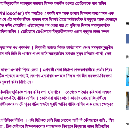
ৰু সহ:বিদ্যাতনিক সমস্যাৰ সমাধান শিক্ষক গৰাকীৰ ওচৰত তেওঁলোকে পাব লাগিব ।
ilosofer) হ'ব পৰাটোও এগৰাকী দক্ষ আৰু গুণবান শিক্ষকৰ কাৰণে আন এক
লাগিব যে এটা সাৰ্থক জীৱন-যাপনৰ বাবে শিক্ষাই হৈছে আটাইতকৈ উপযুক্ত আৰু একমাত্ৰ
জ্
ভ কৰিব নোৱাৰিব ৷ এইক্ষেত্ৰত গম পোৱা যায় যে পুথিগত শিক্ষাৰ সমান্তৰালকৈ
 থাকিব লাগিব । তেতিয়াহে তেওঁলোকে বিদ্যাৰ্থীসকলক এজন প্ৰকৃত মানৱ সম্পদ
 পথ প্ৰদৰ্শক । বিদ্যাৰ্থী সমাজে শিকন কাৰ্যত নানা ধৰণৰ সমস্যাৰ সন্মুখীন
ান কৰি নিদি যি পথেৰে গ'লে আমি সমস্যাটোৰ সমাধান সূত্ৰ উলিয়াব পাৰোঁ, সেই
বি
এগৰাকী প্ৰিয় নেতা । এগৰাকী নেতা হিচাপে শিক্ষকগৰাকীয়ে তেওঁৰ প্ৰিয়
 সঠিক পথেৰে আগবঢ়াই নিব পৰা-নোৱাৰাৰ ওপৰতে শিক্ষক গৰাকীৰ সফলতা-বিফলতা
অনুকৰণ কৰিব নিবিচাৰে ৷
নীৰ ভূমিকাও পালন কৰিব লগা হ'ব পাৰে । তেখেতে পাঠদান কৰি থকা সময়ত
া সতৰ্ক হৈ থাকিব লাগিব । কেতিয়াবা যদি কোনো কাৰণত কোনো বিদ্যাৰ্থীয়ে
াৰ্থীসকলৰ মনটো পুনৰ পাঠৰ মাজলৈ ঘূৰাই আনিব পাৰিব লাগিব আৰু তেনে ক্ষেত্ৰত
ৰৰ নিচিনা । এটা ফিল্টাৰত ঢালি দিয়া লেতেৰা পানী যি কৌশলেৰে বালি , শিল
আ
য় , ঠিক সেইদৰে শিক্ষকসকলেও সমাজখনক নিৰন্তৰ বিদ্যালয় নামৰ ফিল্টাৰটোৰ