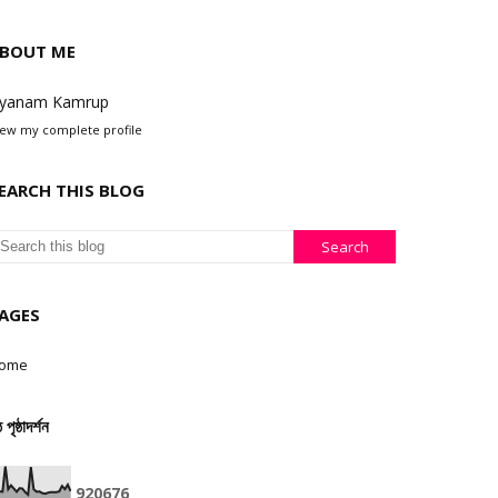
BOUT ME
yanam Kamrup
iew my complete profile
EARCH THIS BLOG
AGES
ome
ঠ পৃষ্ঠাদৰ্শন
9
2
0
6
7
6