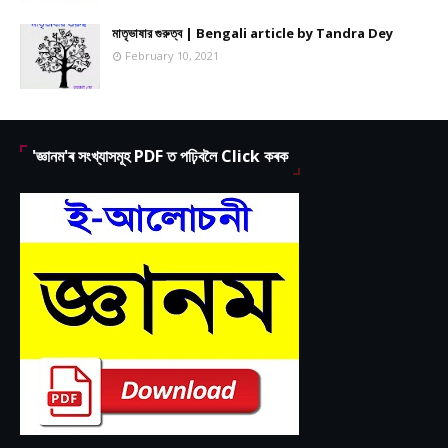
মাতৃভাষার গুরুত্ব | Bengali article by Tandra Dey
February 10, 2021
'জ্ঞানম'ৰ সংখ্যাসমূহ PDF ত পঢ়িবলৈ Click কৰক