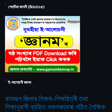
শেহতীয়া জাননী (Notice)
ই-আলোচনী জ্ঞানম
কামৰূপ জিলাৰ শিক্ষক-শিক্ষয়িত্ৰী তথা
শিক্ষানুৰাগী ব্যক্তি সকলৰদ্বাৰা গঠিত
শৈক্ষিক
‘