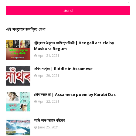
এই সপ্তাহৰ জনপ্ৰিয় লেখা
রবীন্দ্রনাথ ঠাকুরের সংক্ষিপ্ত জীবনী | Bengali article by
Maskura Begum
April 21, 2021
সাঁথৰ সংগ্ৰহ | Riddle in Assamese
April 20, 2021
মোৰ মৰমৰ মা | Assamese poem by Karabi Das
April 22, 2021
আমি আৰু আমাৰ পৰিৱেশ
June 25, 2021