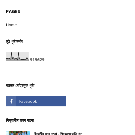
PAGES
Home
মুঠ পৃষ্ঠাদৰ্শন
9
1
9
6
2
9
জ্ঞানম ফেইচবুক পৃষ্ঠা
বিদ্যাৰ্থীৰ মনৰ বতৰা
বিদ্যাৰ্থীৰ মনৰ বতৰা - প্ৰিয়মজ্যোতি দাস