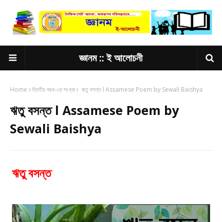
জ্ঞানম :: ই আলোচনী
Home
দ্বিতীয় বছৰ-৩য় সংখ্যা
ঋতু বসন্ত l Assamese Poem by Sewali Baishya
ঋতু বসন্ত l Assamese Poem by
Sewali Baishya
ঋতু বসন্ত