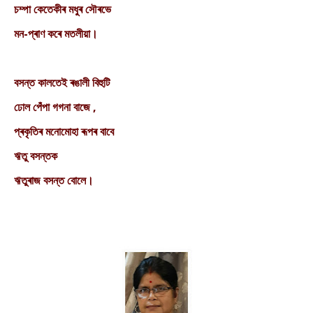
চম্পা কেতেকীৰ মধুৰ সৌৰভে
মন-প্ৰাণ কৰে মতলীয়া।
বসন্ত কালতেই ৰঙালী বিহুটি
ঢোল পেঁপা গগনা বাজে ,
প্ৰকৃতিৰ মনোমোহা ৰূপৰ বাবে
ঋতু বসন্তক
ঋতুৰাজ বসন্ত বোলে।