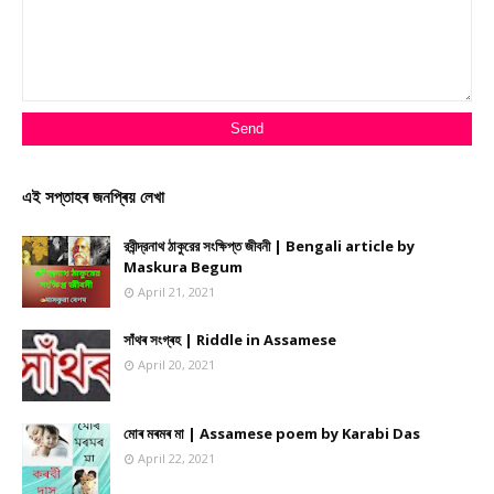
এই সপ্তাহৰ জনপ্ৰিয় লেখা
রবীন্দ্রনাথ ঠাকুরের সংক্ষিপ্ত জীবনী | Bengali article by
Maskura Begum
April 21, 2021
সাঁথৰ সংগ্ৰহ | Riddle in Assamese
April 20, 2021
মোৰ মৰমৰ মা | Assamese poem by Karabi Das
April 22, 2021