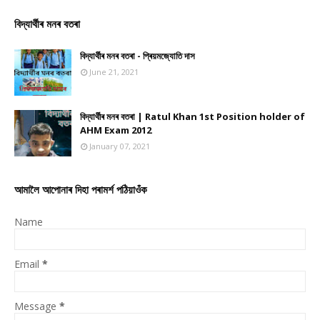
বিদ্যাৰ্থীৰ মনৰ বতৰা
বিদ্যাৰ্থীৰ মনৰ বতৰা - প্ৰিয়মজ্যোতি দাস
June 21, 2021
বিদ্যাৰ্থীৰ মনৰ বতৰা | Ratul Khan 1st Position holder of
AHM Exam 2012
January 07, 2021
আমালৈ আপোনাৰ দিহা পৰামৰ্শ পঠিয়াওঁক
Name
Email
*
Message
*