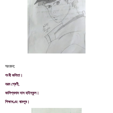
অংকন:
পংখী কলিতা।
নৱম শ্ৰেণী,
কালিপ্ৰসাদ দাস হাইস্কুল।
শিক্ষাখণ্ড: ৰামপুৰ।