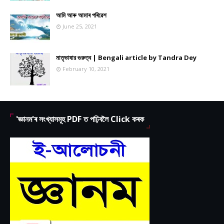
আমি আৰু আমাৰ পৰিৱেশ
June 25, 2021
মাতৃভাষার গুরুত্ব | Bengali article by Tandra Dey
February 10, 2021
'জ্ঞানম'ৰ সংখ্যাসমূহ PDF ত পঢ়িবলৈ Click কৰক