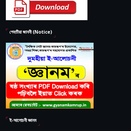
শেহতীয়া জাননী (Notice)
ই-আলোচনী জ্ঞানম