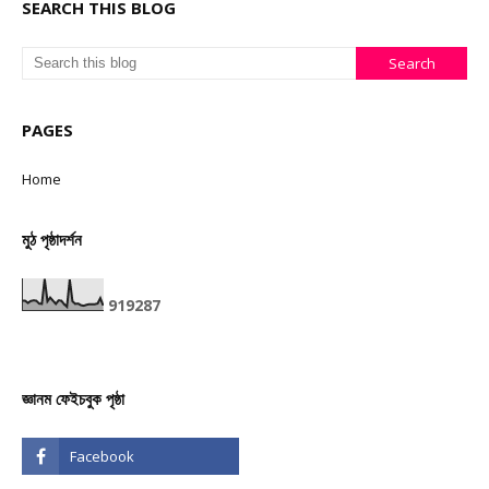
SEARCH THIS BLOG
PAGES
Home
মুঠ পৃষ্ঠাদৰ্শন
9
1
9
2
8
7
জ্ঞানম ফেইচবুক পৃষ্ঠা