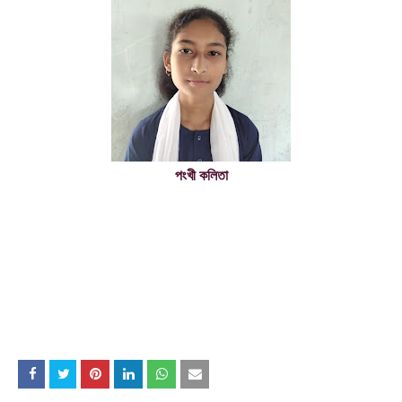
পংখী কলিতা