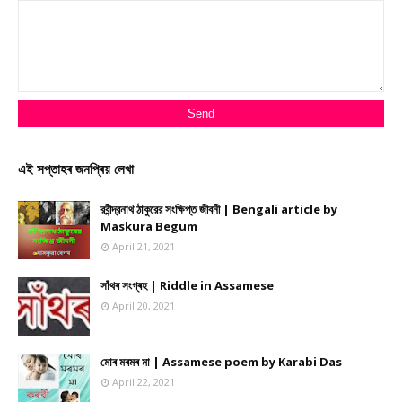
এই সপ্তাহৰ জনপ্ৰিয় লেখা
রবীন্দ্রনাথ ঠাকুরের সংক্ষিপ্ত জীবনী | Bengali article by
Maskura Begum
April 21, 2021
সাঁথৰ সংগ্ৰহ | Riddle in Assamese
April 20, 2021
মোৰ মৰমৰ মা | Assamese poem by Karabi Das
April 22, 2021