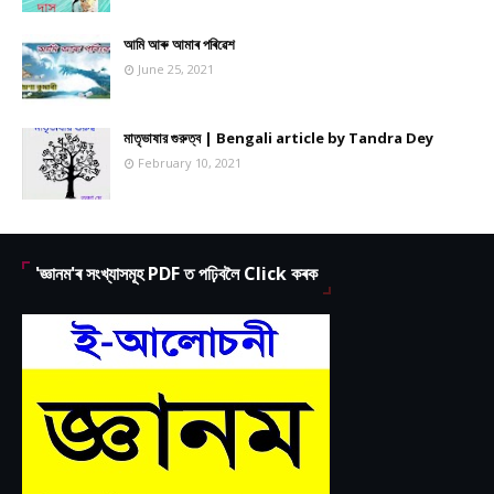
আমি আৰু আমাৰ পৰিৱেশ
June 25, 2021
মাতৃভাষার গুরুত্ব | Bengali article by Tandra Dey
February 10, 2021
'জ্ঞানম'ৰ সংখ্যাসমূহ PDF ত পঢ়িবলৈ Click কৰক