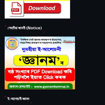
শেহতীয়া জাননী (Notice)
ই-আলোচনী জ্ঞানম