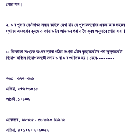
পোৱা যাব।
২. ৯ ৰ পূৰণৰ নেওঁতাখন লক্ষ্য কৰিলে দেখা যায় যে পূৰণফলবোৰৰ একক আৰু দহকৰ
স্থানৰ অংকবোৰ ক্ৰমে ০ ৰপৰা ৯ লৈ আৰু ৯ৰ পৰা ০ লৈ ক্ৰম অনুসাৰে পোৱা যায় ।
৩. যিকোনো সংখ্যক অংকৰ দ্বাৰা গঠিত সংখ্যা এটাৰ বৃহত্তমটোৰ পৰা ক্ষুদ্ৰতমটো
বিয়োগ কৰিলে বিয়োগফলটো সদায় ৯ বা ৯ ৰ গুণিতক হয়। যেনে----------
৭৬৩ - ৩৭৭=৩৯৬
এতিয়া, ৩+৯+৬=১৮
আকৌ ,১+৮=৯
একেদৰে , ৯৮৭৬৫ - ৫৬৭৮৯= ৪১৯৭৬
এতিয়া, ৪+১+৯+৭+৬=২৭