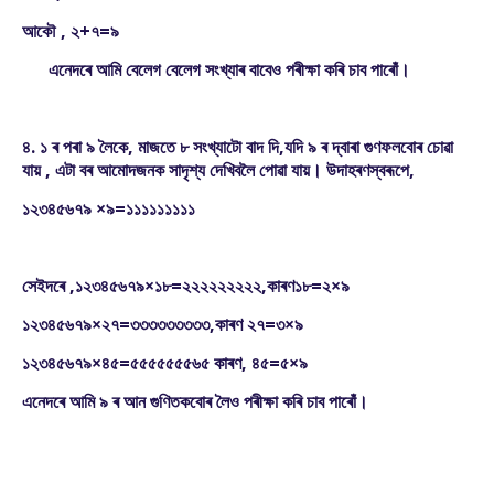
আকৌ , ২+৭=৯
এনেদৰে আমি বেলেগ বেলেগ সংখ্যাৰ বাবেও পৰীক্ষা কৰি চাব পাৰোঁ।
৪. ১ ৰ পৰা ৯ লৈকে, মাজতে ৮ সংখ্যাটো বাদ দি,যদি ৯ ৰ দ্বাৰা গুণফলবোৰ চোৱা
যায় , এটা বৰ আমোদজনক সাদৃশ্য দেখিবলৈ পোৱা যায়। উদাহৰণস্বৰূপে,
১২৩৪৫৬৭৯ ×৯=১১১১১১১১১
সেইদৰে ,১২৩৪৫৬৭৯×১৮=২২২২২২২২২,কাৰণ১৮=২×৯
১২৩৪৫৬৭৯×২৭=৩৩৩৩৩৩৩৩৩,কাৰণ ২৭=৩×৯
১২৩৪৫৬৭৯×৪৫=৫৫৫৫৫৫৫৬৫ কাৰণ, ৪৫=৫×৯
এনেদৰে আমি ৯ ৰ আন গুণিতকবোৰ লৈও পৰীক্ষা কৰি চাব পাৰোঁ।