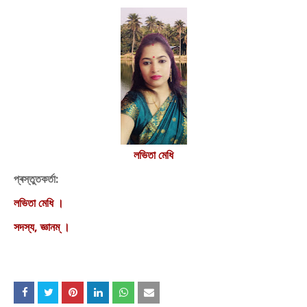
লভিতা মেধি
প্ৰস্তুতকৰ্তা:
লভিতা মেধি ।
সদস্য, জ্ঞানম্ ।