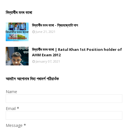
বিদ্যাৰ্থীৰ মনৰ বতৰা
বিদ্যাৰ্থীৰ মনৰ বতৰা - প্ৰিয়মজ্যোতি দাস
June 21, 2021
বিদ্যাৰ্থীৰ মনৰ বতৰা | Ratul Khan 1st Position holder of
AHM Exam 2012
January 07, 2021
আমালৈ আপোনাৰ দিহা পৰামৰ্শ পঠিয়াওঁক
Name
Email
*
Message
*