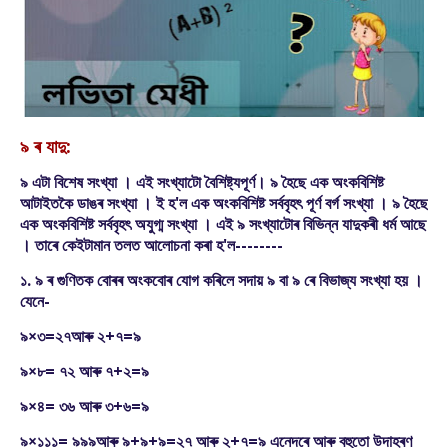
৯ ৰ যাদু:
৯ এটা বিশেষ সংখ্যা । এই সংখ্যাটো বৈশিষ্ট্যপূৰ্ণ। ৯ হৈছে এক অংকবিশিষ্ট
আটাইতকৈ ডাঙৰ সংখ্যা । ই হ'ল এক অংকবিশিষ্ট সৰ্ববৃহৎ পূৰ্ণ বৰ্গ সংখ্যা । ৯ হৈছে
এক অংকবিশিষ্ট সৰ্ববৃহৎ অযুগ্ম সংখ্যা । এই ৯ সংখ্যাটোৰ বিভিন্ন যাদুকৰী ধৰ্ম আছে
। তাৰে কেইটামান তলত আলোচনা কৰা হ'ল--------
১. ৯ ৰ গুণিতক বোৰৰ অংকবোৰ যোগ কৰিলে সদায় ৯ বা ৯ ৰে বিভাজ্য সংখ্যা হয় ।
যেনে-
৯×৩=২৭আৰু ২+৭=৯
৯×৮= ৭২ আৰু ৭+২=৯
৯×৪= ৩৬ আৰু ৩+৬=৯
৯×১১১= ৯৯৯আৰু ৯+৯+৯=২৭ আৰু ২+৭=৯ এনেদৰে আৰু বহুতো উদাহৰণ