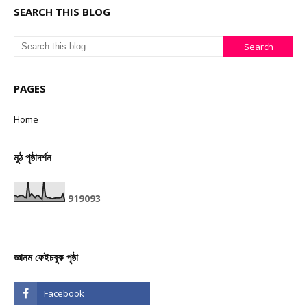
SEARCH THIS BLOG
PAGES
Home
মুঠ পৃষ্ঠাদৰ্শন
9
1
9
0
9
3
জ্ঞানম ফেইচবুক পৃষ্ঠা