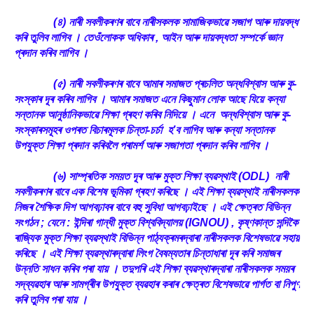
(৪) নাৰী সবলীকৰণৰ বাবে নাৰীসকলক সামাজিকভাৱে সজাগ আৰু দায়বদ্ধ
কৰি তুলিব লাগিব । তেওঁলোকক অধিকাৰ , আইন আৰু দায়বদ্ধতা সম্পৰ্কে জ্ঞান
প্ৰদান কৰিব লাগিব ।
(৫) নাৰী সবলীকৰণৰ বাবে আমাৰ সমাজত প্ৰচলিত অন্ধবিশ্বাস আৰু কু-
সংস্কাৰ দূৰ কৰিব লাগিব । আমাৰ সমাজত এনে কিছুমান লোক আছে যিয়ে কন্যা
সন্তানক আনুষ্ঠানিকভাৱে শিক্ষা গ্ৰহণ কৰিব নিদিয়ে । এনে অন্ধবিশ্বাস আৰু কু-
সংস্কাৰসমূহৰ ওপৰত বিচাৰমূলক চিন্তা-চৰ্চা হ’ব লাগিব আৰু কন্যা সন্তানক
উপযুক্ত শিক্ষা প্ৰদান কৰিবলৈ পৰামৰ্শ আৰু সজাগতা প্ৰদান কৰিব লাগিব ।
(৬) সাম্প্ৰতিক সময়ত দূৰ আৰু মুক্ত শিক্ষা ব্যৱস্থাই (ODL) নাৰী
সবলীকৰণৰ বাবে এক বিশেষ ভূমিকা গ্ৰহণ কৰিছে । এই শিক্ষা ব্যৱস্থাই নাৰীসকলক
নিজৰ শৈক্ষিক দিশ আগবঢ়াবৰ বাবে বহু সুবিধা আগবঢ়াইছে । এই ক্ষেত্ৰত বিভিন্ন
সংগঠন ; যেনে : ইন্দিৰা গান্ধী মুক্ত বিশ্ববিদ্যালয় (IGNOU) , কৃষ্ণকান্ত সন্দিকৈ
ৰাজ্যিক মুক্ত শিক্ষা ব্যৱস্থাই বিভিন্ন পাঠ্যক্ৰমৰদ্বাৰা নাৰীসকলক বিশেষভাৱে সহায়
কৰিছে । এই শিক্ষা ব্যৱস্থাৰদ্বাৰা লিংগ বৈষম্যতাৰ চিন্তাধাৰা দূৰ কৰি সমাজৰ
উন্নতি সাধন কৰিব পৰা যায় । তদুপৰি এই শিক্ষা ব্যৱস্থাৰদ্বাৰা নাৰীসকলক সময়ৰ
সদ্‌ব্যৱহাৰ আৰু সামগ্ৰীৰ উপযুক্ত ব্যৱহাৰ কৰাৰ ক্ষেত্ৰত বিশেষভাৱে পাৰ্গত বা নিপুণ
কৰি তুলিব পৰা যায় ।