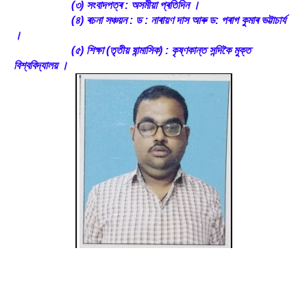
(৩) সংবাদপত্ৰ : অসমীয়া প্ৰতিদিন ।
(৪) ৰচনা সঞ্চয়ন : ড : নাৰায়ণ দাস আৰু ড: পৰাগ কুমাৰ ভট্টাচাৰ্য
।
(৫) শিক্ষা (তৃতীয় ষান্মাসিক) : কৃষ্ণকান্ত সন্দিকৈ মুক্ত
বিশ্ববিদ্যালয় ।