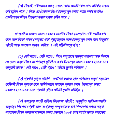
(৭) শিক্ষাই নাৰীসকলক জ্ঞান, দক্ষতা আৰু আত্মবিশ্বাস লাভ কৰিবলৈ সক্ষম
কৰি তুলিব পাৰে । যিয়ে তেওঁলোকক লিংগ বৈষম্য দূৰ কৰাত সহায় কৰাৰ উপৰিও
তেওঁলোকৰ জীৱন নিয়ন্ত্ৰণ কৰাত সহায় কৰিব পাৰে ।
সাম্প্ৰতিক সময়ত ভাৰত চৰকাৰে ভাৰতীয় শিক্ষা ব্যৱস্থাত নাৰী সবলীকৰণৰ
বাবে আৰু শিক্ষা লাভৰ ক্ষেত্ৰত থকা প্ৰত্যাহ্বান আৰু বৈষম্য দূৰ কৰাৰ বাবে কিছুমান
আঁচনি আৰু পদক্ষেপ গ্ৰহণ কৰিছে । এই আঁচনিসমূহ হ’ল :
(১) বেটি বচাও , বেটি পঢ়াও : লিংগ অনুপাতৰ সমস্যা সমাধান আৰু শিক্ষাৰ
ক্ষেত্ৰত কন্যা শিশুৰ অংশগ্ৰহণ সুনিশ্চিত কৰাৰ উদ্দেশ্যে ভাৰত চৰকাৰে ২০১৫ চনৰ
জানুৱাৰী মাহত ' বেটী বচাও , বেটী পঢ়াও ' আঁচনি মুকলি কৰিছিল ।
(২) প্ৰগতি বৃত্তি আঁচনি : অৰ্থনৈতিকভাৱে দুৰ্বল পৰিয়ালৰ কন্যা সন্তানক
কাৰিকৰী শিক্ষা গ্ৰহণৰ বাবে আৰ্থিকভাৱে সাহায্য প্ৰদান কৰাৰ উদ্দেশ্যে ভাৰত
চৰকাৰে ২০১৪-১৫ চনত প্ৰগতি বৃত্তি আঁচনি মুকলি কৰিছিল ।
(৩) কস্তুৰবা গান্ধী বালিকা বিদ্যালয় আঁচনি : অনুসূচিত জাতি-জনজাতি,
অন্যান্য পিছপৰা শ্ৰেণী আৰু সংখ্যালঘু সম্প্ৰদায়কে ধৰি শিক্ষাৰপৰা বঞ্চিত কন্যা
সন্তানক শিক্ষা প্ৰদানৰ লক্ষ্যৰে ভাৰত চৰকাৰে ২০০৪ চনৰ আগষ্ট মাহত কস্তুৰবা