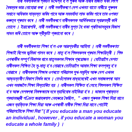
নাৰী সবলীকৰণৰ প্ৰধান উদ্দেশ্য হ’ল পুৰুষ আৰু নাৰীৰ মাজত থকা লিংগ
বৈষম্যৰ ভাৱ নোহোৱা কৰা । নাৰী সবলীকৰণে দেশ এখনত যাতে নাৰীয়ে পুৰুষৰ
সমানে অধিকাৰ সাব্যস্ত কৰিব পাৰে আৰু সমমৰ্যাদা লাভ কৰিব পাৰে তাৰ ওপৰত
গুৰুত্ব প্ৰদান কৰে । নাৰী সবলীকৰণে নাৰীসকলক আৰ্থিকভাৱে স্বাৱলম্বী কৰি
তোলে । ইয়াৰোপৰি , নাৰী সবলীকৰণে নাৰীৰ সুপ্ত হৈ থকা প্ৰতিভাসমূহৰ বিকাশ
সাধন কৰি তোলে আৰু স্বীকৃতি প্ৰদানো কৰে ।
নাৰী সবলীকৰণত শিক্ষা হ’ল এক আৱশ্যকীয় আহিলা । নাৰী সবলীকৰণত
শিক্ষাই বিশেষ ভূমিকা পালন কৰে । মাতৃ হ’ল শিশুসকলৰ প্ৰথম শিক্ষয়িত্ৰী । শিশু
এগৰাকীৰ সম্পূৰ্ণ বিকাশৰ বাবে মাতৃসকলৰ শিক্ষাৰ প্ৰয়োজন । যেতিয়ালৈ দেশত
নাৰীসকল শিক্ষিত হৈ সু-মাতৃ হ’ব নোৱাৰে তেতিয়ালৈ আমাৰ শিক্ষা ফলপ্ৰসু হ’ব
নোৱাৰে । নাৰীসকলৰ শিক্ষাৰ ওপৰতে পৰিয়ালৰ সুখ-সমৃদ্ধি আৰু দেশ এখনৰ
আভ্যন্তৰীণ বিকাশ নিৰ্ভৰ কৰে । তেওঁলোকৰ মাধ্যমেৰেই এখন সমাজৰপৰা আন
এখন সমাজলৈ শিক্ষা বিস্তাৰিত হয় । নাৰীসকল শিক্ষিত হ’লেহে শিশুসকল শিক্ষিত
হ’ব আৰু দেশৰপৰা নিৰক্ষৰতাৰ দৰে ব্যাধিবোৰ নাইকিয়া হ’ব । ভাৰতৰ প্ৰাক্তন
প্ৰধানমন্ত্ৰী পণ্ডিত জৱাহৰলাল নেহৰুৱে কৈছিল , " এজন পুৰুষক শিক্ষা দিয়া মানে
এজন ব্যক্তিক শিক্ষা দিয়া আৰু এগৰাকী নাৰীক শিক্ষা দিয়া মানে গোটেই
পৰিয়ালটোকে শিক্ষা দিয়া "( If you educate a man you educate
an individual , however , if you educate a woman you
educate a whole family ) ।