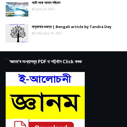
আমি আৰু আমাৰ পৰিৱেশ
June 25, 2021
মাতৃভাষার গুরুত্ব | Bengali article by Tandra Dey
February 10, 2021
'জ্ঞানম'ৰ সংখ্যাসমূহ PDF ত পঢ়িবলৈ Click কৰক