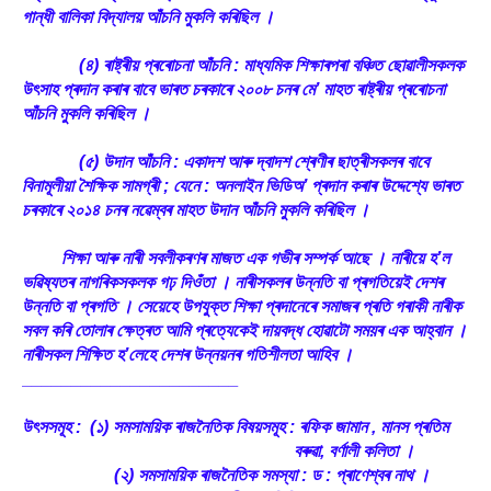
গান্ধী বালিকা বিদ্যালয় আঁচনি মুকলি কৰিছিল ।
(৪) ৰাষ্ট্ৰীয় প্ৰৰোচনা আঁচনি : মাধ্যমিক শিক্ষাৰপৰা বঞ্চিত ছোৱালীসকলক
উৎসাহ প্ৰদান কৰাৰ বাবে ভাৰত চৰকাৰে ২০০৮ চনৰ মে’ মাহত ৰাষ্ট্ৰীয় প্ৰৰোচনা
আঁচনি মুকলি কৰিছিল ।
(৫) উদান আঁচনি : একাদশ আৰু দ্বাদশ শ্ৰেণীৰ ছাত্ৰীসকলৰ বাবে
বিনামূলীয়া শৈক্ষিক সামগ্ৰী ; যেনে : অনলাইন ভিডিঅ’ প্ৰদান কৰাৰ উদ্দেশ্যে ভাৰত
চৰকাৰে ২০১৪ চনৰ নৱেম্বৰ মাহত উদান আঁচনি মুকলি কৰিছিল ।
শিক্ষা আৰু নাৰী সবলীকৰণৰ মাজত এক গভীৰ সম্পৰ্ক আছে । নাৰীয়ে হ’ল
ভৱিষ্যতৰ নাগৰিকসকলক গঢ় দিওঁতা । নাৰীসকলৰ উন্নতি বা প্ৰগতিয়েই দেশৰ
উন্নতি বা প্ৰগতি । সেয়েহে উপযুক্ত শিক্ষা প্ৰদানেৰে সমাজৰ প্ৰতি গৰাকী নাৰীক
সবল কৰি তোলাৰ ক্ষেত্ৰত আমি প্ৰত্যেকেই দায়বদ্ধ হোৱাটো সময়ৰ এক আহ্বান ।
নাৰীসকল শিক্ষিত হ’লেহে দেশৰ উন্নয়নৰ গতিশীলতা আহিব ।
______________________
উৎসসমূহ : (১) সমসাময়িক ৰাজনৈতিক বিষয়সমূহ : ৰফিক জামান , মানস প্ৰতিম
বৰুৱা, বৰ্ণালী কলিতা ।
(২) সমসাময়িক ৰাজনৈতিক সমস্যা : ড : প্ৰাণেশ্বৰ নাথ ।