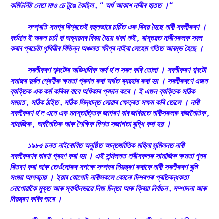
কমিউনিষ্ট নেতা মাও চে টুঙে কৈছিল , “ অৰ্ধ আকাশ নাৰীৰ হাতত ।“
সম্প্ৰতি সমগ্ৰ বিশ্বতেই বহুলভাৱে চৰ্চিত এক বিষয় হৈছে নাৰী সবলীকৰণ ।
বৰ্তমান ই অকল চৰ্চা বা অধ্যয়নৰ বিষয় হৈয়ে থকা নাই , বাস্তৱত নাৰীসকলক সবল
কৰাৰ প্ৰচেষ্টা পৃথিৱীৰ বিভিন্ন অঞ্চলত ক্ষীপ্ৰ নাইবা লেহেম গতিত আৰম্ভ হৈছে ।
সবলীকৰণ শব্দটোৰ অভিধানিক অৰ্থ হ’ল সবল কৰি তোলা । সবলীকৰণ শব্দটো
সমাজৰ দুৰ্বল শ্ৰেণীক ক্ষমতা প্ৰদান কৰা অৰ্থত ব্যৱহাৰ কৰা হয় । সবলীকৰণে এজন
ব্যক্তিক এক কৰ্ম কৰিবৰ বাবে অধিকাৰ প্ৰদান কৰে । ই এজন ব্যক্তিক সঠিক
সময়ত , সঠিক ঠাইত , সঠিক সিদ্ধান্ত লোৱাৰ ক্ষেত্ৰত সক্ষম কৰি তোলে । নাৰী
সবলীকৰণ হ’ল এনে এক মনস্তাত্তিক জাগৰণ যাৰ জৰিয়তে নাৰীসকলক ৰাজনৈতিক ,
সামাজিক , অৰ্থনৈতিক আৰু শৈক্ষিক দিশত সজাগতা বৃদ্ধি কৰা হয় ।
১৯৮৫ চনত নাইৰোবিত অনুষ্ঠিত আন্তৰ্জাতিক মহিলা সন্মিলনত নাৰী
সবলীকৰণৰ ধাৰণা গ্ৰহণ কৰা হয় । এই সন্মিলনত নাৰীসকলক সামাজিক ক্ষমতা পুনৰ
বিতৰণ কৰা আৰু তেওঁলোকৰ সপক্ষে সম্পদৰ নিয়ন্ত্ৰণ কৰাকে নাৰী সবলীকৰণ বুলি
সংজ্ঞা আগবঢ়ায় । ইয়াৰ যোগেদি নাৰীসকলে কোনো দিশৰপৰা প্ৰতিবন্ধকতা
নোপোৱাকৈ মুক্ত আৰু স্বাধীনভাৱে নিজ চিন্তা আৰু ক্ৰিয়া নিৰ্বাচন , সম্পাদনা আৰু
নিয়ন্ত্ৰণ কৰিব পাৰে ।