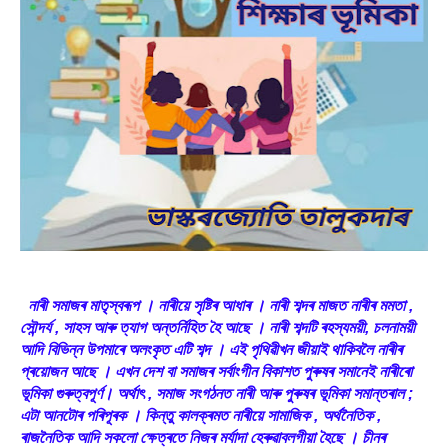
নাৰী সমাজৰ মাতৃস্বৰূপ । নাৰীয়ে সৃষ্টিৰ আধাৰ । নাৰী শব্দৰ মাজত নাৰীৰ মমতা ,
সৌন্দৰ্য , সাহস আৰু ত্যাগ অন্তৰ্নিহিত হৈ আছে । নাৰী শব্দটি ৰহস্যময়ী, চলনাময়ী
আদি বিভিন্ন উপমাৰে অলংকৃত এটি শব্দ । এই পৃথিৱীখন জীয়াই থাকিবলৈ নাৰীৰ
প্ৰয়োজন আছে । এখন দেশ বা সমাজৰ সৰ্বাংগীন বিকাশত পুৰুষৰ সমানেই নাৰীৰো
ভূমিকা গুৰুত্বপূৰ্ণ। অৰ্থাৎ , সমাজ সংগঠনত নাৰী আৰু পুৰুষৰ ভূমিকা সমান্তৰাল ;
এটা আনটোৰ পৰিপূৰক । কিন্তু কালক্ৰমত নাৰীয়ে সামাজিক , অৰ্থনৈতিক ,
ৰাজনৈতিক আদি সকলো ক্ষেত্ৰতে নিজৰ মৰ্যাদা হেৰুৱাবলগীয়া হৈছে । চীনৰ