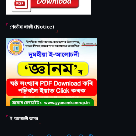
শেহতীয়া জাননী (Notice)
ই-আলোচনী জ্ঞানম