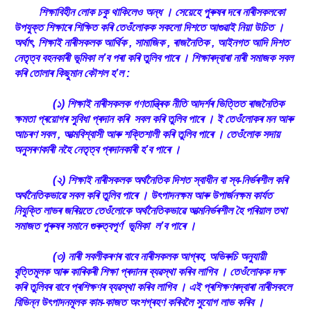
শিক্ষাবিহীন লোক চকু থাকিলেও অন্ধ । সেয়েহে পুৰুষৰ দৰে নাৰীসকলকো
উপযুক্ত শিক্ষাৰে শিক্ষিত কৰি তেওঁলোকক সকলো দিশতে আগুৱাই নিয়া উচিত ।
অৰ্থাৎ, শিক্ষাই নাৰীসকলক আৰ্থিক , সামাজিক , ৰাজনৈতিক , আইনগত আদি দিশত
নেতৃত্ব বহনকাৰী ভূমিকা ল’ব পৰা কৰি তুলিব পাৰে । শিক্ষাৰদ্বাৰা নাৰী সমাজক সবল
কৰি তোলাৰ কিছুমান কৌশল হ’ল :
(১) শিক্ষাই নাৰীসকলক গণতান্ত্ৰিক নীতি আদৰ্শৰ ভিত্তিত ৰাজনৈতিক
ক্ষমতা প্ৰয়োগৰ সুবিধা প্ৰদান কৰি সবল কৰি তুলিব পাৰে । ই তেওঁলোকৰ মন আৰু
আচৰণ সবল , আত্মবিশ্বাসী আৰু শক্তিশালী কৰি তুলিব পাৰে । তেওঁলোক সদায়
অনুসৰণকাৰী নহৈ নেতৃত্ব প্ৰদানকাৰী হ’ব পাৰে ।
(২) শিক্ষাই নাৰীসকলক অৰ্থনৈতিক দিশত স্বাধীন বা স্ব-নিৰ্ভৰশীল কৰি
অৰ্থনৈতিকভাৱে সবল কৰি তুলিব পাৰে । উৎপাদনক্ষম আৰু উপাৰ্জনক্ষম কাৰ্যত
নিযুক্তি লাভৰ জৰিয়তে তেওঁলোকে অৰ্থনৈতিকভাৱে আত্মনিৰ্ভৰশীল হৈ পৰিয়াল তথা
সমাজত পুৰুষৰ সমানে গুৰুত্বপূৰ্ণ ভূমিকা ল’ব পাৰে ।
(৩) নাৰী সবলীকৰণৰ বাবে নাৰীসকলক আগ্ৰহ, অভিৰুচি অনুযায়ী
বৃত্তিমূলক আৰু কাৰিকৰী শিক্ষা প্ৰদানৰ ব্যৱস্থা কৰিব লাগিব । তেওঁলোকক দক্ষ
কৰি তুলিবৰ বাবে প্ৰশিক্ষণৰ ব্যৱস্থা কৰিব লাগিব । এই প্ৰশিক্ষণৰদ্বাৰা নাৰীসকলে
বিভিন্ন উৎপাদনমূলক কাম-কাজত অংশগ্ৰহণ কৰিবলৈ সুযোগ লাভ কৰিব ।