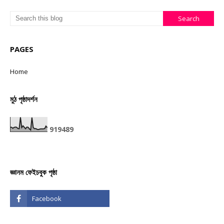
PAGES
Home
মুঠ পৃষ্ঠাদৰ্শন
9
1
9
4
8
9
জ্ঞানম ফেইচবুক পৃষ্ঠা