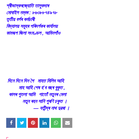
শ্ৰীভাস্কৰজ্যোতি তালুকদাৰ
মোবাইল নম্বৰ : ৮৬৩৮৮৭৪৯৭৮
তৃতীয় বৰ্গৰ কৰ্মচাৰী
বিদ্যালয় সমূহৰ পৰিদৰ্শকৰ কাৰ্যালয়
কামৰূপ জিলা সংমণ্ডল , আমিনগাঁও
দিনে দিনে দিন গৈ মাহত মিলিব আহি
মাহ আহি শেষ হ'ব বছৰ বুকুত ,
কালৰ পুতলা আমি পাতোঁ নতুনৰ মেলা
নতুন ৰহন সানি পুৰণি চকুত ।
― যতীন্দ্ৰ নাথ দুৱৰা ।