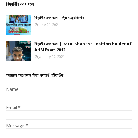
বিদ্যাৰ্থীৰ মনৰ বতৰা
বিদ্যাৰ্থীৰ মনৰ বতৰা - প্ৰিয়মজ্যোতি দাস
June 21, 2021
বিদ্যাৰ্থীৰ মনৰ বতৰা | Ratul Khan 1st Position holder of
AHM Exam 2012
January 07, 2021
আমালৈ আপোনাৰ দিহা পৰামৰ্শ পঠিয়াওঁক
Name
Email
*
Message
*