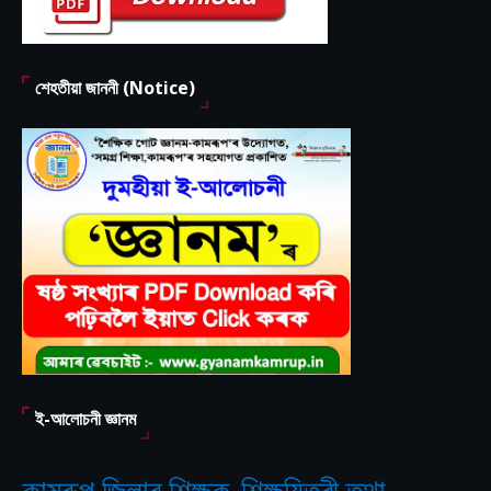
শেহতীয়া জাননী (Notice)
ই-আলোচনী জ্ঞানম
কামৰূপ জিলাৰ শিক্ষক-শিক্ষয়িত্ৰী তথা