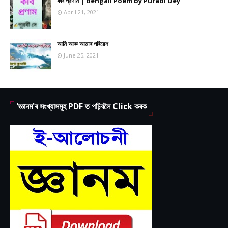
কবি প্রণাম | Bengali Poem by Purabi Dey
April 21, 2021
আমি আৰু আমাৰ পৰিৱেশ
June 25, 2021
'জ্ঞানম'ৰ সংখ্যাসমূহ PDF ত পঢ়িবলৈ Click কৰক