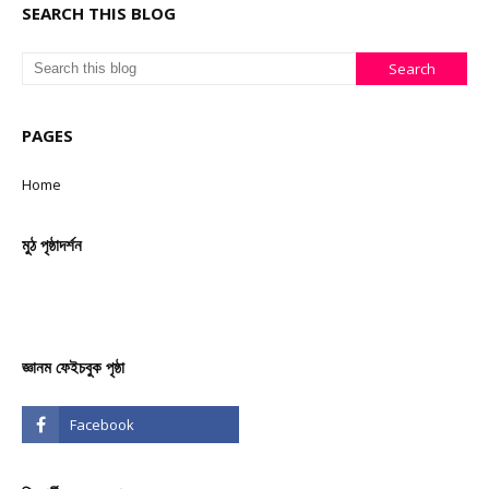
SEARCH THIS BLOG
PAGES
Home
মুঠ পৃষ্ঠাদৰ্শন
জ্ঞানম ফেইচবুক পৃষ্ঠা