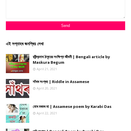
এই সপ্তাহৰ জনপ্ৰিয় লেখা
রবীন্দ্রনাথ ঠাকুরের সংক্ষিপ্ত জীবনী | Bengali article by
Maskura Begum
April 21, 2021
সাঁথৰ সংগ্ৰহ | Riddle in Assamese
April 20, 2021
মোৰ মৰমৰ মা | Assamese poem by Karabi Das
April 22, 2021