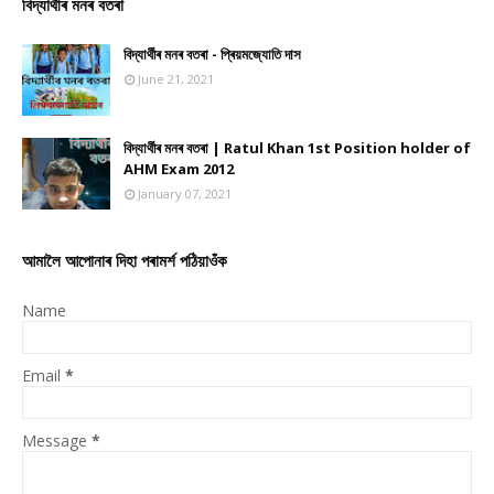
বিদ্যাৰ্থীৰ মনৰ বতৰা
বিদ্যাৰ্থীৰ মনৰ বতৰা - প্ৰিয়মজ্যোতি দাস
June 21, 2021
বিদ্যাৰ্থীৰ মনৰ বতৰা | Ratul Khan 1st Position holder of
AHM Exam 2012
January 07, 2021
আমালৈ আপোনাৰ দিহা পৰামৰ্শ পঠিয়াওঁক
Name
Email
*
Message
*