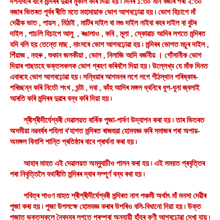
দৰ্শনাৰ্থীৰ বাবে মন্দিৰৰ দুৱাৰ মুকলি কৰি দিয়া হয় ৷ দিনৰ ১:৩০ মান বজাৰ পৰা ২:৩০
বজাৰ ভিতৰত পূৰ্বৰ ৰীতি মতে মহামায়াক ভোগ আগবঢ়োৱা হয় ৷ ভোগ হিচাপে মাঁ
দেৱীক ভাত , পায়স , মিঠাই , মাটিৰ দাইল বা মগু দাইল নাইবা ৰহৰ দাইল বা বুটৰ
দাইল , পাচলি হিচাপে আলু , ৰঙালাও , কবি , মূলা , স্কোৱাচ আদিৰ লগতে মন্দিৰত
যদি বলি হয় তেন্তে মাছ , মাংসৰে ভোগ আগবঢ়োৱা হয় ৷ মন্দিৰৰ ভোগত মচুৰ দাইল ,
পিঁয়াজ , নহৰু , শুকান জলকীয়া , ভোল , নিলাজি আদি বৰ্জনীয় । গোঁসানীক ভোগ
দিয়াৰ পাছতহে ভক্তসকলক ভোগ গ্ৰহণ কৰিবলৈ দিয়া হয় ৷ উল্লেখ্য যে মাঁক দিনত
এবাৰহে ভোগ আগবঢ়োৱা হয় ৷ সন্ধিয়াৰ আগমনৰ লগে লগে পীঠস্থান পৰিষ্কাৰ-
পৰিচ্ছন্ন কৰি নিতৌ শংখ , ঘন্টা , দবা , কাঁহ আদিৰ মঙ্গল ধ্বনিৰে ধূপ-ধূনা জ্বলাই
আৰতি কৰি মন্দিৰৰ দুৱাৰ বন্ধ কৰি দিয়া হয় ৷
শ্ৰীশ্ৰীদীৰ্ঘেশ্বৰী দেৱালয়ত বাৰ্ষিক পূজা-পাৰ্বণ উদ্‌যাপন কৰা হয় ৷ তাৰ ভিতৰত
অসমীয়া নৱবৰ্ষৰ পহিলা ব'হাগত মন্দিৰত ৰাজহুৱা হোমযজ্ঞ কৰি সমাজৰ পৰা অপায়-
অমঙ্গল বিনাশি শান্তি প্ৰতিষ্ঠাৰ বাবে প্ৰাৰ্থনা কৰা হয় ৷
আহাৰ মাহত এই দেৱালয়ত অম্বুবাচীও পালন কৰা হয় ৷ এই সময়ত প্ৰবৃত্তিৰ
পৰা নিবৃত্তিলৈ যথাৰীতি মন্দিৰৰ দ্বাৰ সম্পূৰ্ণ বন্ধ ৰখা হয় ৷
পবিত্ৰ শাওণ মাহত শ্ৰীশ্ৰীদীৰ্ঘেশ্বৰী মন্দিৰত নাগ পঞ্চমী অৰ্থাৎ মাঁ মনসা দেৱীৰ
পূজা কৰা হয় ৷ পূজা উপলক্ষে হোমযজ্ঞ কৰাৰ উপৰিও বলি-বিধানো দিয়া হয় ৷ উক্ত
পূজাত ভক্তসকলে নৈবদ্যৰ লগতে পৰম্পৰা অনুযায়ী হাঁহৰ কণী আগবঢ়োৱা দেখা যায় ৷