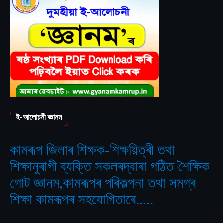
ই-আলোচনী জ্ঞানম
কামৰূপ জিলাৰ শিক্ষক-শিক্ষয়িত্ৰী তথা
শিক্ষানুৰাগী ব্যক্তি সকলৰদ্বাৰা গঠিত
শৈক্ষিক
‘
গোট জ্ঞানম,কামৰূপৰ পৰিকল্পনা তথা সমগ্ৰ
শিক্ষা কামৰূপৰ সহযোগিতাৰে.....