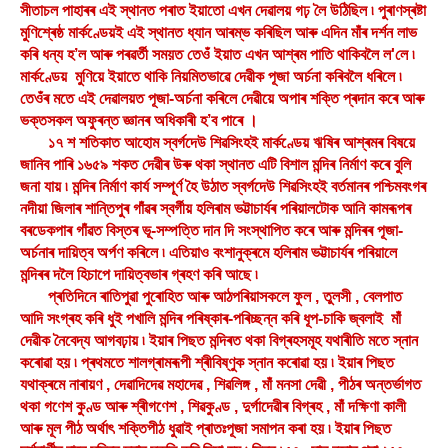
সীতাচল পাহাৰৰ এই স্থানত পৰাত ইয়াতো এখন দেৱালয় গঢ় লৈ উঠিছিল ৷ পুৰাণস্ৰষ্টা
মুণিশ্ৰেষ্ঠ মাৰ্কণ্ডেয়ই এই স্থানত ধ্যান আৰম্ভ কৰিছিল আৰু এদিন মাঁৰ দৰ্শন লাভ
কৰি ধন্য হ’ল আৰু পৰৱৰ্তী সময়ত তেওঁ ইয়াত এখন আশ্ৰম পাতি থাকিবলৈ ল'লে ৷
মাৰ্কণ্ডেয় মুণিয়ে ইয়াতে থাকি নিয়মিতভাৱে দেৱীক পূজা অৰ্চনা কৰিবলৈ ধৰিলে ৷
তেওঁৰ মতে এই দেৱালয়ত পূজা-অৰ্চনা কৰিলে দেৱীয়ে অপাৰ শক্তি প্ৰদান কৰে আৰু
ভক্তসকল অফুৰন্ত জ্ঞানৰ অধিকাৰী হ’ব পাৰে ।
১৭ শ শতিকাত আহোম স্বৰ্গদেউ শিৱসিংহই মাৰ্কণ্ডেয় ঋষিৰ আশ্ৰমৰ বিষয়ে
জানিব পাৰি ১৬৫৯ শকত দেৱীৰ উৰু থকা স্থানত এটি বিশাল মন্দিৰ নিৰ্মাণ কৰে বুলি
জনা যায় ৷ মন্দিৰ নিৰ্মাণ কাৰ্য সম্পূৰ্ণ হৈ উঠাত স্বৰ্গদেউ শিৱসিংহই বৰ্তমানৰ পশ্চিমবংগৰ
নদীয়া জিলাৰ শান্তিপুৰ গাঁৱৰ স্বৰ্গীয় হলিৰাম ভট্টাচাৰ্যৰ পৰিয়ালটোক আনি কামৰূপৰ
বৰডেকপাৰ গাঁৱত বিস্তৰ ভূ-সম্পত্তি দান দি সংস্থাপিত কৰে আৰু মন্দিৰৰ পূজা-
অৰ্চনাৰ দায়িত্ব অৰ্পণ কৰিলে ৷ এতিয়াও বংশানুক্ৰমে হলিৰাম ভট্টাচাৰ্যৰ পৰিয়ালে
মন্দিৰৰ দলৈ হিচাপে দায়িত্বভাৰ গ্ৰহণ কৰি আছে ৷
প্ৰতিদিনে ৰাতিপুৱা পুৰোহিত আৰু আঠপৰিয়াসকলে ফুল , তুলসী , বেলপাত
আদি সংগ্ৰহ কৰি ধুই পখালি মন্দিৰ পৰিষ্কাৰ-পৰিচ্ছন্ন কৰি ধূপ-চাকি জ্বলাই মাঁ
দেৱীক নৈবেদ্য আগবঢ়ায় ৷ ইয়াৰ পিছত মন্দিৰত থকা বিগ্ৰহসমূহ যথাৰীতি মতে স্নান
কৰোৱা হয় ৷ প্ৰথমতে শালগ্ৰামৰূপী শ্ৰীবিষ্ণুক স্নান কৰোৱা হয় ৷ ইয়াৰ পিছত
যথাক্ৰমে নাৰায়ণ , দেৱাদিদেৱ মহাদেৱ , শিৱলিঙ্গ , মাঁ মনসা দেৱী , পীঠৰ অন্তৰ্ভাগত
থকা গণেশ কুণ্ড আৰু শ্ৰীগণেশ , শিৱকুণ্ড , দুৰ্গাদেৱীৰ বিগ্ৰহ , মাঁ দক্ষিণা কালী
আৰু মূল পীঠ অৰ্থাৎ শক্তিপীঠ ধুৱাই প্ৰাতঃপূজা সমাপন কৰা হয় ৷ ইয়াৰ পিছত