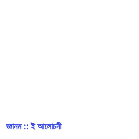
জ্ঞানম :: ই আলোচনী