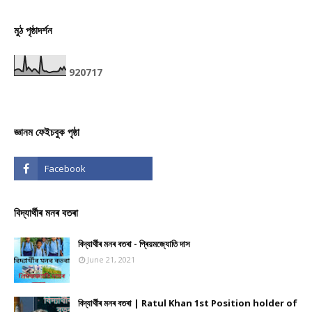
মুঠ পৃষ্ঠাদৰ্শন
9
2
0
7
1
7
জ্ঞানম ফেইচবুক পৃষ্ঠা
বিদ্যাৰ্থীৰ মনৰ বতৰা
বিদ্যাৰ্থীৰ মনৰ বতৰা - প্ৰিয়মজ্যোতি দাস
June 21, 2021
বিদ্যাৰ্থীৰ মনৰ বতৰা | Ratul Khan 1st Position holder of