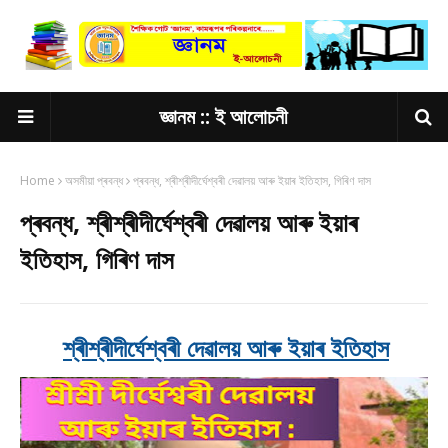
জ্ঞানম :: ই আলোচনী
Home
অসমীয়া প্ৰবন্ধ
প্ৰবন্ধ, শ্ৰীশ্ৰীদীৰ্ঘেশ্বৰী দেৱালয় আৰু ইয়াৰ ইতিহাস, গিৰিণ দাস
প্ৰবন্ধ, শ্ৰীশ্ৰীদীৰ্ঘেশ্বৰী দেৱালয় আৰু ইয়াৰ
ইতিহাস, গিৰিণ দাস
শ্ৰীশ্ৰীদীৰ্ঘেশ্বৰী দেৱালয় আৰু ইয়াৰ ইতিহাস