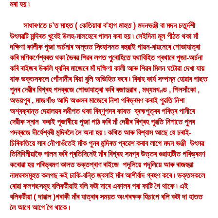
মৰা হয় ৷
সাধাৰণতে চ’ত মাহত ( কেতিয়াবা ব'হাগ মাহত ) মদনভঞ্জী বা মদন চতুৰ্দশী
উৎসৱটি মন্দিৰত খুবেই উলহ-মালহেৰে পালন কৰা হয় ৷ সেইদিনা মূল পীঠত থকা মাঁ
দক্ষিণা কালীক পূজা অৰ্চনাৰ অন্তত সিংহাসনত বহুৱাই গায়ন-বায়নেৰে শোভাযাত্ৰা
কৰি মণিকৰ্ণেশ্বৰত থকা ভৈৰৱ শিৱৰ লগত পুৰোহিতে যথাবিহিত প্ৰথাৰে পূজা-অৰ্চনা
কৰি ৰাইজৰ উৰুলি ধ্বনিৰ মাজেৰে মাঁ দক্ষিণা কালী আৰু শিৱৰ মিলন ঘটোৱা দেখা যায়
যাক ভক্তসকলে গোঁসানীৰ বিয়া বুলি অভিহিত কৰে ৷ বিবাহ কাৰ্য সম্পন্ন হোৱাৰ পাছত
পুনৰ দেৱীৰ বিগ্ৰহ পদব্ৰজে শোভাযাত্ৰা কৰি ৰজাদুৱাৰ , মধ্যমখণ্ড , শিলসাঁকো ,
অভয়পুৰ , মাজগাঁও আদি অঞ্চলৰ মাজেৰে নিশা পৰিভ্ৰমণ কৰাই পুৱতি নিশা
অশ্বক্ৰান্ত দেৱালয়ৰ সমীপত থকা বিষ্ণুপদৰ কাষত ব্ৰহ্মপুত্ৰৰ পবিত্ৰ পানীৰে
দেৱীক স্নান কৰাই পূজাৰীয়ে পূজা পাঠ কৰি মাঁ দেৱীৰ বিগ্ৰহ পুৱতি নিশাতে পুনৰ
পদব্ৰজে দীৰ্ঘেশ্বৰী মন্দিৰলৈ লৈ অনা হয় ৷ কথিত আৰু বিশ্বাস আছে যে চৰাই-
চিৰিকতিয়ে সাৰ নৌপাওঁতেই মাঁক পুনৰ মন্দিৰত প্ৰৱেশ কৰাব লাগে মদন ভঞ্জী উৎসৱ
তিনিদিনীয়াকৈ পালন কৰি প্ৰতিদিনেই মাঁৰ বিগ্ৰহ সমগ্ৰ উত্তৰ গুৱাহাটীত পৰিভ্ৰমণ
কৰোৱা হয় পৰিভ্ৰমণ কালত ভক্তপ্ৰাণ ৰাইজে পদূলিয়ে পদূলিয়ে আৰু ৰাজহুৱা
নামঘৰসমূহত কলগছ ৰুই চাকি-বন্তি জ্বলাই মাঁৰ আশীৰ্বাদ গ্ৰহণ কৰে ৷ ভক্তসকলে
ৰোৱা কলগছসমূহ বলিকটীয়াই বলি কটা দাৰে এফালৰ পৰা কাটি গৈ থাকে ৷ এই
বলিকটীয়া ( দাৱাল )গৰাকী মাঁৰ যাত্ৰাৰ সময়ত অংগৰক্ষক হিচাপে বলি কটা দা হাতত
লৈ আগে আগে গৈ থাকে ৷