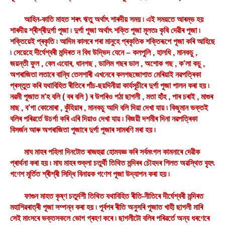
আহিন-কাতি মাহত শৰৎ ঋতু অৰ্থাৎ শাৰদীয় সময় ৷ এই সময়তে আৰম্ভ হয়
শাৰদীয় শ্ৰীশ্ৰীদুৰ্গা পূজা ৷ দুৰ্গা পূজা অৰ্থাৎ শক্তি পূজা মূলতঃ কৃষি দেৱীৰ পূজা ৷
শক্তিয়েই প্ৰকৃতি ৷ আদিম কালৰে পৰা মানুহে প্ৰকৃতিক শক্তিৰূপে পূজা কৰি আহিছে
৷ সেয়েহে দীৰ্ঘেশ্বৰী মন্দিৰত ন বিধ উদ্ভিদ যেনে – কলপুলি , হালধি , মানকচু ,
জয়ন্তী ফুল , বেল এযোৰ, ধানগছ , ডালিম গছৰ ডাল , অশোক গছ , ক’লা কচু ,
অপৰাজিতা লতাৰে বান্ধি তেলশাৰী এখনেৰে কলগছজোপাত মেৰিয়াই নৱপত্ৰিকা
প্ৰস্তুত কৰি যথাবিহিত ৰীতিৰে পাঁচ-ছয়দিনীয়া কাৰ্যসূচীৰে দুৰ্গা পূজা পালন কৰা হয় ৷
নৱমী পূজাত ম’হ বলি ( বৰ বলি ) ৰ উপৰিও পঠা ছাগলী , মতা হাঁহ , পাৰ চৰাই , মাগুৰ
মাছ , ব’গা কোমোৰা , কুঁহিয়াৰ , মানকচু আদি বলি দিয়া দেখা যায় ৷ কিছুমান ভক্তই
বলিৰ পৰিৱৰ্তে উচৰ্গা কৰি এৰি দিয়াও দেখা যায় ৷ বিজয়ী দশমীৰ দিনা নৱপত্ৰিকা
বিসৰ্জন আৰু অপৰাজিতা পূজাৰে দুৰ্গা পূজাৰ সামৰণি মৰা হয় ৷
মাঘ মাহৰ পহিলা দিনটোত ৰাজহুৱা হোমযজ্ঞ কৰি সৰ্বমংগল কামনাৰে দেৱীক
প্ৰাৰ্থনা কৰা হয় ৷ মাঘ মাহৰ শুক্লা চতুৰ্থী তিথিত মন্দিৰৰ চৌহদৰ শিলত অৱস্থিত বৃৃহৎ
গণেশ মূৰ্তিত শ্ৰীশ্ৰী সিদ্ধি বিনায়ক গণেশ পূজা উদ্‌যাপন কৰা হয় ৷
ফাগুন মাহত কৃষ্ণ চতুৰ্দশী তিথিত যথাবিহিত ৰীতি-নীতিৰে দীৰ্ঘেশ্বৰী মন্দিৰত
মহাশিৱৰাত্ৰী পূজা সম্পন্ন কৰা হয় ৷ পূৰ্বপৰ ৰীতি অনুসৰি পূজাত খাহী ছাগলী মাৰি
সেই মাংসৰে ভক্তসকলে ভোগ গ্ৰহণ কৰে ৷ ছাগলীটো বলিৰ পৰিৱৰ্তে অন্য ধৰণেৰে