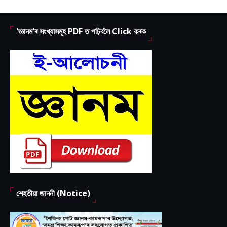
'জ্ঞানম'ৰ সংখ্যাসমূহ PDF ত পঢ়িবলৈ Click কৰক
শেহতীয়া জাননী (Notice)