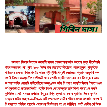
কামৰূপ জিলাৰ উত্তৰ গুৱাহাটী ৰাজহ চক্ৰৰ অন্তৰ্গত উত্তৰ ফুলুং দীৰ্ঘেশ্বৰী
গাঁৱৰ সমতলৰ পৰা প্ৰায় ২০০ মিটাৰ মান উচ্চতাত সীতাচল পৰ্বতৰ সুন্দৰ প্ৰাকৃতিক
পৰিৱেশৰ মাজত বিৰাজমান হৈ আছে শ্ৰীশ্ৰীদীৰ্ঘেশ্বৰী দেৱালয় ৷ প্ৰবাদ অনুসৰি দক্ষ
ৰজাই নিজৰ যজ্ঞস্থলীত সতীদেৱী আৰু তেওঁৰ স্বামী মহাদেৱক কৰা তিৰস্কাৰ আৰু
অপমান সহিব নোৱাৰি সতীদেৱীয়ে যজ্ঞকুণ্ডত জাঁপ দি প্ৰাণ আহুতি দিয়াৰ পিছত খঙত
অগ্নিগৰ্ভা হৈ মহাদেৱ শিৱই পত্নীৰ নিথৰ দেহ কান্ধত তুলি বিশ্ব-ব্ৰহ্মাণ্ড ভ্ৰমি
ফুৰিছিল ৷ সেই সময়ত ভগৱান বিষ্ণুৱে বিশ্ব-ব্ৰহ্মাণ্ড ৰক্ষাৰ স্বাৰ্থত নিজৰ সুদৰ্শন
চক্ৰেৰে সতীৰ দেহ খণ্ড-বিখণ্ড কৰি পেলোৱাত দেৱীৰ শৰীৰৰ একো একোটা অংশ যি
যি স্থানত পৰিছিল তাতেই একোখন তীৰ্থস্থান গঢ় লৈ উঠিছিল ৷ সতী দেৱীৰ সোঁ উৰু