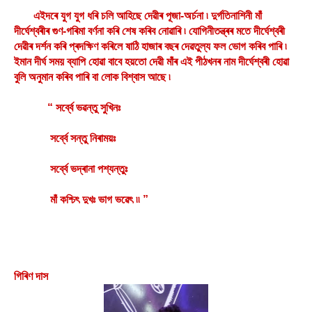
এইদৰে যুগ যুগ ধৰি চলি আহিছে দেৱীৰ পূজা-অৰ্চনা ৷ দুৰ্গতিনাশিনী মাঁ
দীৰ্ঘেশ্বৰীৰ গুণ-গৰিমা বৰ্ণনা কৰি শেষ কৰিব নোৱাৰি ৷ যোগিনীতন্ত্ৰৰ মতে দীৰ্ঘেশ্বৰী
দেৱীৰ দৰ্শন কৰি প্ৰদক্ষিণ কৰিলে ষাঠি হাজাৰ বছৰ দেৱতুল্য ফল ভোগ কৰিব পাৰি ৷
ইমান দীৰ্ঘ সময় ব্যাপি হোৱা বাবে হয়তো দেৱী মাঁৰ এই পীঠখনৰ নাম দীৰ্ঘেশ্বৰী হোৱা
বুলি অনুমান কৰিব পাৰি বা লোক বিশ্বাস আছে ৷
“ সৰ্ব্বে ভৱন্তু সুখিনঃ
সৰ্ব্বে সন্তু নিৰাময়ঃ
সৰ্ব্বে ভদ্ৰানা পশ্যন্তুঃ
মাঁ কশ্চিৎ দুখঃ ভাগ ভৱেৎ ৷৷ ”
গিৰিণ দাস