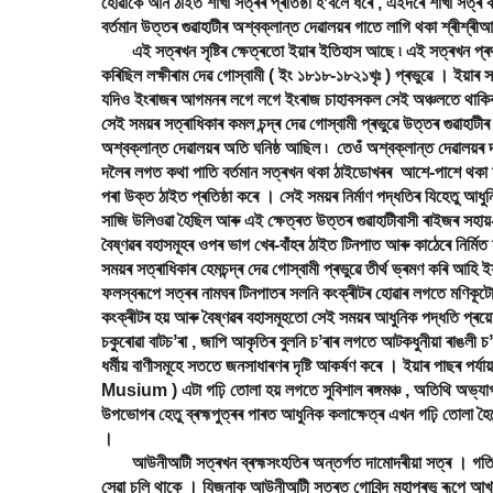
হোৱাকৈ আন ঠাইত শাখা সত্ৰৰ প্ৰতিষ্ঠা হʼবলৈ ধৰে , এইদৰে শাখা সত্ৰ ব
বৰ্তমান উত্তৰ গুৱাহাটীৰ অশ্বক্লান্ত দেৱালয়ৰ গাতে লাগি থকা শ্ৰীশ্ৰ
এই সত্ৰখন সৃষ্টিৰ ক্ষেত্ৰতো ইয়াৰ ইতিহাস আছে ৷ এই সত্ৰখন প্ৰথমে
কৰিছিল লক্ষীৰাম দেৱ গোস্বামী ( ইং ১৮১৮-১৮২১খৃঃ ) প্ৰভুৱে । ইয়াৰ স
যদিও ইংৰাজৰ আগমনৰ লগে লগে ইংৰাজ চাহাবসকল সেই অঞ্চলতে থাকিবলৈ 
সেই সময়ৰ সত্ৰাধিকাৰ কমল চন্দ্ৰ দেৱ গোস্বামী প্ৰভুৱে উত্তৰ গুৱাহাটী
অশ্বক্লান্ত দেৱালয়ৰ অতি ঘনিষ্ঠ আছিল ৷ তেওঁ অশ্বক্লান্ত দেৱালয়ৰ 
দলৈৰ লগত কথা পাতি বৰ্তমান সত্ৰখন থকা ঠাইডোখৰৰ আশে-পাশে থকা ম
পৰা উক্ত ঠাইত প্ৰতিষ্ঠা কৰে । সেই সময়ৰ নিৰ্মাণ পদ্ধতিৰ যিহেতু আ
সাজি উলিওৱা হৈছিল আৰু এই ক্ষেত্ৰত উত্তৰ গুৱাহাটীবাসী ৰাইজৰ সহায়-
বৈষ্ণৱৰ বহাসমূহৰ ওপৰ ভাগ খেৰ-বাঁহৰ ঠাইত টিনপাত আৰু কাঠেৰে নিৰ্মি
সময়ৰ সত্ৰাধিকাৰ হেমচন্দ্ৰ দেৱ গোস্বামী প্ৰভুৱে তীৰ্থ ভ্ৰমণ কৰি আহি 
ফলস্বৰূপে সত্ৰৰ নামঘৰ টিনপাতৰ সলনি কংক্ৰীটৰ হোৱাৰ লগতে মণিকূটো
কংক্ৰীটৰ হয় আৰু বৈষ্ণৱৰ বহাসমূহতো সেই সময়ৰ আধুনিক পদ্ধতি প্ৰয়
চকুৰোৱা বাটচʼৰা , জাপি আকৃতিৰ বুলনি চʼৰাৰ লগতে আটকধুনীয়া ৰাঙলী চʼ
ধৰ্মীয় বাণীসমূহে সততে জনসাধাৰণৰ দৃষ্টি আকৰ্ষণ কৰে । ইয়াৰ পাছৰ পৰ্যায
Musium ) এটা গঢ়ি তোলা হয় লগতে সুবিশাল ৰঙ্গমঞ্চ , অতিথি অভ্য
উপভোগৰ হেতু ব্ৰহ্মপুত্ৰৰ পাৰত আধুনিক কলাক্ষেত্ৰ এখন গঢ়ি তোলা হ
।
আউনীআটী সত্ৰখন ব্ৰহ্মসংহতিৰ অন্তৰ্গত দামোদৰীয়া সত্ৰ । গতিকে ইয
সেৱা চলি থাকে । যিজনাক আউনীআটী সত্ৰত গোবিন্দ মহাপ্ৰভু ৰূপে আখ্য