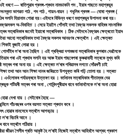
য় এই ধৰণে ― ৰাতিপুৱাৰ প্ৰসঙ্গ-প্ৰথম নামডাকনি পদ , ইয়াৰ পাছতে মহাপ্ৰভুৰ
 সংস্কৃত ভাগৱত পাঠ , পদ পাঠ , গায়ন-বায়ন । গধূলিৰ প্ৰসঙ্গ ― ঘোষা প্ৰসঙ্গ (
ঠৰ সলনি হিয়ানাম গোৱা হয় ৷ এইদৰে বিভিন্ন ধৰণে মহাপ্ৰভুৰ উপাসনা কৰা হয় ৷
্ণৱসকল অ-বিবাহিত । সেয়ে ইয়ালৈ গোঁসাই তথা বৈষ্ণৱ সকলক বাহিৰৰ সাংসাৰিক
ত্ৰৰ সত্ৰাধিকাৰ জনেই ইয়াৰো সত্ৰাধিকাৰ । ঠিক সেইদৰে বৈষ্ণৱৰ ক্ষেত্ৰতো ইয়াৰ
তিয়া আহো সত্ৰাধিকাৰ তথা বৈষ্ণৱ সকলৰ আনয়ণৰ ক্ষেত্ৰলৈ । এই ক্ষেত্ৰত
ি শিকাই বুজাই লোৱা হয় ।
োসাঁইৰ লʼৰা অনা হৈছিল । এই প্ৰক্ৰিয়া দশমজনা সত্ৰাধিকাৰ কুশৰাম দেৱলৈকে
়াৰ পৰা এই প্ৰথাৰ সলনি হয় আৰু ইয়াৰ পাছৰেপৰা কুৰুৱাবাহী সত্ৰকে মুখ্য কৰি
়ৰী সত্ৰৰ পৰা অনা হয় । এই ক্ষেত্ৰত লʼৰাৰ পৰিয়ালৰ লগতে সোঁৱৰণী চাই
় শিক্ষা তথা আন আন শিক্ষা দানৰ জৰিয়তে উপযুক্ত কৰি গঢ়ি তোলা হয় । সত্ৰত
 । এওঁলোকৰ পৰ্যায়ক্ৰমে উত্তৰণ হয় । বৰ্তমানৰ সত্ৰাধিকাৰ পীতাম্বৰ দেৱ
ৰভুক পটিয়ৰী সত্ৰৰ পৰা অনা , গোবিন্দপুৰীয়াৰ বাবে বৰ্তমানলৈকে লʼৰা অনা হোৱা
হোৱা দেখা যায় । সেইবোৰ হৈছে ―
 জন্মিলে পাঁচবছৰৰ ওপৰ বয়সত সত্ৰত প্ৰদান কৰে ।
 সৎ হোৱাৰ মানসেৰে সত্ৰলৈ আগবঢ়ায় ।
ৰা লʼৰা বিচাৰি আনে ।
 বাবে সত্ৰলৈ পঠিয়ায় ।
্ৰীয়া জীৱন শৈলীৰ প্ৰতি আকৃষ্ট হৈ লʼৰাই নিজেই সত্ৰলৈ আহিবলৈ আগ্ৰহ প্ৰকাশ