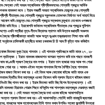
 ৰূপে বিবেচনা কৰা হয় । এই ক্ষেত্ৰত আমি প্ৰথমে উল্লেখ কৰিব লাগিব অসমৰ
 ক্ষেত্ৰত সেই সময়ৰ সত্ৰাধিকাৰ শ্ৰীশ্ৰীকমলদেৱ গোস্বামী প্ৰভুৱে আৰ্থিক
ুলখনৰ নামকৰণ কৰে । ইয়াৰ পৰৱৰ্তী সময়ত সত্ৰাধিকাৰ হেমচন্দ্ৰ দেৱ গোস্বামী
ীশ্ৰী পীতাম্বৰ দেৱ গোস্বামী প্ৰভুৱে স্কুলখনৰ তোৰণখন নিৰ্মাণত অৰ্থ সাহাৰ্য দিয়ে
্ব আৰোপ কৰি হেমচন্দ্ৰ দেৱ গোস্বামী প্ৰভুৱে সত্ৰখনৰ সন্মুখতে তেখেতৰ ওপৰজনা
ষ্ঠা কৰি দিয়ে । ইয়াৰোপৰি বৰ্তমানৰ সত্ৰাধিকাৰ পীতাম্বৰ দেৱ প্ৰভুৱে সুবিশাল
্দেশ্যে এখনি সত্ৰীয়া নৃত্য-গীতৰ বিদ্যালয় স্থাপন কৰি উত্তৰ গুৱাহাটী অঞ্চলৰ
 বৈষ্ণৱ শ্ৰীলক্ষ্মীকান্ত কাকতি আৰু অতুল ভূঞাৰ তত্ত্বাৱধানত শিক্ষা লাভ কৰি
নুষ্ঠানৰ চাৰিগৰাকী ছাত্ৰীয়ে ভাৰত চৰকাৰৰ চি চি আৰ টি বৃত্তি লাভ কৰিবলৈ
ইবোৰৰ ভিতৰত মুখ্য হৈছে পালনাম । এই পালনাম প্ৰতিবছৰে কাতি মাহৰ ২৭ , ২৮
প ব্যতিক্ৰম । ইয়াত নামঘৰৰ মাজভাগত ভাগৱত স্থাপন কৰি তাৰ পাছত নামৰূপী
কাৰ কাণ্ডাৰী স্বৰূপ বৈষ্ণৱে নাম লগায় । ইয়াত তাল বজোৱা নহয় আৰু পদ গোৱা
জে মাজে গোৱা হয় । আমাৰ এইখন সত্ৰৰ পালনামৰ বিশেষ বৈশিষ্ট্য হৈছে পালনামৰ
পে ৰাইজৰ মাজত বিতৰণ কৰা হয় । এই নিমখ আৰু কোমোৰা ৰাইজে কাতি মাহৰ এক
নামৰ দ্বিতীয় দিনা মহাপ্ৰভুৰ ওচৰত নিবেদন কৰি প্ৰসাদ হিচাপে ৰাইজৰ মাজত
তিনিওটা বিহু পালন কৰা হয় । ইয়াৰ ভিতৰত কাতি বিহু বিশেষ উল্লেখযোগ্য । এই
লি নামঘৰত হিয়ানাম গোৱাৰ পিছত মণিকূটৰ পৰা শালগ্ৰাম মহাপ্ৰভুক দেৱবাদ্য বজাই
জা কৰা হয় । সেই সময়ত সত্ৰৰ বৈষ্ণৱ তথা ওচৰৰ ৰাইজে আকাশবন্তিৰ
ৰ অন্তত প্ৰসাদ বিতৰণ কৰা হয় ৷ এই আকাশবন্তি গোটেই কাতি মাহজুৰি জ্বলোৱা
দেৱ, মাধৱদেৱ আৰু দামোদৰদেৱৰ তিথি পালন কৰাৰ উপৰিও সত্ৰত জন্মাষ্টমী উৎসৱো