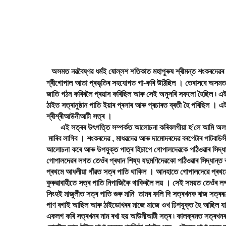
অসমত নৱবৈষ্ণৱ ধৰ্মই ষোল্লশ শতিকাত মহাপুৰুষ শ্ৰীমন্ত শংকৰ
দেৱৰ 
শ্ৰীগোপাল আতা প্ৰভৃতিৰ সহযোগত গা-কৰি উঠিছিল । তেৰাসবে অসমত 
জাতি গঠন কৰিবলৈ প্ৰয়াস কৰিছিল আৰু সেই অনুসৰি সফলো হৈছিল ৷ এই ক্ষ
ঠাইত সত্ৰানুষ্ঠান পাতি ইয়াৰ প্ৰসাৰ আৰু প্ৰচাৰত ব্ৰতী হৈ পৰিছিল 
শ্ৰীশ্ৰীআউনীআটী সত্ৰ ।
এই সত্ৰৰ উৎপত্তি সম্পৰ্কত আলোচনা কৰিবলগীয়া হʼলে আমি অল
মাৰিব লাগিব । শংকৰদেৱ , মাধৱদেৱ আৰু দামোদৰদেৱ বৰপেটাৰ পাটবাউসী
আলোচনা কৰে আৰু উপযুক্ত পাত্ৰ হিচাপে গোপালদেৱকে পঠিওৱাৰ সিদ্ধা
গোপালদেৱৰ লগত তেওঁৰ প্ৰধান শিষ্য যদুমণিদেৱকো পঠিওৱাৰ সিদ্ধান্ত ক
প্ৰথমে আধলীয়া গাঁৱত সত্ৰ পাতি থাকিল । আনহাতে গোপালদেৱে প্ৰথমে
কুৰুৱাবাহীতে সত্ৰ পাতি নিগাজিকৈ থাকিবলৈ লয় । সেই সময়ত তেওঁৰ 
সিংহই মাজুলীত সত্ৰ পাতি গুৰু মানি তামৰ ফলি দি সত্ৰখনক ৰাজ সত্ৰ
পাণ বগাই আছিল আৰু ঠাইডোখৰৰ মাজে মাজে ওখ ঢিপযুক্ত হৈ আছিল যাক
একলগ কৰি সত্ৰখনৰ নাম ৰখা হয় আউনীআটী সত্ৰ ৷ কালক্ৰমত সত্ৰখনৰ শিষ্