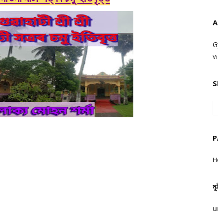
A
G
V
S
P
H
মু
u