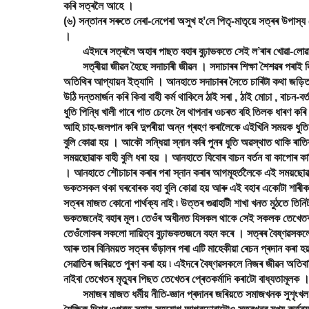
কৰি সত্ৰলৈ আহে ।
(৬) সন্তানৰ সৰুতে নেৰা-নেপেৰা অসুখ হʼলে পিতৃ-মাতৃয়ে সত্ৰৰ উপাস্
।
এইদৰে সত্ৰলৈ অহাৰ পাছত বহাৰ বুঢ়াভকতে সেই লʼৰাৰ খোৱা-লোৱা , 
সত্ৰীয়া জীৱন হৈছে সদাচাৰী জীৱন । সদাচাৰৰ শিক্ষা শৈশৱৰ পৰাই দিয়া 
অতিথিৰ আপ্যায়ন ইত্যাদি । আনহাতে সদাচাৰৰ সৈতে চাৰিটা কথা জড়িত হৈ
উঠি দন্তমাৰ্জন কৰি কিবা বাহী কৰ্ম থাকিলে ঠাই সৰা , ঠাই মোচা , বাচন
ধুতি পিন্ধি খালী গাৰে গাত চেলেং লৈ থাপনাৰ ওচৰত বহি তিলক ধাৰণ কৰি 
আহি চাহ-জলপান কৰি দুপৰীয়া অন্ন গ্ৰহণ কৰালৈকে এইখিনি সময়ক ধুতি
বুলি কোৱা হয় । আকৌ সন্ধিয়া স্নান কৰি পুনৰ ধুতি অৱস্থাত থাকি ৰাতি
সময়ছোৱাক বাহী বুলি ধৰা হয় । আনহাতে যিবোৰ বাচন বৰ্তন বা কাপোৰ ক
। আনহাতে শৌচাচাৰ কৰাৰ পৰা স্নান কৰাৰ আগমূহৰ্তলৈকে এই সময়ছোৱাক
ভকতসকল থকা ঘৰবোৰক বহা বুলি কোৱা হয় আৰু এই বহাৰ একোটা শাৰীক হাট
সত্ৰৰ মাজত কোনো পাৰ্থক্য নাই ৷ উত্তৰ গুৱাহাটী শাখা খনত মুঠতে তিনিট
ভকতজনেই বহাৰ মূল ৷ তেওঁৰ অধীনত যিসকল থাকে সেই সকলক তেখেতৰ আ
তেওঁলোকৰ সকলো দায়িত্ব বুঢ়াভকতজনে বহন কৰে । সত্ৰৰ বৈষ্ণৱসকলে
আৰু তাৰ বিনিময়ত সত্ৰৰ ভঁড়ালৰ পৰা এটি মাহেকীয়া ৰেচন প্ৰদান কৰা হয
সেৱাতিৰ জৰিয়তে পুৰণ কৰা হয় ৷ এইদৰে বৈষ্ণৱসকলে নিজৰ জীৱন অতিব
নাইবা তেখেতৰ মৃত্যুৰ পিছত তেখেতৰ প্ৰেতকৰ্মাদি কৰাটো বাধ্যতামূলক 
সমাজৰ মাজত ধৰ্মীয় নীতি-জ্ঞান প্ৰদানৰ জৰিয়তে সমাজখনক সুশৃংখল 