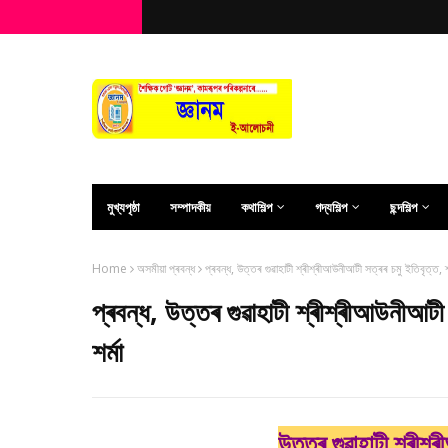
মুখ্যপৃষ্ঠা
সম্পাদকীয়
কথাশিল্প
গদ্যশিল্প
ছন্দশিল্প
Home
অসমীয়া প্ৰবন্ধ
প্ৰবন্ধ, উত্তৰ গুৱাহাটী শ্ৰীশ্ৰীআউনীআটী সত্ৰৰ চমু ইতিবৃত্ত, শ
প্ৰবন্ধ, উত্তৰ গুৱাহাটী শ্ৰীশ্ৰীআউনীআটী
শৰ্মা
উত্তৰ গুৱাহাটী শ্ৰীশ্