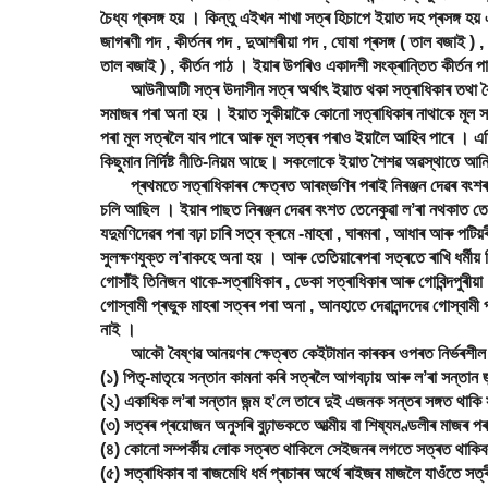
চৈধ্য প্ৰসঙ্গ হয় । কিন্তু এইখন শাখা সত্ৰ হিচাপে ইয়াত দহ প্ৰসঙ্গ হ
জাগৰণী পদ , কীৰ্তনৰ পদ , দুআশৰীয়া পদ , ঘোষা প্ৰসঙ্গ ( তাল বজাই ) ,
তাল বজাই ) , কীৰ্তন পাঠ । ইয়াৰ উপৰিও একাদশী সংক্ৰান্তিত কীৰ্তন পা
আউনীআটী সত্ৰ উদাসীন সত্ৰ অৰ্থাৎ ইয়াত থকা সত্ৰাধিকাৰ তথা বৈষ
সমাজৰ পৰা অনা হয় । ইয়াত সুকীয়াকৈ কোনো সত্ৰাধিকাৰ নাথাকে মূল স
পৰা মূল সত্ৰলৈ যাব পাৰে আৰু মূল সত্ৰৰ পৰাও ইয়ালৈ আহিব পাৰে । এ
কিছুমান নিৰ্দিষ্ট নীতি-নিয়ম আছে। সকলোকে ইয়াত শৈশৱ অৱস্থাতে আন
প্ৰথমতে সত্ৰাধিকাৰৰ ক্ষেত্ৰত আৰম্ভণিৰ পৰাই নিৰঞ্জন দেৱৰ বংশৰ গ
চলি আছিল । ইয়াৰ পাছত নিৰঞ্জন দেৱৰ বংশত তেনেকুৱা লʼৰা নথকাত তেতিয
যদুমণিদেৱৰ পৰা বঢ়া চাৰি সত্ৰ ক্ৰমে -মাহৰা , ঘাৰমৰা , আধাৰ আৰু পটিয
সুলক্ষণযুক্ত লʼৰাকহে অনা হয় । আৰু তেতিয়াৰেপৰা সত্ৰতে ৰাখি ধৰ্মীয
গোসাঁই তিনিজন থাকে-সত্ৰাধিকাৰ , ডেকা সত্ৰাধিকাৰ আৰু গোবিন্দপুৰীয়া
গোস্বামী প্ৰভুক মাহৰা সত্ৰৰ পৰা অনা , আনহাতে দেৱানন্দদেৱ গোস্বামী প্
নাই ।
আকৌ বৈষ্ণৱ আনয়ণৰ ক্ষেত্ৰত কেইটামান কাৰকৰ ওপৰত নিৰ্ভৰশীল 
(১) পিতৃ-মাতৃয়ে সন্তান কামনা কৰি সত্ৰলৈ আগবঢ়ায় আৰু লʼৰা সন্তান
(২) একাধিক লʼৰা সন্তান জন্ম হʼলে তাৰে দুই এজনক সন্তৰ সঙ্গত থাকি
(৩) সত্ৰৰ প্ৰয়োজন অনুসৰি বুঢ়াভকতে আত্মীয় বা শিষ্যমণ্ডলীৰ মাজৰ প
(৪) কোনো সম্পৰ্কীয় লোক সত্ৰত থাকিলে সেইজনৰ লগতে সত্ৰত থাকিবৰ
(৫) সত্ৰাধিকাৰ বা ৰাজমেধি ধৰ্ম প্ৰচাৰৰ অৰ্থে ৰাইজৰ মাজলৈ যাওঁতে সত