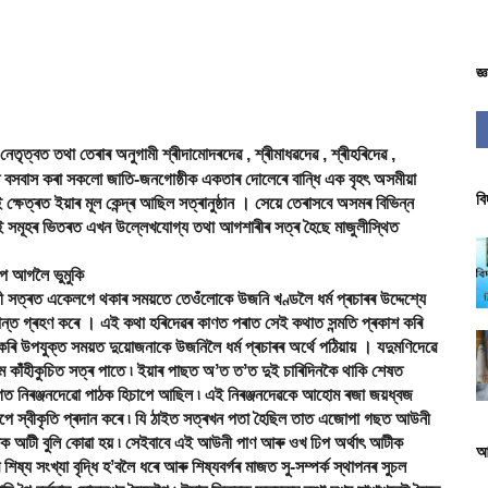
জ্
নেতৃত্বত তথা তেৰাৰ অনুগামী শ্ৰীদামোদৰদেৱ , শ্ৰীমাধৱদেৱ , শ্ৰীহৰিদেৱ ,
বসবাস কৰা সকলো জাতি-জনগোষ্ঠীক একতাৰ দোলেৰে বান্ধি এক বৃহৎ অসমীয়া
বি
েত্ৰত ইয়াৰ মূল কেন্দ্ৰ আছিল সত্ৰানুষ্ঠান । সেয়ে তেৰাসবে অসমৰ বিভিন্ন
। এই সমূহৰ ভিতৰত এখন উল্লেখযোগ্য তথা আগশাৰীৰ সত্ৰ হৈছে মাজুলীস্থিত
প আগলৈ ভুমুকি
 সত্ৰত একেলগে থকাৰ সময়তে তেওঁলোকে উজনি খণ্ডলৈ ধৰ্ম প্ৰচাৰৰ উদ্দেশ্যে
ন্ত গ্ৰহণ কৰে । এই কথা হৰিদেৱৰ কাণত পৰাত সেই কথাত সন্মতি প্ৰকাশ কৰি
ৰি উপযুক্ত সময়ত দুয়োজনাকে উজনিলৈ ধৰ্ম প্ৰচাৰৰ অৰ্থে পঠিয়ায় । যদুমণিদেৱে
 কাঁহীকুচিত সত্ৰ পাতে ৷ ইয়াৰ পাছত অʼত তʼত দুই চাৰিদিনকৈ থাকি শেষত
লগত নিৰঞ্জনদেৱো পাঠক হিচাপে আছিল ৷ এই নিৰঞ্জনদেৱকে আহোম ৰজা জয়ধ্বজ
ৰূপে স্বীকৃতি প্ৰদান কৰে ৷ যি ঠাইত সত্ৰখন পতা হৈছিল তাত এজোপা গছত আউনী
 আটী বুলি কোৱা হয় ৷ সেইবাবে এই আউনী পাণ আৰু ওখ ঢিপ অৰ্থাৎ আটীক
আ
য সংখ্যা বৃদ্ধি হʼবলৈ ধৰে আৰু শিষ্যবৰ্গৰ মাজত সু-সম্পৰ্ক স্থাপনৰ সুচল