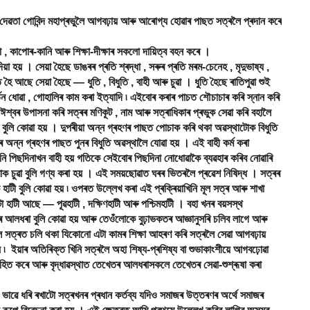
য দেৱতা গোবিন্দ মহাপ্ৰভুলৈ আগবঢ়ায় আৰু আৰোগ্য হোৱাৰ পাছত সত্ৰলৈ প্ৰদান কৰে
কাপোৰ-কানি আৰু শিক্ষা-দীক্ষাৰ সকলো দায়িত্ব বহন কৰে ।
হয় । সেয়া হৈছে ডাঙৰৰ প্ৰতি শ্ৰদ্ধা , সৰুৰ প্ৰতি মৰম-চেনেহ , মৃদুভাষ্য ,
 আছে সেয়া হৈছে ― ধুতি , বিধুতি , বাহী আৰু চুৱা । ধুতি হৈছে ৰাতিপুৱা শুই
-বৰ্তন ধোৱা , গোহালিৰ কাম কৰা ইত্যাদি ৷ এইবোৰ কৰাৰ পাচত শৌচাচাৰ কৰি স্নান কৰি
ঈশ্বৰ উপাসনা কৰি সত্ৰৰ মণিকূট , নাম আৰু সত্ৰাধিকাৰ প্ৰভুক সেৱা কৰি বহালৈ
 বুলি কোৱা হয় । দুপৰীয়া অন্ন গ্ৰহণৰ পাছত পোচাক কৰি থকা অৱস্থাটোক বিধুতি
ৰ অন্ন গ্ৰহণৰ পাছত পুনৰ বিধুতি অৱস্থালৈ যোৱা হয় । এই বাহী কৰ্ম কৰা
ানি পিছদিনাখন বাহী হয় গতিকে সেইবোৰ পিছদিনা নোধোৱাকৈ ব্যৱহাৰ কৰিব নোৱাৰি
 চুৱা বুলি গণ্য কৰা হয় । এই সময়ছোৱাত ঘৰৰ ভিতৰলৈ প্ৰৱেশ নিষিদ্ধ । সত্ৰৰ
ী বুলি কোৱা হয় ৷ ওপৰত উল্লেখ কৰা এই প্ৰক্ৰিয়াখিনি মূল সত্ৰ আৰু শাখা
া হাটী আছে ― পূৱহাটী , দক্ষিণহাটী আৰু পশ্চিমহাটী । বহা খনৰ বয়সস্থ
লধৰা বুলি কোৱা হয় আৰু তেওঁলোকে বুঢ়াভকতৰ আজ্ঞানুসৰি চলিব লাগে আৰু
 সত্ৰত চলি থকা যিকোনো এটা কামৰ শিক্ষা আহৰণ কৰি সত্ৰলৈ সেৱা আগবঢ়ায়
় ৷ ইয়াৰ অতিৰিক্ত খিনি সত্ৰলৈ অহা শিষ্য-প্ৰশিষ্য বা শুভাকাংশীয়ে আগবঢ়োৱা
াহিত কৰে আৰু বৃদ্ধাৱস্থাত তেখেতৰ আলধৰাসকলে তেখেতৰ সেৱা-শুশ্ৰূষা কৰা
।
ভাৱে ধৰি ৰখাটো সত্ৰখনৰ প্ৰধান কৰ্তব্য যদিও সমাজৰ উত্তৰণৰ অৰ্থে সমাজৰ