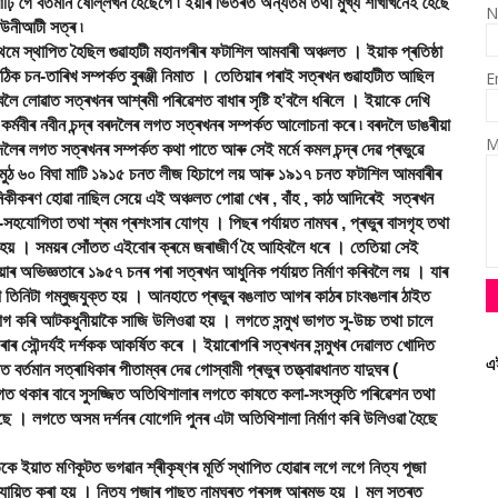
াঢ়ি গৈ বৰ্তমান ষোল্লখন হৈছেগৈ ৷ ইয়াৰ ভিতৰত অন্যতম তথা মুখ্য শাখাখনেই হৈছে
N
ীআউনীআটী সত্ৰ ৷
 স্থাপিত হৈছিল গুৱাহাটী মহানগৰীৰ ফটাশিল আমবাৰী অঞ্চলত । ইয়াক প্ৰতিষ্ঠা
ঠিক চন-তাৰিখ সম্পৰ্কত বুৰঞ্জী নিমাত । তেতিয়াৰ পৰাই সত্ৰখন গুৱাহাটীত আছিল
E
লোৱাত সত্ৰখনৰ আশ্ৰমী পৰিৱেশত বাধাৰ সৃষ্টি হʼবলৈ ধৰিলে । ইয়াকে দেখি
ৰ কৰ্মবীৰ নবীন চন্দ্ৰ বৰদলৈৰ লগত সত্ৰখনৰ সম্পৰ্কত আলোচনা কৰে ৷ বৰদলৈ ডাঙৰীয়া
M
দলৈৰ লগত সত্ৰখনৰ সম্পৰ্কত কথা পাতে আৰু সেই মৰ্মে কমল চন্দ্ৰ দেৱ প্ৰভুৱে
ুঠ ৬০ বিঘা মাটি ১৯১৫ চনত লীজ হিচাপে লয় আৰু ১৯১৭ চনত ফটাশিল আমবাৰীৰ
ধুনিকীকৰণ হোৱা নাছিল সেয়ে এই অঞ্চলত পোৱা খেৰ , বাঁহ , কাঠ আদিৰেই সত্ৰখন
সহযোগিতা তথা শ্ৰম প্ৰশংসাৰ যোগ্য । পিছৰ পৰ্যায়ত নামঘৰ , প্ৰভুৰ বাসগৃহ তথা
ত হয় । সময়ৰ সোঁতত এইবোৰ ক্ৰমে জৰাজীৰ্ণ হৈ আহিবলৈ ধৰে । তেতিয়া সেই
ইয়াৰ অভিজ্ঞতাৰে ১৯৫৭ চনৰ পৰা সত্ৰখন আধুনিক পৰ্যায়ত নিৰ্মাণ কৰিবলৈ লয় । যাৰ
 তিনিটা গম্বুজযুক্ত হয় । আনহাতে প্ৰভুৰ বঙলাত আগৰ কাঠৰ চাংবঙলাৰ ঠাইত
োগ কৰি আটকধুনীয়াকৈ সাজি উলিওৱা হয় । লগতে সন্মুখ ভাগত সু-উচ্চ তথা চালে
ৰাৰ সৌন্দৰ্যই দৰ্শকক আকৰ্ষিত কৰে । ইয়াৰোপৰি সত্ৰখনৰ সন্মুখৰ দেৱালত খোদিত
এ
়ত বৰ্তমান সত্ৰাধিকাৰ পীতাম্বৰ দেৱ গোস্বামী প্ৰভুৰ তত্ত্বাৱধানত যাদুঘৰ (
াগত থকাৰ বাবে সুসজ্জিত অতিথিশালাৰ লগতে কাষতে কলা-সংস্কৃতি পৰিৱেশন তথা
ৈছে । লগতে অসম দৰ্শনৰ যোগেদি পুনৰ এটা অতিথিশালা নিৰ্মাণ কৰি উলিওৱা হৈছে
়াত মণিকূটত ভগৱান শ্ৰীকৃষ্ণৰ মূৰ্তি স্থাপিত হোৱাৰ লগে লগে নিত্য পূজা
ায়িত কৰা হয় । নিত্য পূজাৰ পাছত নামঘৰত প্ৰসঙ্গ আৰম্ভ হয় । মূল সত্ৰত