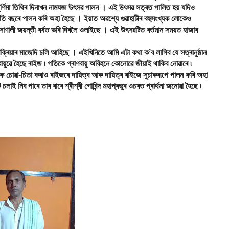
ূৰ্ণিমা তিথিৰ দিনাখন নামযজ্ঞ উৎসৱ পালন । এই উৎসৱ সত্ৰত পালিত হয় যদিও
ৰতি বছৰে পালন কৰি অহা হৈছে । ইয়াত অৱশ্যে গুৱাহাটীৰ বহুসংখ্যক লোকেও
োণালী জয়ন্তী বৰ্ষত ভৰি দিবলৈ ওলাইছে । এই উৎসৱটিত বৰ্তমান সময়ত হাজাৰ
ক্ৰিয়াৰ মাজেদি চলি আহিছে । এইখিনিতে আমি এটা কথা কʼব লাগিব যে সত্ৰানুষ্ঠান
ায়ুৱে হৈছে ৰাইজ ৷ গতিকে প্ৰাণবায়ু অবিহনে কোনোৱে জীয়াই থাকিব নোৱাৰে ৷
 চোৱা-চিতা কৰাও ৰাইজৰে দায়িত্ব আৰু দায়িত্ব ৰাইজে সুচাৰুৰূপে পালন কৰি অহা
ই নিব পাৰে তাৰ বাবে শ্ৰীশ্ৰী গোবিন্দ মহাপ্ৰভুৰ ওচৰত প্ৰাৰ্থনা জনোৱা হৈছে ৷