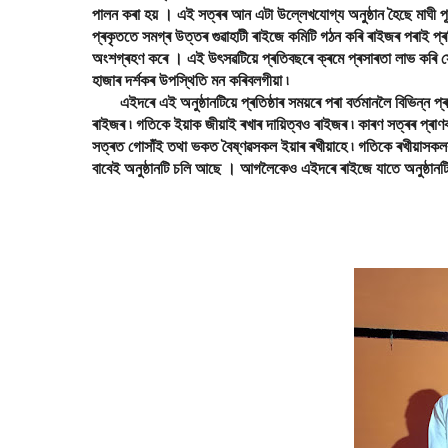
পালন কৰা হয় । এই সত্ৰৰ আন এটা উল্লেখযোগ্য অনুষ্ঠান হৈছে মাঘী প
প্ৰকৃততে সমগ্ৰ উত্তৰ গুৱাহাটী ৰাইজে কমিটি গঠন কৰি ৰাইজৰ পৰাই প্
অংশগ্ৰহণ কৰে । এই উৎসৱটিয়ে প্ৰতিবছৰে ক্ৰমে প্ৰসাৰতা লাভ কৰি স
হাজাৰ দৰ্শকৰ উপস্থিতি মন কৰিবলগীয়া ৷
এইদৰে এই অনুষ্ঠানটিয়ে প্ৰতিষ্ঠাৰ সময়ৰে পৰা বৰ্তমানলৈ বিভিন্ন প্ৰ
ৰাইজৰ ৷ গতিকে ইয়াক জীয়াই ৰখাৰ দায়িত্বও ৰাইজৰ ৷ কাৰণ সত্ৰৰ প্ৰাণব
সত্ৰত গোসাঁই তথা ভকত বৈষ্ণৱসকল ইয়াৰ ৰখীয়াহে ৷ গতিকে ৰখীয়াসকলক
বাবেই অনুষ্ঠানটি চলি আছে । আগলৈকেও এইদৰে ৰাইজে যাতে অনুষ্ঠানটি চলা