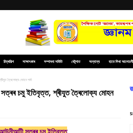
চিত্ৰশিল্প
সাক্ষাৎকাৰ
সম্পাদনা সমিতি
বেটুপাত
অন্যান্য
হাতে লিখা আলোচনী
্ৰীযুত ত্ৰৈলোক্য মোহন শৰ্মা
জ
 সত্ৰৰ চমু ইতিবৃত্ত, শ্ৰীযুত ত্ৰৈলোক্য মোহন
S
ৰীআউনীআটী সত্ৰৰ চমু ইতিবৃত্ত