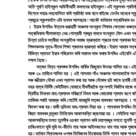
শৈক্ষিক দিশৰ ওপৰত সহায়-সহযোগ আগবঢ়োৱাটোও সত্ৰখনৰ মুখ্য কৰ্তব্য
অতি পুৰণি হাইস্কুল আউনীআটী কমলদেৱ হাইস্কুল ৷ এই স্কুলখন প্ৰতিষ্ঠাৰ
দিশেৰে সহায়-সহযোগিতা কৰি প্ৰতিষ্ঠা কৰা বাবে ৰাইজে তেওঁৰ নামেৰে স্ক
প্ৰভুৱে স্কুলখনলৈ এটা হলঘৰ আগবঢ়ায় ৷ আকৌ বৰ্তমানৰ সত্ৰাধিকাৰ ডঃ শ্ৰ
। ইয়াৰ উপৰিও উত্তৰ গুৱাহাটী অঞ্চলৰ সংস্কৃত শিক্ষাৰ ক্ষেত্ৰত গুৰুত
সত্ৰাধিকাৰ লীলাকান্ত দেৱ গোস্বামী প্ৰভুৰ নামৰে সংস্কৃত টোল এখন প্ৰতি
চিন্তা চৰ্চাৰে সত্ৰীয়া সংস্কৃতিক সমাজ ব্যৱস্থাত প্ৰচাৰ তথা প্ৰসাৰৰ উদ
শিশুসকলক নৃত্য-গীতৰ শিক্ষা প্ৰদানৰ ব্যৱস্থা কৰিছে ৷ ইয়াত আমাৰ সত্ৰৰ
বিভিন্ন স্থানত ইয়াৰ পৰিৱেশন কৰি সমাদৰ লাভ কৰাৰ উপৰিও এইবেলি এই অ
সক্ষম হৈছে ৷
সত্ৰত নিত্য প্ৰসঙ্গৰ উপৰিও বাৰ্ষিক কিছুমান উৎসৱ পালিত হয় ৷ এ
আৰু ২৯ তাৰিখে পালিত হয় । এই পালনাম গাঁও অঞ্চলৰ পালনামতকৈ অল
সৰু ৰঙীয়াল নৌকা এখন স্থাপন কৰা হয় আৰু নৌকাৰ দুই কাষে দুশাৰী নৌ
নহয় মাত্ৰ নিৰ্দিষ্ট কেইটিমান ঘোষাহে দীঘলীয়াকৈ সুৰ লগাই বিৰতিৰ মা
দ্বিতীয় দিনাখন মাহ-প্ৰসাদৰ পৰিৱৰ্তে নিমখ আৰু কোমোৰা প্ৰসাদ ৰূ
তাৰিখৰ পৰাই আৰম্ভ কৰি গোটেই মাহজুৰি সত্ৰৰ নামঘৰত আগবঢ়ায় । পাল
বিতৰণ কৰা হয় ৷ বাকী দুদিনত মাহ-প্ৰসাদ দিয়া হয় । পালনামৰ উপৰিও 
বিহুত নামঘৰৰ সন্মুখত তিনিযোৰ আকাশবন্তি জ্বলোৱা হয় । সেইদিনা আবে
আকাশবন্তিৰ তলত তুলসীৰ ওচৰত স্থাপন কৰি মহাপ্ৰভুৰ লগতে তুলসী পূ
চাৰিওফালে ঘূৰি ঘূৰি সং-কীৰ্তন গায় আৰু আইসকলেও নাম গায় আৰু পূজা
হয় ৷ বৰ্তমান স্থিতজনৰ ওপৰৰ তিনিজনৰ তিৰোভাৱ তিথি পালন আৰু শংকৰ