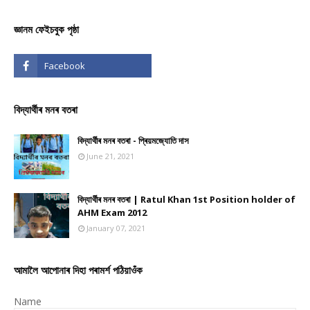
জ্ঞানম ফেইচবুক পৃষ্ঠা
বিদ্যাৰ্থীৰ মনৰ বতৰা
বিদ্যাৰ্থীৰ মনৰ বতৰা - প্ৰিয়মজ্যোতি দাস
June 21, 2021
বিদ্যাৰ্থীৰ মনৰ বতৰা | Ratul Khan 1st Position holder of
AHM Exam 2012
January 07, 2021
আমালৈ আপোনাৰ দিহা পৰামৰ্শ পঠিয়াওঁক
Name