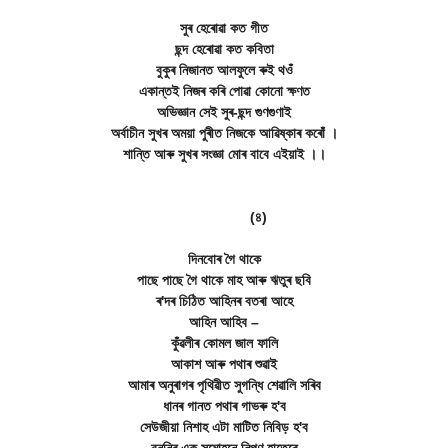
সুৰ হেৰোৱা কত গীত
ছন্দ হেৰোৱা কত কবিতা
বুকুৰ নিজানত আলফুলে ৰুই থওঁ
একান্তই নিজৰ কৰি পোৱা কোনো ক্ষণত
অভিজ্ঞান সেই সুৰ-ছন্দ গুণগুণাই
অৰ্বাচীন সুখৰ অময়া পুৰীত নিজকে আৱিষ্কাৰ কৰোঁ ।
শান্তি আৰু সুখৰ সংজ্ঞা মোৰ বাবে এইয়াই ।।
(৪)
দিনবোৰ গৈ থাকে
পাছে পাছে গৈ থাকে মাহ আৰু ঋতুৰ ছবি
ৰ'দৰ চিঠিত আহিনৰ বতৰা আহে
আহিন আহিব –
কুঁৱলীৰ কোমল জাল ফালি
আকাশ আৰু পথাৰ শুৱাই
আমাৰ অনুৰাগৰ পৃথিৱীত সুগন্ধি শেৱালি সৰিব
ধানৰ গানত পথাৰ গাভৰু হ'ব
সেউজীয়া নিশাহ এটা মাটিত নিবিড় হ'ব