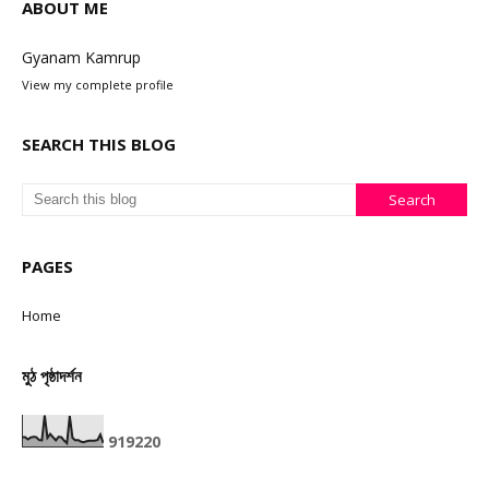
ABOUT ME
Gyanam Kamrup
View my complete profile
SEARCH THIS BLOG
PAGES
Home
মুঠ পৃষ্ঠাদৰ্শন
9
1
9
2
2
0