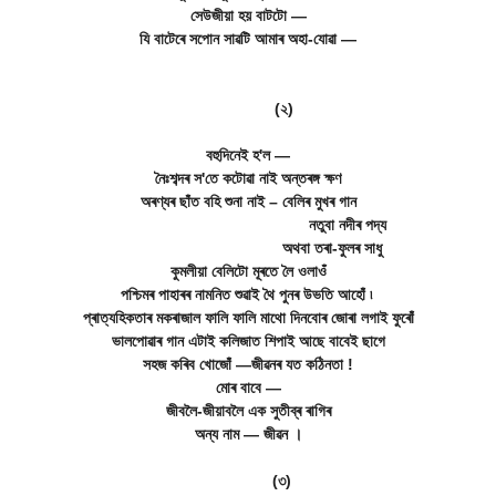
সেউজীয়া হয় বাটটো ―
যি বাটেৰে সপোন সাৱটি আমাৰ অহা-যোৱা ―
(২)
বহুদিনেই হ'ল ―
নৈঃশব্দৰ স'তে কটোৱা নাই অন্তৰঙ্গ ক্ষণ
অৰণ্যৰ ছাঁত বহি শুনা নাই – বেলিৰ মুখৰ গান
নতুবা নদীৰ পদ্য
অথবা তৰা-ফুলৰ সাধু
কুমলীয়া বেলিটো মূৰতে লৈ ওলাওঁ
পশ্চিমৰ পাহাৰৰ নামনিত শুৱাই থৈ পুনৰ উভতি আহোঁ ৷
প্ৰাত্যহিকতাৰ মকৰাজাল ফালি ফালি মাথো দিনবোৰ জোৰা লগাই ফুৰোঁ
ভালপোৱাৰ গান এটাই কলিজাত শিপাই আছে বাবেই ছাগে
সহজ কৰিব খোজোঁ ―জীৱনৰ যত কঠিনতা !
মোৰ বাবে ―
জীবলৈ-জীয়াবলৈ এক সুতীব্ৰ ৰাগিৰ
অন্য নাম ― জীৱন ।
(৩)