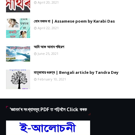
April 20, 2021
মোৰ মৰমৰ মা | Assamese poem by Karabi Das
April 22, 2021
আমি আৰু আমাৰ পৰিৱেশ
June 25, 2021
মাতৃভাষার গুরুত্ব | Bengali article by Tandra Dey
February 10, 2021
'জ্ঞানম'ৰ সংখ্যাসমূহ PDF ত পঢ়িবলৈ Click কৰক