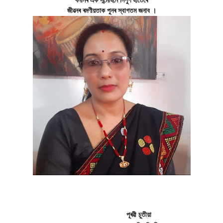
বননিৰ এক সন্মোহনে নিপুণ হাতেৰে
জীৱনৰ ৰমণীয়তাক পুনৰ স্বাগতম জনাব ।
পূৰৱী চুতীয়া