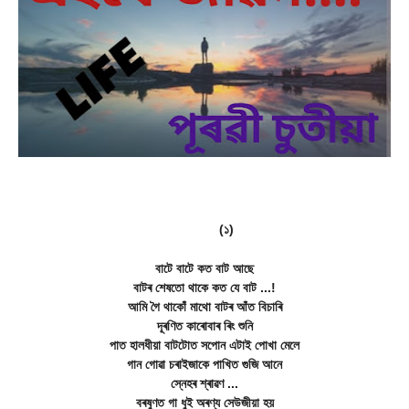
(১)
বাটে বাটে কত বাট আছে
বাটৰ শেষতো থাকে কত যে বাট ...!
আমি গৈ থাকোঁ মাথো বাটৰ আঁত বিচাৰি
দূৰণিত কাৰোবাৰ ৰিং শুনি
পাত হালধীয়া বাটটোত সপোন এটাই পোখা মেলে
গান গোৱা চৰাইজাকে পাখিত গুজি আনে
স্নেহৰ শ্ৰাৱণ ...
বৰষুণত গা ধুই অৰণ্য সেউজীয়া হয়