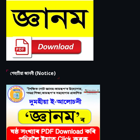
শেহতীয়া জাননী (Notice)