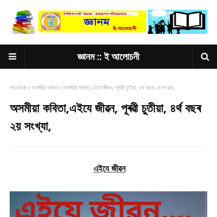
জ্ঞানম :: ই আলোচনী
Home
অসমীয়া কবিতা
অসমীয়া কবিতা,এইযে জীৱন, পূৰৱী চুতীয়া, ৪ৰ্থ বছৰ ২য় সংখ্যা,
অসমীয়া কবিতা,এইযে জীৱন, পূৰৱী চুতীয়া, ৪ৰ্থ বছৰ
২য় সংখ্যা,
এইযে জীৱন