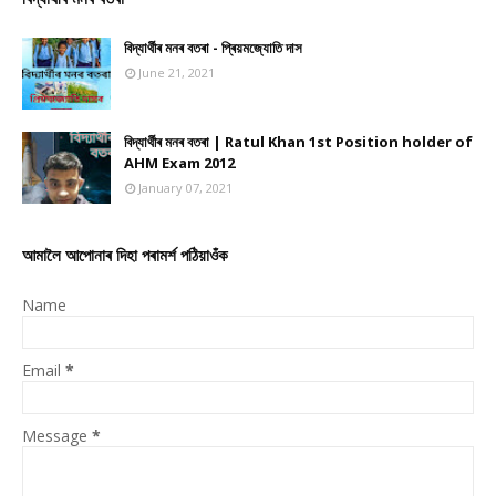
বিদ্যাৰ্থীৰ মনৰ বতৰা - প্ৰিয়মজ্যোতি দাস
June 21, 2021
বিদ্যাৰ্থীৰ মনৰ বতৰা | Ratul Khan 1st Position holder of
AHM Exam 2012
January 07, 2021
আমালৈ আপোনাৰ দিহা পৰামৰ্শ পঠিয়াওঁক
Name
Email
*
Message
*