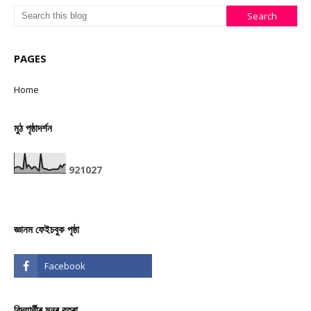
PAGES
Home
মুঠ পৃষ্ঠাদৰ্শন
9
2
1
0
2
7
জ্ঞানম ফেইচবুক পৃষ্ঠা
বিদ্যাৰ্থীৰ মনৰ বতৰা