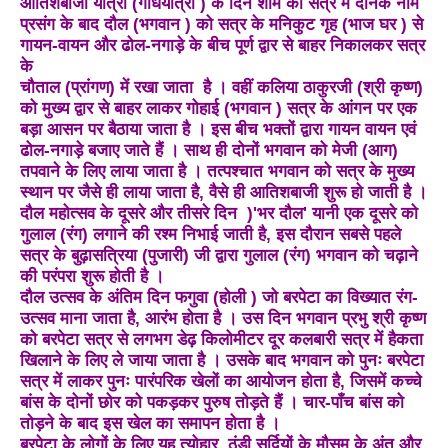
आतिशबाजी यात्रा (गोंधयात्रा ) के दिन शाम को सत्र में दैनिक नाम
प्रसंग के बाद दौल (भगवान ) को सत्र के मनिकुट गृह (भाज घर ) से
गायन-वायन और ढोल-नगाड़े के बीच पूर्ण द्वार से बाहर निकालकर सत्र
के
चौताल (प्रांगण) में रखा जाता है । वहीं कलिया ठाकुरजी (श्री कृष्ण)
को मुख्य द्वार से बाहर लाकर गोहाई (भगवान ) सत्र के आंगन पर एक
बड़ा आसन पर बैठाया जाता है । इस बीच भक्तों द्वारा गायन वायन एवं
ढोल-नगाड़े बजाए जाते हैं । साथ ही दोनों भगवान को मेजी (आग)
तपवाने के लिए लाया जाता है । तत्पश्चात भगवान को सत्र के मुख्य
स्थान पर जैसे ही लाया जाता है, वैसे ही आतिशबाजी शुरू हो जाती है ।
दौल महोत्सव के दूसरे और तीसरे दिन )'भर दौल' यानी एक दूसरे को
गुलाल (रंग) लगाने की रश्म निभाई जाती है, इस दौरान सबसे पहले
सत्र के बुढ़ासत्रिया (पुजारी) जी द्वारा गुलाल (रंग) भगवान को चढ़ाने
की परंपरा शुरू होती है ।
दौल उत्सव के अंतिम दिन फगुवा (होली ) जो बरपेटा का विख्यात रंग-
उत्सव माना जाता है, आरंभ होता है । उस दिन भगवान प्रभु श्री कृष्ण
को बरपेटा सत्र से लगभग डेढ़ किलोमीटर दूर कलबारी सत्र में हैकता
खिलाने के लिए ले जाया जाता है । उसके बाद भगवान को पुनः बरपेटा
सत्र में लाकर पुनः पारंपरिक खेलों का आयोजन होता है, जिसमें कच्चे
बांस के दोनों छोर को पकड़कर पुरुष तोड़ते हैं । चार-पाँच बांस को
तोड़ने के बाद इस खेल का समापन होता है ।
बरपेटा के लोगों के लिए यह त्योहार ठंडी सर्दियों के मौसम के अंत और