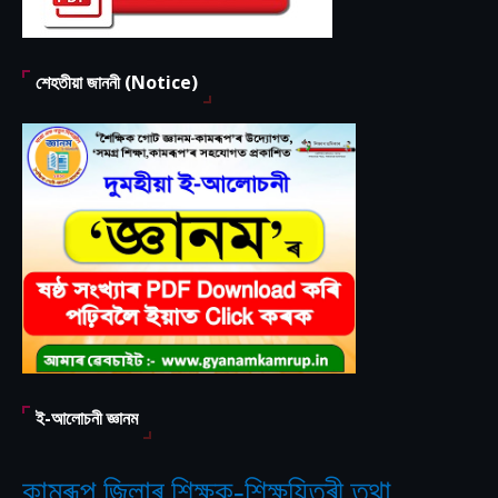
শেহতীয়া জাননী (Notice)
ই-আলোচনী জ্ঞানম
কামৰূপ জিলাৰ শিক্ষক-শিক্ষয়িত্ৰী তথা