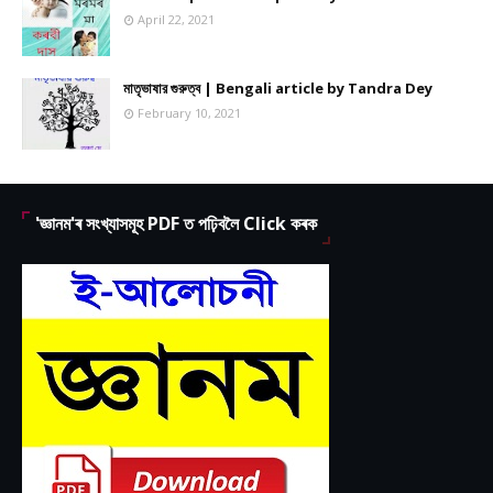
April 22, 2021
মাতৃভাষার গুরুত্ব | Bengali article by Tandra Dey
February 10, 2021
'জ্ঞানম'ৰ সংখ্যাসমূহ PDF ত পঢ়িবলৈ Click কৰক