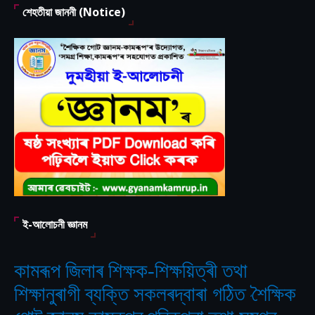
শেহতীয়া জাননী (Notice)
ই-আলোচনী জ্ঞানম
কামৰূপ জিলাৰ শিক্ষক-শিক্ষয়িত্ৰী তথা
শিক্ষানুৰাগী ব্যক্তি সকলৰদ্বাৰা গঠিত
শৈক্ষিক
‘