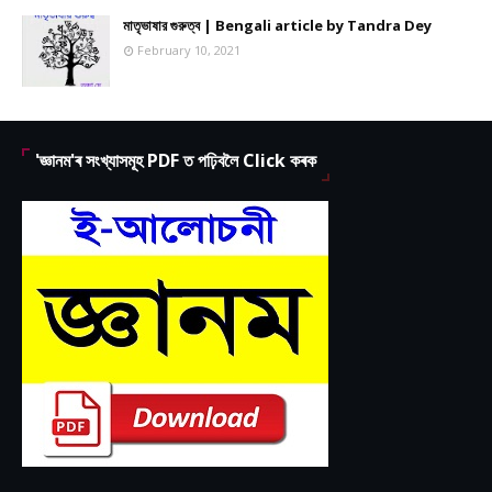
মাতৃভাষার গুরুত্ব | Bengali article by Tandra Dey
February 10, 2021
'জ্ঞানম'ৰ সংখ্যাসমূহ PDF ত পঢ়িবলৈ Click কৰক