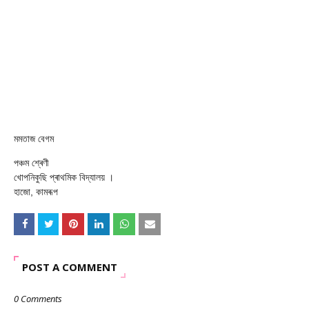
মমতাজ বেগম
পঞ্চম শ্ৰেণী
খোপনিকুছি প্ৰাথমিক বিদ্যালয় ।
হাজো, কামৰূপ
POST A COMMENT
0 Comments