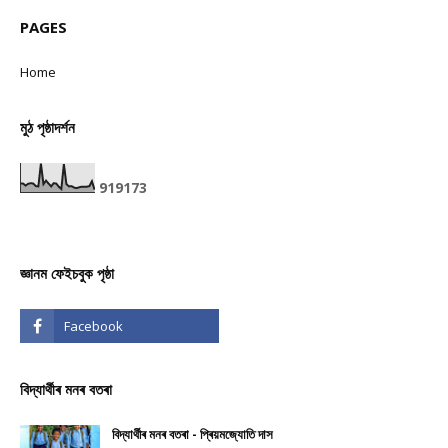
PAGES
Home
মুঠ পৃষ্ঠাদৰ্শন
9
1
9
1
7
3
জ্ঞানম ফেইচবুক পৃষ্ঠা
বিদ্যাৰ্থীৰ মনৰ বতৰা
বিদ্যাৰ্থীৰ মনৰ বতৰা - প্ৰিয়মজ্যোতি দাস