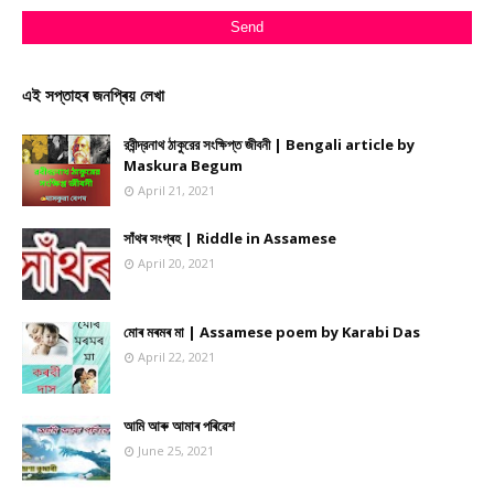
এই সপ্তাহৰ জনপ্ৰিয় লেখা
রবীন্দ্রনাথ ঠাকুরের সংক্ষিপ্ত জীবনী | Bengali article by
Maskura Begum
April 21, 2021
সাঁথৰ সংগ্ৰহ | Riddle in Assamese
April 20, 2021
মোৰ মৰমৰ মা | Assamese poem by Karabi Das
April 22, 2021
আমি আৰু আমাৰ পৰিৱেশ
June 25, 2021