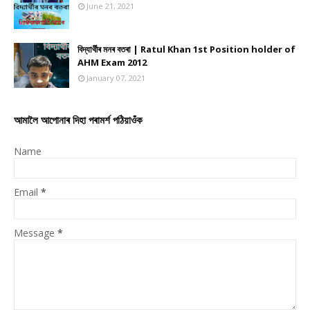
June 21, 2021
বিদ্যাৰ্থীৰ মনৰ বতৰা | Ratul Khan 1st Position holder of
AHM Exam 2012
January 07, 2021
আমালৈ আপোনাৰ দিহা পৰামৰ্শ পঠিয়াওঁক
Name
Email
*
Message
*