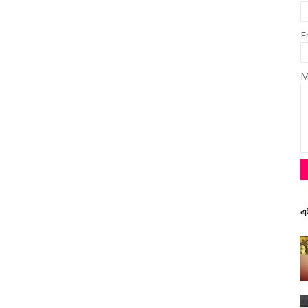
E
M
এ