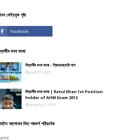
ঞানম ফেইচবুক পৃষ্ঠা
দ্যাৰ্থীৰ মনৰ বতৰা
বিদ্যাৰ্থীৰ মনৰ বতৰা - প্ৰিয়মজ্যোতি দাস
June 21, 2021
বিদ্যাৰ্থীৰ মনৰ বতৰা | Ratul Khan 1st Position
holder of AHM Exam 2012
January 07, 2021
মালৈ আপোনাৰ দিহা পৰামৰ্শ পঠিয়াওঁক
ame