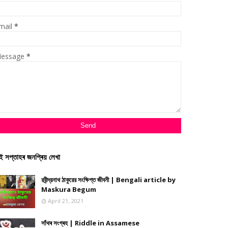
mail
*
essage
*
ই সপ্তাহৰ জনপ্ৰিয় লেখা
রবীন্দ্রনাথ ঠাকুরের সংক্ষিপ্ত জীবনী | Bengali article by
Maskura Begum
April 21, 2021
সাঁথৰ সংগ্ৰহ | Riddle in Assamese