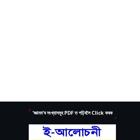
'জ্ঞানম'ৰ সংখ্যাসমূহ PDF ত পঢ়িবলৈ Click কৰক