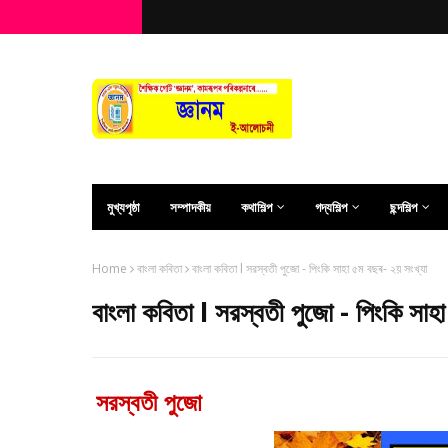
মুখ্যপৃষ্ঠা
সম্পাদকীয়
কথাশিল্প
গদ্যশিল্প
ছন্দশিল্প
Home
বাংলা কবিতা
বাংলা কবিতা l সরস্বতী পুজো - পিংকি সাহা ৫ম বছৰ- ২য় সংখ্যা
বাংলা কবিতা l সরস্বতী পুজো - পিংকি সাহ
সরস্বতী পুজো