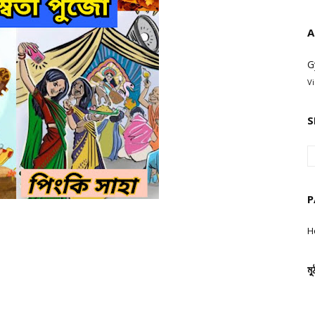
A
G
V
S
P
H
মু