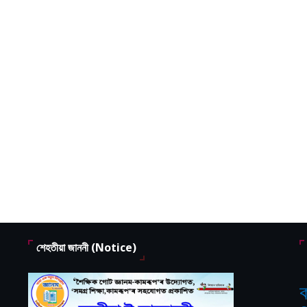
শেহতীয়া জাননী (Notice)
ক