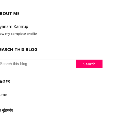
BOUT ME
yanam Kamrup
iew my complete profile
EARCH THIS BLOG
AGES
ome
ঠ পৃষ্ঠাদৰ্শন