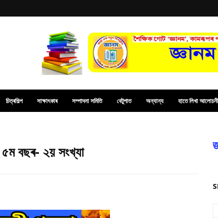
চিত্ৰশিল্প
সাক্ষাৎকাৰ
সম্পাদনা সমিতি
বেটুপাত
অন্যান্য
হাতে লিখা আলোচনী
জ
া ৫ম বছৰ- ২য় সংখ্যা
S