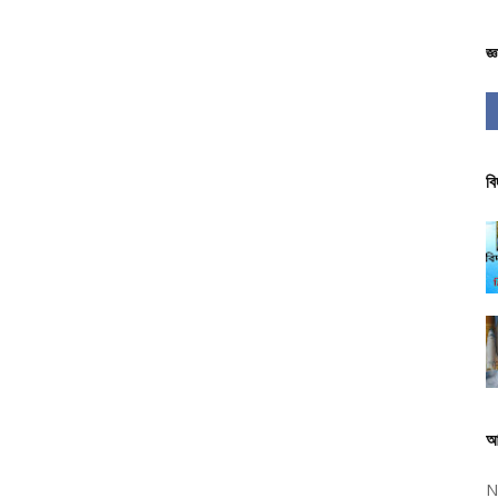
জ্
বি
আ
N