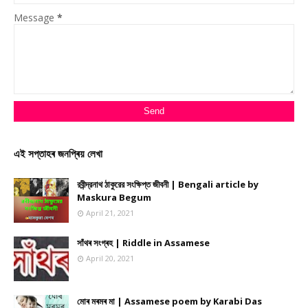
Message
*
এই সপ্তাহৰ জনপ্ৰিয় লেখা
রবীন্দ্রনাথ ঠাকুরের সংক্ষিপ্ত জীবনী | Bengali article by
Maskura Begum
April 21, 2021
সাঁথৰ সংগ্ৰহ | Riddle in Assamese
April 20, 2021
মোৰ মৰমৰ মা | Assamese poem by Karabi Das