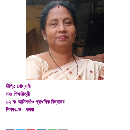
দীপ্তি গোস্বামী
সহঃ শিক্ষয়িত্রী
৬২ নং আমিনগাঁও প্রাথমিক বিদ্যালয়
শিক্ষাখণ্ড - কররা