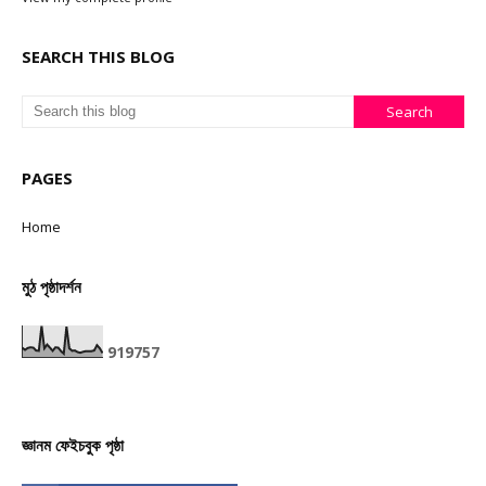
SEARCH THIS BLOG
PAGES
Home
মুঠ পৃষ্ঠাদৰ্শন
9
1
9
7
5
7
জ্ঞানম ফেইচবুক পৃষ্ঠা