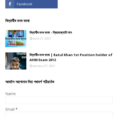
বিদ্যাৰ্থীৰ মনৰ বতৰা
বিদ্যাৰ্থীৰ মনৰ বতৰা - প্ৰিয়মজ্যোতি দাস
June 21, 2021
বিদ্যাৰ্থীৰ মনৰ বতৰা | Ratul Khan 1st Position holder of
AHM Exam 2012
January 07, 2021
আমালৈ আপোনাৰ দিহা পৰামৰ্শ পঠিয়াওঁক
Name
Email
*