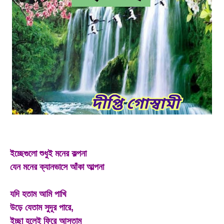
ইচ্ছেগুলো শুধুই মনের কল্পনা
যেন মনের ক্যানভাসে আঁকা আল্পনা
যদি হতাম আমি পাখি
উড়ে যেতাম সুদূর পারে,
ইচ্ছা হলেই ফিরে আসতাম