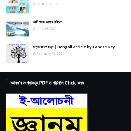
April 22, 2021
আমি আৰু আমাৰ পৰিৱেশ
June 25, 2021
মাতৃভাষার গুরুত্ব | Bengali article by Tandra Dey
February 10, 2021
'জ্ঞানম'ৰ সংখ্যাসমূহ PDF ত পঢ়িবলৈ Click কৰক