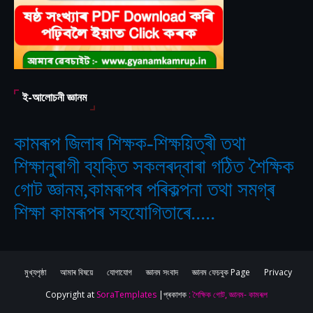
ই-আলোচনী জ্ঞানম
কামৰূপ জিলাৰ শিক্ষক-শিক্ষয়িত্ৰী তথা
শিক্ষানুৰাগী ব্যক্তি সকলৰদ্বাৰা গঠিত
শৈক্ষিক
‘
গোট জ্ঞানম,কামৰূপৰ পৰিকল্পনা তথা সমগ্ৰ
শিক্ষা কামৰূপৰ সহযোগিতাৰে.....
মুখ্যপৃষ্ঠা
আমাৰ বিষয়ে
যোগাযোগ
জ্ঞানম সংবাদ
জ্ঞানম ফেচবুক Page
Privacy
Copyright at
SoraTemplates
|প্ৰকাশক
: শৈক্ষিক গোট, জ্ঞানম- কামৰূপ