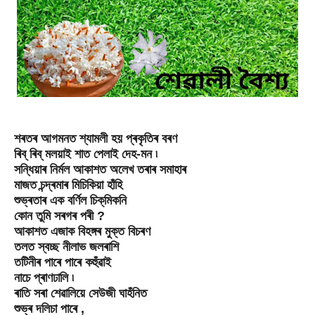
শৰতৰ আগমনত শ্যামলী হয় প্ৰকৃতিৰ বৰণ
ৰিব্ ৰিব্‌ মলয়াই শাত পেলাই দেহ-মন ৷
সন্ধিয়াৰ নিৰ্মল আকাশত অলেখ তৰাৰ সমাহাৰ
মাজত চন্দ্ৰমাৰ মিচিকিয়া হাঁহি
শুভ্ৰতাৰ এক বৰ্ণিল চিক্‌মিকনি
কোন তুমি সৰগৰ পৰী ?
আকাশত এজাক বিহঙ্গৰ মুক্ত বিচৰণ
তলত স্বচ্ছ নীলাভ জলৰাশি
তটিনীৰ পাৰে পাৰে কহুঁৱাই
নাচে প্ৰাণঢালি ৷
ৰাতি সৰা শেৱালিয়ে সেউজী ঘাহঁনিত
শুভ্ৰ দলিচা পাৰে ,