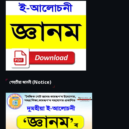
শেহতীয়া জাননী (Notice)