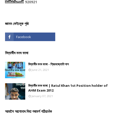
9
2
0
9
2
1
জ্ঞানম ফেইচবুক পৃষ্ঠা
বিদ্যাৰ্থীৰ মনৰ বতৰা
বিদ্যাৰ্থীৰ মনৰ বতৰা - প্ৰিয়মজ্যোতি দাস
June 21, 2021
বিদ্যাৰ্থীৰ মনৰ বতৰা | Ratul Khan 1st Position holder of
AHM Exam 2012
January 07, 2021
আমালৈ আপোনাৰ দিহা পৰামৰ্শ পঠিয়াওঁক