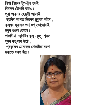
নিশা নিয়ৰৰ টুপ-টুপ শব্দই
বিষাদৰ টোপনি ভাঙে ৷
পুৱা অৰুণৰ হেঙুলী আভাই
দুৱৰিৰ আগত নিয়ৰৰ মুকুতা আঁৰে ,
কুসুমৰ সুৱাসত গুণ্ গুণ্ ভোমোৰাই
মধুৰ গুঞ্জন তোলে ৷
পাহাৰীয়া জুৰিটিৰ কুলু -কুলু শব্দত
সুৰৰ ঝঙ্কাৰ উঠে ,
প্ৰকৃতিৰ এনেহেন মোহনীয়া ৰূপে
মৰতত সৰগ ৰঁচে ৷