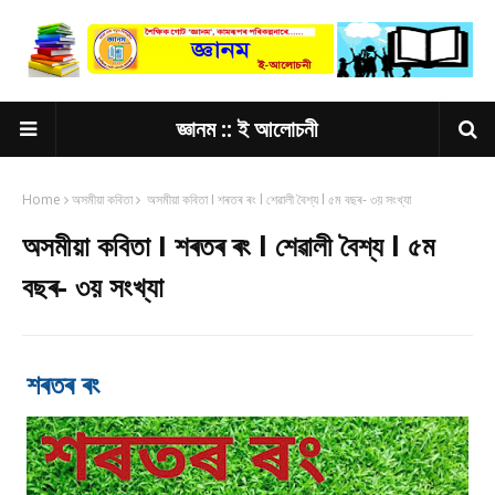
জ্ঞানম :: ই আলোচনী
Home
অসমীয়া কবিতা
অসমীয়া কবিতা I শৰতৰ ৰং l শেৱালী বৈশ্য l ৫ম বছৰ- ৩য় সংখ্যা
অসমীয়া কবিতা I শৰতৰ ৰং l শেৱালী বৈশ্য l ৫ম
বছৰ- ৩য় সংখ্যা
শৰতৰ ৰং