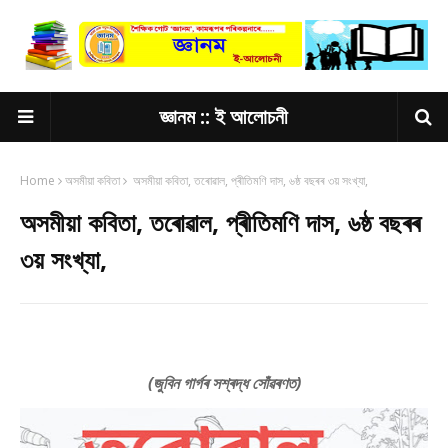
জ্ঞানম :: ই আলোচনী
Home
অসমীয়া কবিতা
অসমীয়া কবিতা, তৰোৱাল, প্ৰীতিমণি দাস, ৬ষ্ঠ বছৰৰ ৩য় সংখ্যা,
অসমীয়া কবিতা, তৰোৱাল, প্ৰীতিমণি দাস, ৬ষ্ঠ বছৰৰ
৩য় সংখ্যা,
(জুবিন গাৰ্গৰ সশ্ৰদ্ধ সোঁৱৰণত)