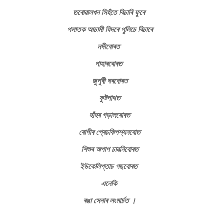
তৰোৱালখন সিহঁতে বিচাৰি ফুৰে
পলাতক আচামী যিদৰে পুলিচে বিচাৰে
নদীবোৰত
পাহাৰবোৰত
জুপুৰী ঘৰবোৰত
ফুটপাথত
হাঁহৰ গড়ালবোৰত
ৰোগীৰ প্ৰেচকিপশ্যনবোত
শিশুৰ অপাপ চাৱনিবোৰত
ইউকেলিপ্তাচ গছবোৰত
এনেকি
ৰঙা সেনাৰ লংমাৰ্চত ।