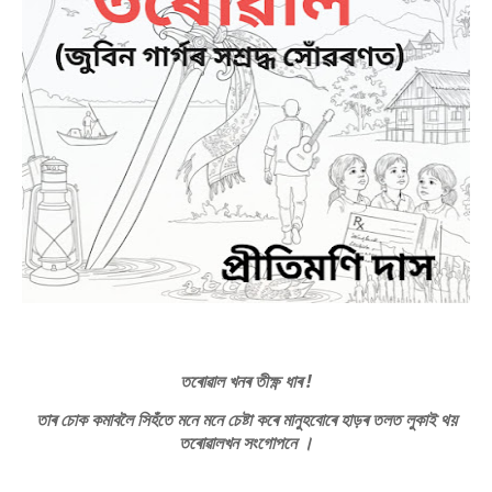
তৰোৱাল খনৰ তীক্ষ্ণ ধাৰ !
তাৰ চোক কমাবলৈ সিহঁতে মনে মনে চেষ্টা কৰে মানুহবোৰে হাড়ৰ তলত লুকাই থয়
তৰোৱালখন সংগোপনে ।