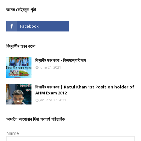
জ্ঞানম ফেইচবুক পৃষ্ঠা
বিদ্যাৰ্থীৰ মনৰ বতৰা
বিদ্যাৰ্থীৰ মনৰ বতৰা - প্ৰিয়মজ্যোতি দাস
June 21, 2021
বিদ্যাৰ্থীৰ মনৰ বতৰা | Ratul Khan 1st Position holder of
AHM Exam 2012
January 07, 2021
আমালৈ আপোনাৰ দিহা পৰামৰ্শ পঠিয়াওঁক
Name