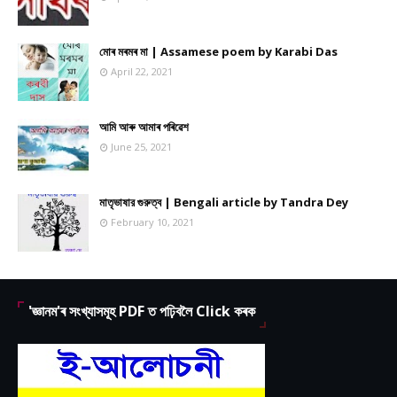
মোৰ মৰমৰ মা | Assamese poem by Karabi Das
April 22, 2021
আমি আৰু আমাৰ পৰিৱেশ
June 25, 2021
মাতৃভাষার গুরুত্ব | Bengali article by Tandra Dey
February 10, 2021
'জ্ঞানম'ৰ সংখ্যাসমূহ PDF ত পঢ়িবলৈ Click কৰক