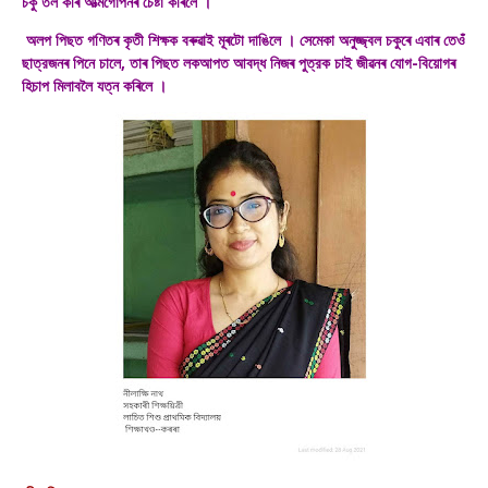
চকু তল কৰি আত্মগোপনৰ চেষ্টা কৰিলে ।
অলপ পিছত গণিতৰ কৃতী শিক্ষক বৰুৱাই মূৰটো দাঙিলে । সেমেকা অনুজ্জ্বল চকুৰে এবাৰ তেওঁ
ছাত্রজনৰ পিনে চালে, তাৰ পিছত লকআপত আবদ্ধ নিজৰ পুত্রক চাই জীৱনৰ যোগ-বিয়োগৰ
হিচাপ মিলাবলৈ যত্ন কৰিলে ।