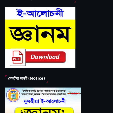
শেহতীয়া জাননী (Notice)