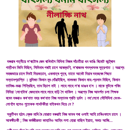
বৰুৱাৰ পত্নীয়ে ল'ৰাটোৰ জেদ ৰাখিবলৈ যিদিনা নিজৰ সাঁচতীয়া ধন ভাঙি ৰিমোট কন্ট্ৰোল
গাড়ীখন কিনি দিছিল, সিদিনাৰ পৰাই চাগে আৰম্ভণি, ল’ৰাজনৰ পদস্খলনৰ সূত্রপাত । অৱশ্যে
সহজভাৱে চালে দিবই দিয়কচোন, একমাত্ৰ পুত্ৰ, তাতে আকৌ বিয়াৰ দহবছৰৰ পিছত
সন্তানপ্রাপ্তি । মন্দিৰত কিমান মূৰ দোঁৱাইছিল, নামঘৰত কিমান মাহ-প্রসাদ দিছিল, কিমান
তাবিজ-কৱচ পিন্ধিছিল, তাৰ হিচাপ নাই । লাহে লাহে ল’ৰা ডাঙৰ হ’ল । মাকে ফুটকে পৰিব
নিদিয়া ‘সোণটোৰ’ জেদবোৰ লাহে লাহে বাঢ়ি গৈ থাকিল । অৱশ্যে নিজ আদৰ্শত চলা শিক্ষক
ৰমেন বৰুৱাও কৰ'বাত নহয় কৰ'বাত নিজ সন্তানৰ প্ৰতি দুৰ্বল । নহ'লেনো সৌসিদিনা বেংক-
লোণলৈ হলেও পুতেকক লাখটকীয়া বাইকখন দিয়ে নে ?
স্কুটিখন হঠাৎ ব্ৰেক মাৰি ৰৈ যোৱাত বৰুৱাই নিজ ভাবৰ পৰা ওলাই আহি চাৰিওফালে চালে ।
আৰক্ষীচকী ; নিজ কৰ্মজীৱনত কাহানিও আহিব লগা হোৱা নাছিল ইয়াত, অথচ আজি...