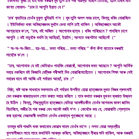
চকীখনত কুঁজা হৈ বহি থকা বৰুৱাৰ মূৰ তুলি চাব পৰা অৱস্থা নাছিল তেতিয়া, হঠাৎ এষাৰ মাত
কাণত সোমাল- "চাৰ !! আপুনি ইয়াত যে !’’
‘চাৰ’ শব্দটোৱে তেওঁৰ বুকুত খুন্দিয়াই গ’ল । মূৰ তুলি অলপ সময় চালে, কিন্তু ধৰিব নোৱাৰিলে
। ইউনিৰ্ফমত থকা অফিছাৰজনৰ মুখলৈ ভেবা লাগি চাই থাকিল । অফিছাৰজনে আকৌ
আগ্রহেৰে ক'লে, “চাৰ, মই অজিত । আপোনাৰ ছাত্ৰ । ধৰিব পাৰিছেনে ? পাহৰিলে চাগে
আপুনি । মই নতুনকৈ বদলি হৈ আহিছোঁ, ইয়ালৈ ; আগতে বৰপেটাত আছিলোঁ ।”
“ অ-অ-অ-জিত… হয়-হয়… মনত পৰিছে… মনত পৰিছে ” কঁপা কঁপা মাতেৰে বৰুৱাই
লাহেকৈ ক’লে ।
“চাৰ, আপোনাক যে মই কেতিয়াও পাহৰিব নোৱাৰোঁ, আপোনাৰ মনত আছেনে ? আপুনি আর্থিক
সহায় নকৰিলে মই কিজানি মেট্ৰিক পৰীক্ষাই দিব নোৱাৰিলোহেঁতেন । আপোনাৰ শিক্ষা আৰু সেই
সহায়ৰ বাবে মই আজি এই পৰ্যায়ত আছোঁ, চাৰ ।"
নিষ্ঠা, কষ্ট আৰু সাধনাৰে সফলতাৰ এই পর্যায়ত উপনীত হোৱা ছাত্ৰজনৰ মুখত নিজৰ প্ৰশংসাই
যেন বৰুৱাক ৰাজহাড়ডাল পোন কৰাত সহায় কৰিলে । তাৰ কথাত বৰুৱাৰ মুখখন ক্ৰমাত উজ্বল
হৈ উঠিল । কিন্তু, পিছমুহূৰ্ততে ছাত্ৰজনে যেতিয়া আৰক্ষীচকীত তেওঁৰ আগমনৰ কাৰণ জানিব
বিচাৰিলে, সজীৱ হৈ পৰা বৰুৱা যেন আকৌ মৰহি গ'ল । কেনেকৈ কয় যে, যোৱাৰাতি গ্ৰেপ্তাৰ
কৰা ড্রাগছ সেৱনকাৰী দলটোত তেওঁৰ একমাত্ৰ পুত্ৰজনো আছে ।
তলমূৰ কৰি পাগুলি থকা কথাবোৰ কোৱাৰ সাহস তেওঁৰ নহ'ল । লগত যোৱা সম্বন্ধীয়
খুলশালীজনে লাহে লাহে কথাখিনি আৰম্ভ কৰিলে, অফিছাৰজনে নীৰৱে শুনি থাকিল, আৰু বৰুৱাই