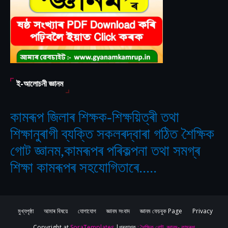
ই-আলোচনী জ্ঞানম
কামৰূপ জিলাৰ শিক্ষক-শিক্ষয়িত্ৰী তথা
শিক্ষানুৰাগী ব্যক্তি সকলৰদ্বাৰা গঠিত
শৈক্ষিক
‘
গোট জ্ঞানম,কামৰূপৰ পৰিকল্পনা তথা সমগ্ৰ
শিক্ষা কামৰূপৰ সহযোগিতাৰে.....
মুখ্যপৃষ্ঠা
আমাৰ বিষয়ে
যোগাযোগ
জ্ঞানম সংবাদ
জ্ঞানম ফেচবুক Page
Privacy
Copyright at
SoraTemplates
|প্ৰকাশক
: শৈক্ষিক গোট, জ্ঞানম- কামৰূপ